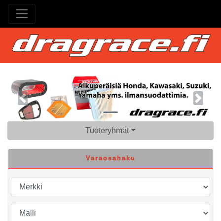
Previous
Next
Tuoteryhmät
Varaosahaku