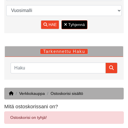
HAE
Tyhjennä
Tarkennettu Haku
Home
Verkkokauppa
Ostoskorisi sisältö
Mitä ostoskorissani on?
Ostoskorisi on tyhjä!