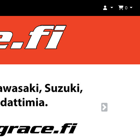
0
Next