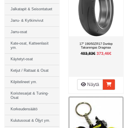
Jalkatapit & Seisontatuet
Jarru- & Kytkinvivut
Jarru-osat
Kate-osat, Katteenlasit
17" 190/50ZR17 Dunlop
ym.
Takarengas Dragmax
403,83€
373,46€
Käytetyt-osat
Ketjut / Rattaat & Osat
Kilpitelineet ym.
Näytä
Koristesarjat & Tuning-
Osat
Korkeudensäätö
Kulutusosat & Öljyt ym.