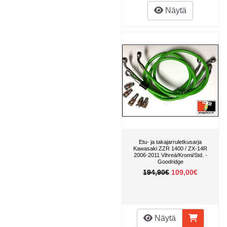
Näytä
Etu- ja takajarruletkusarja
Kawasaki ZZR 1400 / ZX-14R
2006-2011 Vihreä/Kromi/Std. -
Goodridge
194,90€
109,00€
Näytä