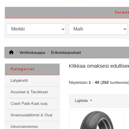
Varao
Home
Verkkokauppa
Erikoistarjoukset
Klikkaa omaksesi edullise
Kategoriat
Lahjakortti
Näytetään
1
-
40
(
202
tuotteesta
Asusteet & Tarvikkeet
Lajittele
Crash Pads-Kaat.suoj.
Ilmansuodattimet & Osat
Iskunvaimennus