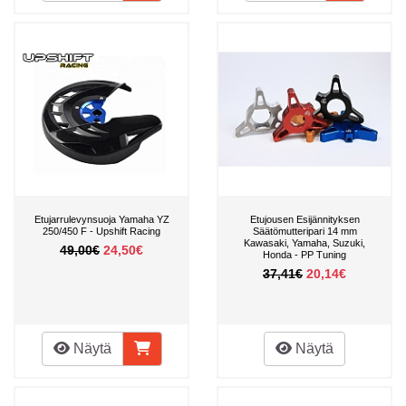
Etujarrulevynsuoja Yamaha YZ
Etujousen Esijännityksen
250/450 F - Upshift Racing
Säätömutteripari 14 mm
Kawasaki, Yamaha, Suzuki,
49,00€
24,50€
Honda - PP Tuning
37,41€
20,14€
Näytä
Näytä