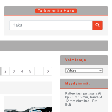
Tarkennettu Haku
Valmistaja
2
3
4
5
...
Myydyimmät
Katteenlasinpulttisarja (6
kpl), 5 x 16 mm, Kanta Ø
12 mm Alumiinia - Pro-
Bolt