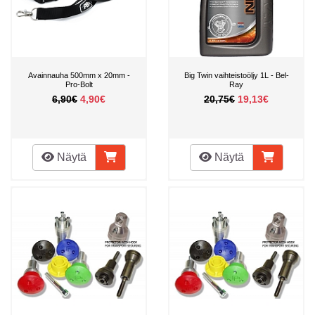
Avainnauha 500mm x 20mm -
Big Twin vaihteistoöljy 1L - Bel-
Pro-Bolt
Ray
6,90€
4,90€
20,75€
19,13€
Näytä
Näytä