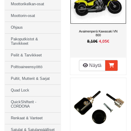
Moottorikelkan-osat
Moottorin-osat
Ohjaus
Avaimenperä Kawasaki VN
800
Pakoputkistot &
8,10€
4,05€
Tarvikkeet
Peilit & Tarvikkeet
Näytä
Polttoaineensyöttö
Pultit, Mutterit & Sarjat
Quad Lock
QuickShifterit -
CORDONA
Renkaat & Vanteet
Satulat & Satulanpäälliset