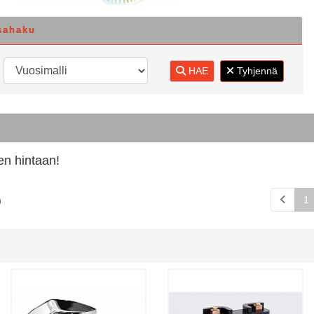
sahaku
HAE
Tyhjennä
en hintaan!
1
)