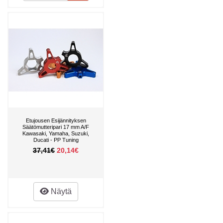
Etujousen Esijännityksen
Säätömutteripari 17 mm A/F
Kawasaki, Yamaha, Suzuki,
Ducati - PP Tuning
37,41€
20,14€
Näytä