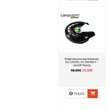
Etujarrulevynsuoja Kawasaki
KX 125/250, KX 250/450 F -
Upshift Racing
49,00€
24,50€
Näytä