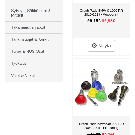
Sytytys, Sähkö-osat &
Crash Pads BMW S 1000 RR
2010-2019 - Woodcraft
Mittarit
99,15€
69,83€
Takahaarukanjatkot
Tankinsuojat & Korkit
Näytä
Turbo & NOS Osat
Työkalut
Valot & Vilkut
Crash Pads Kawasaki ZX-10R
2004-2005 - PP Tuning
73,68€
45,54€