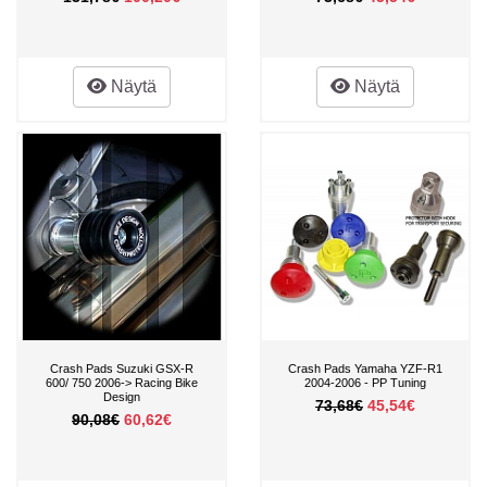
Näytä
Näytä
Crash Pads Suzuki GSX-R
Crash Pads Yamaha YZF-R1
600/ 750 2006-> Racing Bike
2004-2006 - PP Tuning
Design
73,68€
45,54€
90,08€
60,62€