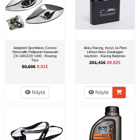
Adapterit Sportbikes Convex
Akku Racing, Kevyt Ja Pieni
Yleismallin Peilipariin Kawasaki
Lithium Akku Datalogger
ZX-14R/ZZR 1400 - Roaring
käyttöön - Racing Batteries
Toyz
201,41€
68,82€
50,60€
9,91€
Näytä
Näytä