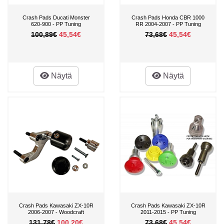
Crash Pads Ducati Monster
Crash Pads Honda CBR 1000
620-900 - PP Tuning
RR 2004-2007 - PP Tuning
100,89€
45,54€
73,68€
45,54€
Näytä
Näytä
Crash Pads Kawasaki ZX-10R
Crash Pads Kawasaki ZX-10R
2006-2007 - Woodcraft
2011-2015 - PP Tuning
131,78€
100,20€
73,68€
45,54€