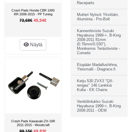
Raceparts
Crash Pads Honda CBR 1000
RR 2008-2015 - PP Tuning
Mutteri Nylock Yksittäin,
Alumiinia - Pro-Bolt
73,68€
45,54€
Kannentiiviste Suzuki
Hayabusa 1999->, B-King
2008-2011 81mm
Näytä
(0.76mm/0.030"),
Monikerros Terästiiviste -
Cometic
Etupään Madallushihna,
Yleismalli - Dragrace.fi
Ketju 530 ZVX3 "QX-
rengas" 146 Lenkkiä
Kulta - EK Chains
Venttiilinlukko Suzuki
Hayabusa 1999->, B-King
2008-2011 - OEM
Crash Pads Kawasaki ZX-10R
2011-2015 - Woodcraft
99,15€
69,83€