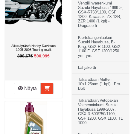
Venttiilinvarrenkumi
Suzuki Hayabusa 1999->,
GSX-R750/1100, GSF
1200, Kawasaki ZX-12R,
ZZR 1400 (1 kpl) -
Dragrace.fi
Kiertokangenlaakeri
Suzuki Hayabusa, B-
Alkukäyrästö Harley Davidson
King, GSX-R 1100, GSX
1995-2008 Touring-mallit
1100 F, GSF 1200/1250
808,67€
500,99€
ym. ym.
Lahjakortti
Takarattaan Mutteri
10x1.25mm (1 kpl) - Pro-
Näytä
Bolt
Takarattaan/Vetopakan
Vaimenninkumi Suzuki
Hayabusa 1999-2007,
GSX-R 600/750/1100,
GSF 1200, GSX 1100, TL
1000