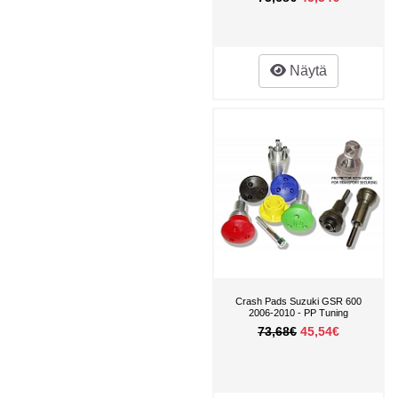
Näytä
Crash Pads Suzuki GSR 600
2006-2010 - PP Tuning
73,68€
45,54€