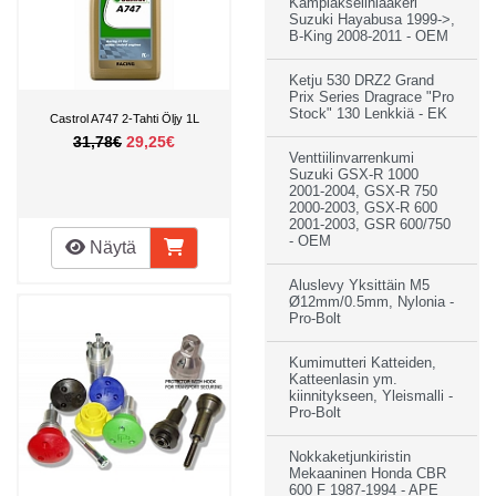
Kampiakselinlaakeri
Suzuki Hayabusa 1999->,
B-King 2008-2011 - OEM
Ketju 530 DRZ2 Grand
Prix Series Dragrace "Pro
Stock" 130 Lenkkiä - EK
Castrol A747 2-Tahti Öljy 1L
31,78€
29,25€
Venttiilinvarrenkumi
Suzuki GSX-R 1000
2001-2004, GSX-R 750
2000-2003, GSX-R 600
2001-2003, GSR 600/750
- OEM
Näytä
Aluslevy Yksittäin M5
Ø12mm/0.5mm, Nylonia -
Pro-Bolt
Kumimutteri Katteiden,
Katteenlasin ym.
kiinnitykseen, Yleismalli -
Pro-Bolt
Nokkaketjunkiristin
Mekaaninen Honda CBR
600 F 1987-1994 - APE