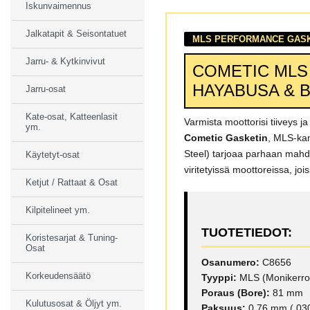
Iskunvaimennus
Jalkatapit & Seisontatuet
MLS PERFORMANCE GASKE
Jarru- & Kytkinvivut
COMETIC MLS 
HAYABUSA & B
Jarru-osat
Kate-osat, Katteenlasit
Varmista moottorisi tiiveys j
ym.
Cometic Gasketin
, MLS-kan
Steel) tarjoaa parhaan mahdoll
Käytetyt-osat
viritetyissä moottoreissa, jo
Ketjut / Rattaat & Osat
Kilpitelineet ym.
TUOTETIEDOT:
Koristesarjat & Tuning-
Osat
Osanumero:
C8656
Korkeudensäätö
Tyyppi:
MLS (Monikerro
Poraus (Bore):
81 mm
Kulutusosat & Öljyt ym.
Paksuus:
0.76 mm (.030