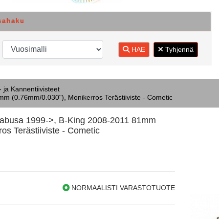
sahaku
HAE
Tyhjennä
- ja Kannentiivisteet
m (0.76mm/0.030"), Monikerros Terästiiviste - Cometic
ayabusa 1999->, B-King 2008-2011 81mm
os Terästiiviste - Cometic
NORMAALISTI VARASTOTUOTE