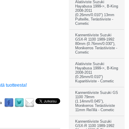
Alatiiviste Suzuki
Hayabusa 1999->, B-King
2008-2011
(0.26mm/0.010") 13mm
Pulteille, Terästiiviste -
Cometic
Kannentiiviste Suzuki
GSX-R 1100 1989-1992
80mm (0.76mm/0.030"),
Monikerros Terästiiviste -
Cometic
Alatiiviste Suzuki
Hayabusa 1999->, B-King
2008-2011
(0.26mm/0.010")
Kuparitiiviste - Cometic
tä tuotteesta!
Kannentiiviste Suzuki GS
1100 79mm
(1.14mm/0.045"),
aa
Monikerros Terästiiviste
11mm Rei'illä - Cometic
Kannentiiviste Suzuki
GSX-R 1100 1989-1992