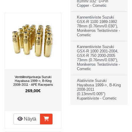
81mm/.032" D-Pin
Copper - Cometic
Kannentiiviste Suzuki
GSX-R 1100 1989-1992
78mm (0.76mm/0.030"),
Monikerros Terästiiviste -
Cometic
Kannentiiviste Suzuki
GSX-R 1000 2001-2004,
GSX-R 750 2000-2005
73mm (0.76mm/0.030"),
Monikerros Terästiiviste -
Cometic
Venttiilinohjurisarja Suzuki
Alatiiviste Suzuki
Hayabusa 1999->, B-King
2008-2011 - APE Raceparts
Hayabusa 1999->, B-King
2008-2011
269,00€
(0.13mm/0.005")
Kuparitiiviste - Cometic
Näytä