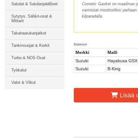
Cometic Gasket on maailman joh
Satulat & Satulanpäälliset
varmistat moottorillesi parhaan
kilparadalla.
Sytytys, Sähkö-osat &
Mittarit
Takahaarukanjatkot
Sopivuus
Tankinsuojat & Korkit
Merkki
Malli
Turbo & NOS Osat
Suzuki
Hayabusa GSX
Suzuki
B-King
Työkalut
Valot & Vilkut
Lisää o