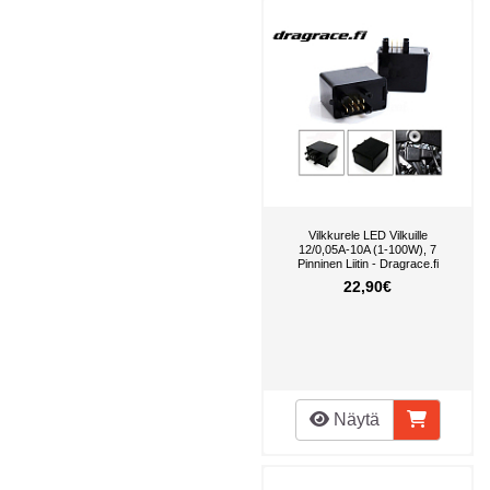
Vilkkurele LED Vilkuille
12/0,05A-10A (1-100W), 7
Pinninen Liitin - Dragrace.fi
22,90€
Näytä