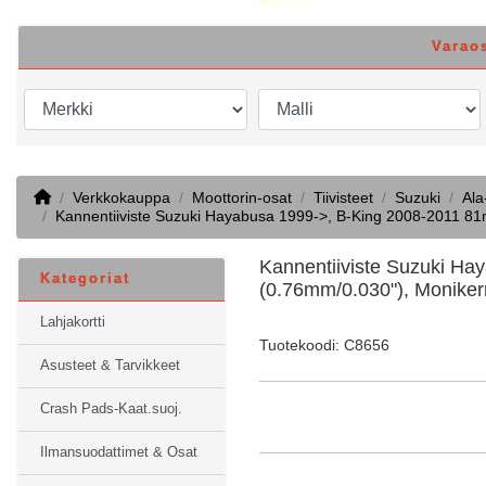
Varao
Home
Verkkokauppa
Moottorin-osat
Tiivisteet
Suzuki
Ala
Kannentiiviste Suzuki Hayabusa 1999->, B-King 2008-2011 81m
Kannentiiviste Suzuki H
Kategoriat
(0.76mm/0.030"), Monikerr
Lahjakortti
Tuotekoodi: C8656
Asusteet & Tarvikkeet
Crash Pads-Kaat.suoj.
Ilmansuodattimet & Osat