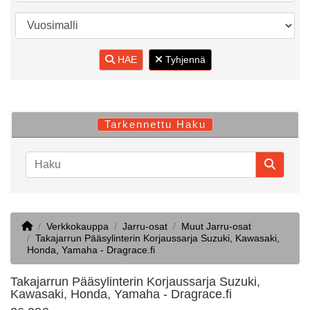
HAE
Tyhjennä
Tarkennettu Haku
Home
Verkkokauppa
Jarru-osat
Muut Jarru-osat
Takajarrun Pääsylinterin Korjaussarja Suzuki, Kawasaki,
Honda, Yamaha - Dragrace.fi
Takajarrun Pääsylinterin Korjaussarja Suzuki,
Kawasaki, Honda, Yamaha - Dragrace.fi