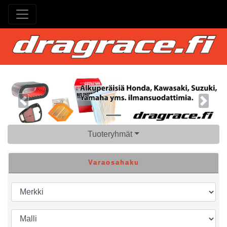
Previous
Next
Tuoteryhmät
Varaosahaku