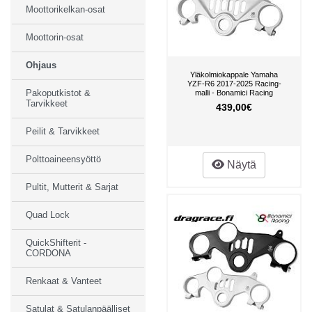
Moottorikelkan-osat
Moottorin-osat
Ohjaus
Yläkolmiokappale Yamaha
YZF-R6 2017-2025 Racing-
Pakoputkistot &
malli - Bonamici Racing
Tarvikkeet
439,00€
Peilit & Tarvikkeet
Polttoaineensyöttö
Näytä
Pultit, Mutterit & Sarjat
Quad Lock
QuickShifterit -
CORDONA
Renkaat & Vanteet
Satulat & Satulanpäälliset