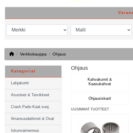
Varao
Home
Verkkokauppa
Ohjaus
Ohjaus
Kategoriat
Kahvakumit &
Lahjakortti
Kaasukahvat
Asusteet & Tarvikkeet
Ohjausiskarit
Crash Pads-Kaat.suoj.
UUSIMMAT TUOTTEET
Ilmansuodattimet & Osat
Iskunvaimennus