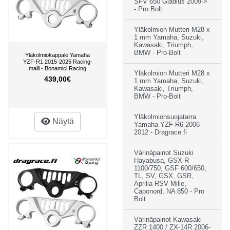
SFV 650 Gladius 2009->
- Pro Bolt
Yläkolmion Mutteri M28 x
1 mm Yamaha, Suzuki,
Kawasaki, Triumph,
BMW - Pro-Bolt
Yläkolmiokappale Yamaha
YZF-R1 2015-2025 Racing-
malli - Bonamici Racing
Yläkolmion Mutteri M28 x
439,00€
1 mm Yamaha, Suzuki,
Kawasaki, Triumph,
BMW - Pro-Bolt
Yläkolmionsuojatarra
Näytä
Yamaha YZF-R6 2006-
2012 - Dragrace.fi
Värinäpainot Suzuki
Hayabusa, GSX-R
1100/750, GSF 600/650,
TL, SV, GSX, GSR,
Aprilia RSV Mille,
Caponord, NA 850 - Pro
Bolt
Värinäpainot Kawasaki
ZZR 1400 / ZX-14R 2006-