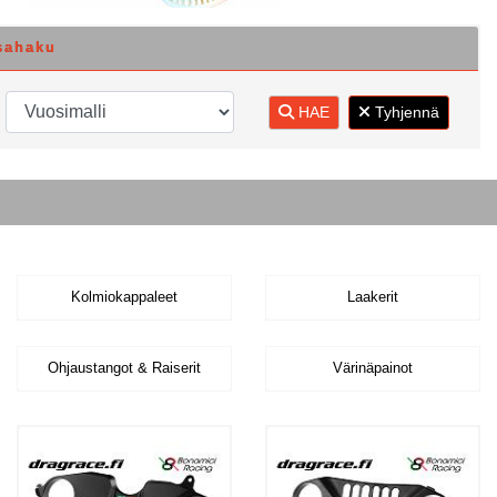
sahaku
HAE
Tyhjennä
Kolmiokappaleet
Laakerit
Ohjaustangot & Raiserit
Värinäpainot