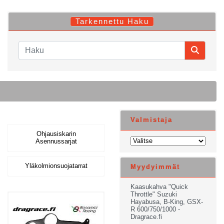
Tarkennettu Haku
Valmistaja
Ohjausiskarin
Asennussarjat
Yläkolmionsuojatarrat
Myydyimmät
Kaasukahva "Quick
Throttle" Suzuki
Hayabusa, B-King, GSX-
R 600/750/1000 -
Dragrace.fi