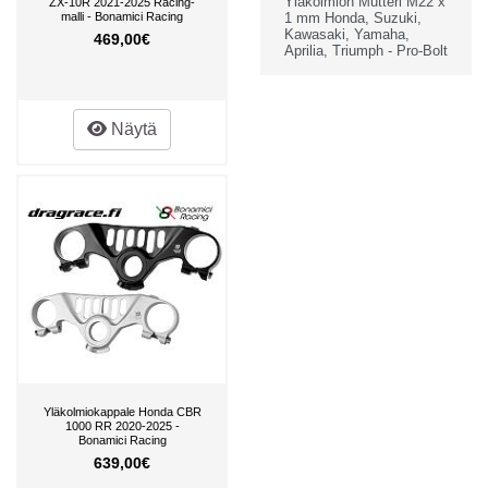
Yläkolmion Mutteri M22 x
ZX-10R 2021-2025 Racing-
malli - Bonamici Racing
1 mm Honda, Suzuki,
Kawasaki, Yamaha,
469,00€
Aprilia, Triumph - Pro-Bolt
Näytä
Yläkolmiokappale Honda CBR
1000 RR 2020-2025 -
Bonamici Racing
639,00€