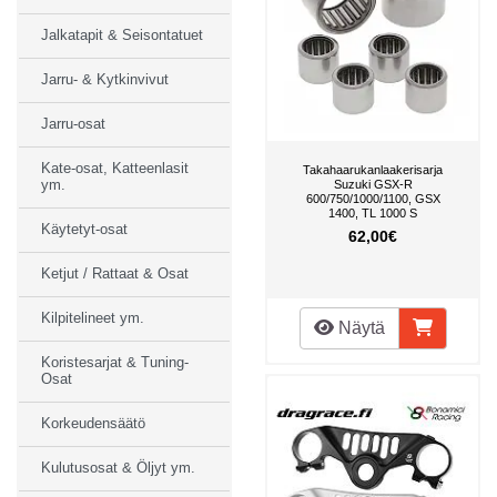
Jalkatapit & Seisontatuet
Jarru- & Kytkinvivut
Jarru-osat
Kate-osat, Katteenlasit
Takahaarukanlaakerisarja
ym.
Suzuki GSX-R
600/750/1000/1100, GSX
1400, TL 1000 S
Käytetyt-osat
62,00€
Ketjut / Rattaat & Osat
Kilpitelineet ym.
Näytä
Koristesarjat & Tuning-
Osat
Korkeudensäätö
Kulutusosat & Öljyt ym.