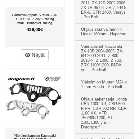
2011, ZX-12R 2002-2006,
ZX-7R 95-03, ZR-7, ER-5,
ER-6, GTR 1400, Versys
Yläkolmiokappale Suzuki GSX-
- Pro Bolt
R 1000 2017-2025 Racing-
malli - Bonamici Racing
439,00€
Ohjausiskunvaimennin
Linear 160mm - Hyperpro
Värinäpainot Kawasaki
ZX-10R 2004-2005, ZX-
Näytä
6R 2009-2011, Z 800
2013->, Z 1000, Z 750,
ZRX 1100/1200, BMW
ym. - Pro Bolt
Yläkolmion Mutteri M24 x
1 mm Honda - Pro-Bolt
Ohjauslaakerisarja Honda
CBR 1000 RR, CBR 600
F/RR, CBR 900 RR, CBR
1100 XX, VFR
750/800/1200, ST
1100/1300 ym. -
Dragrace.fi
Yläkolmiokappale Kawasaki