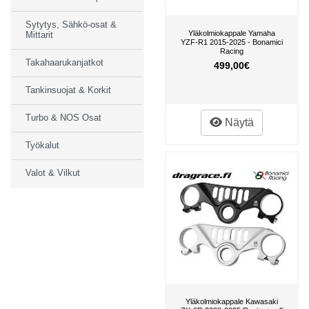
Sytytys, Sähkö-osat &
Yläkolmiokappale Yamaha
Mittarit
YZF-R1 2015-2025 - Bonamici
Racing
Takahaarukanjatkot
499,00€
Tankinsuojat & Korkit
Turbo & NOS Osat
Näytä
Työkalut
Valot & Vilkut
Yläkolmiokappale Kawasaki