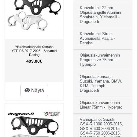
Kahvakumit 22mm
Ohjaustangolle Alumiini
Somistein, Yleismalli -
Dragrace.fi
Kahvakumit Street
Avonaisella Päällä -
Renthal
Yläkolmiokappale Yamaha
YZF-R6 2017-2025 - Bonamici
Racing
Ohjausiskunvaimennin
Progressive 75mm -
499,00€
Hyperpro
Ohjauslaakerisarja
Suzuki, Yamaha, BMW,
KTM, Triumph -
Näytä
Dragrace.fi
Ohjausiskunvaimennin
Linear 75mm - Hyperpro
Värinäpainot Suzuki
GSX-R 1000 2005-2015,
GSX-R 600 2006-2015,
GSX-R 750 2006-2015,