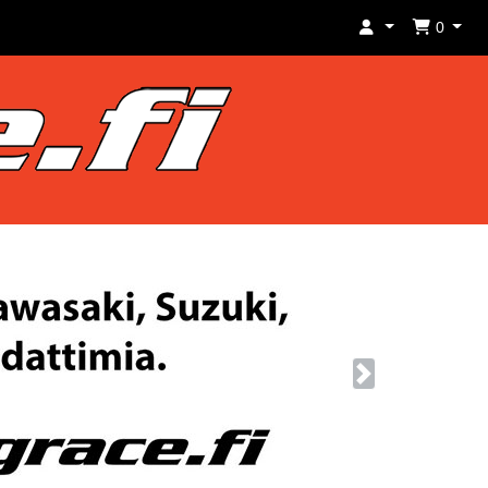
0
Next