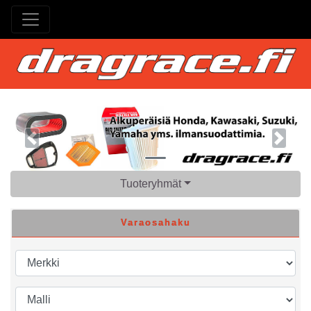
Previous
Next
Tuoteryhmät
Varaosahaku