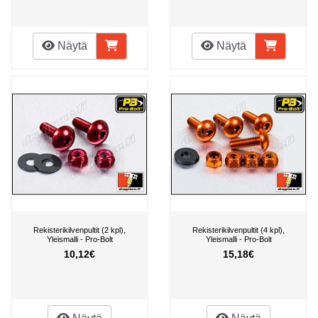
Näytä
Näytä
Rekisterikilvenpultit (2 kpl),
Rekisterikilvenpultit (4 kpl),
Yleismalli - Pro-Bolt
Yleismalli - Pro-Bolt
10,12€
15,18€