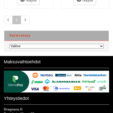
Näytä
Näytä
1
Valmistaja
Maksuvaihtoehdot
Yhteystiedot
Dragrace.fi