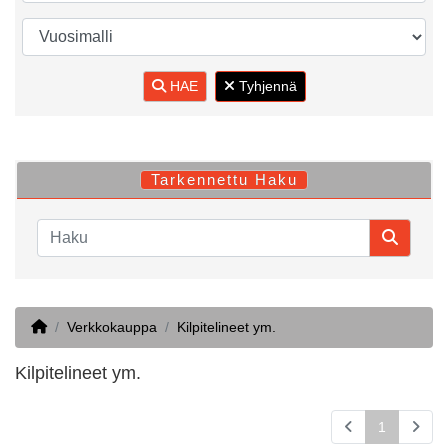
HAE
Tyhjennä
Tarkennettu Haku
Home
Verkkokauppa
Kilpitelineet ym.
Kilpitelineet ym.
1