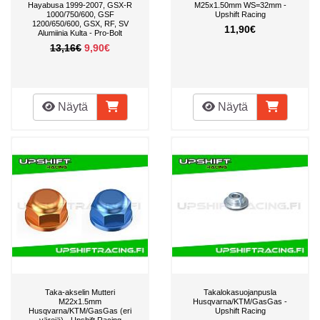
Hayabusa 1999-2007, GSX-R
M25x1.50mm WS=32mm -
1000/750/600, GSF
Upshift Racing
1200/650/600, GSX, RF, SV
11,90€
Alumiinia Kulta - Pro-Bolt
13,16€
9,90€
Näytä
Näytä
Taka-akselin Mutteri
Takalokasuojanpusla
M22x1.5mm
Husqvarna/KTM/GasGas -
Husqvarna/KTM/GasGas (eri
Upshift Racing
värejä) - Upshift Racing