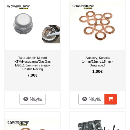
Taka-akselin Mutteri
Aluslevy, Kuparia
KTM/Husqvarna/GasGas
14mm/22mm/1,5mm -
M20x1.5mm (eri värejä)-
Dragrace.fi
Upshift Racing
1,00€
7,90€
Näytä
Näytä