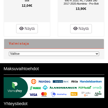
Bolt
890 R 2020, RC / Duke 390
2017-2020 Alumiinia - Pro-Bolt
12,04€
13,90€
Näytä
Näytä
Valmistaja
Maksuvaihtoehdot
Yhteystiedot