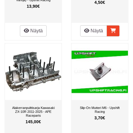
4,50€
13,90€
Näytä
Näytä
Alakerranpulttisarja Kawasaki
Slip-On Mutteri M6 - Upshift
ZX-10R 2011-2025 - APE
Racing
Raceparts
3,70€
145,00€