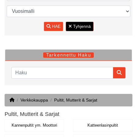
HAE
Tyhjennä
Tarkennettu Haku
Home
Verkkokauppa
Pultit, Mutterit & Sarjat
Pultit, Mutterit & Sarjat
Kannenpultit ym. Moottori
Katteenlasinpultit