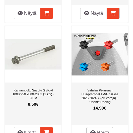
Näytä
Näytä
Kannenpultti Suzuki GSX-R
Satulan Pikaruuvi
1000/750 2000-2003 (1 kpl) -
Husqvarna/KTM/GasGas
OEM
2023/2024-> (eri värejä) -
Upshift Racing
8,50€
14,90€
Näytä
Näytä