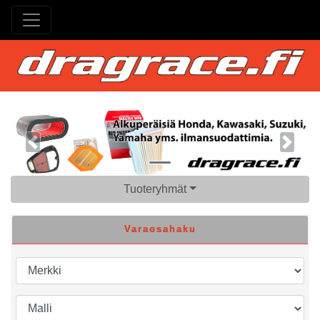
Previous
Next
Tuoteryhmät
Varaosahaku