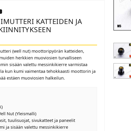
MUTTERI KATTEIDEN JA
KIINNITYKSEEN
tteri (well nut) moottoripyörän katteiden,
a muiden herkkien muoviosien turvalliseen
umin sisään valettu messinkikierre varmistaa
lla kun kumi vaimentaa tehokkaasti moottorin ja
nää estäen muoviosien halkeilun.
K)
ll Nut (Yleismalli)
it, tuulisuojat, sivukatteet ja paneelit
i ja sisään valettu messinkikierre