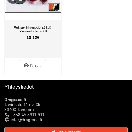
Rekisterikilvenpultit (2 kpl),
Yleismalli - Pro-Bolt
10,12€
Näytä
Yhteystiedot
Dragrace.fi
Taninkatu 11 ovi 35
33400 Tampere
+358 45 8911 911
info@dragrace.fi