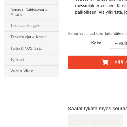
messinkikierteeseen. Kirist
Sytytys, Sähkö-osat &
paikoilleen. Älä ylikiristä,
Mittarit
Takahaarukanjatkot
Valitse haluamasi koko- ja/tai värivaih
Tankinsuojat & Korkit
Koko
Turbo & NOS Osat
Työkalut
Lisää o
Valot & Vilkut
Saatat tykätä myös seuraav