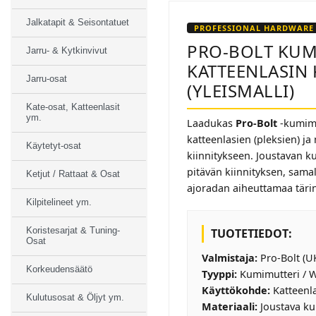
Jalkatapit & Seisontatuet
PROFESSIONAL HARDWARE
PRO-BOLT KUMI
Jarru- & Kytkinvivut
KATTEENLASIN 
Jarru-osat
(YLEISMALLI)
Kate-osat, Katteenlasit
ym.
Laadukas
Pro-Bolt
-kumimu
katteenlasien (pleksien) j
Käytetyt-osat
kiinnitykseen. Joustavan k
pitävän kiinnityksen, sama
Ketjut / Rattaat & Osat
ajoradan aiheuttamaa täri
Kilpitelineet ym.
Koristesarjat & Tuning-
TUOTETIEDOT:
Osat
Valmistaja:
Pro-Bolt (U
Korkeudensäätö
Tyyppi:
Kumimutteri / We
Käyttökohde:
Katteenlas
Kulutusosat & Öljyt ym.
Materiaali:
Joustava kum