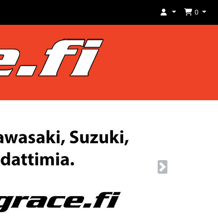
0
Next