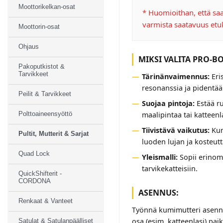
Moottorikelkan-osat
* Huomioithan, että saat
varmista saatavuus etu
Moottorin-osat
Ohjaus
MIKSI VALITA PRO-B
Pakoputkistot &
Tarvikkeet
Tärinänvaimennus:
Eri
resonanssia ja pidentää
Peilit & Tarvikkeet
Suojaa pintoja:
Estää ru
maalipintaa tai katteenl
Polttoaineensyöttö
Tiivistävä vaikutus:
Kun
Pultit, Mutterit & Sarjat
luoden lujan ja kosteutt
Quad Lock
Yleismalli:
Sopii erinoma
tarvikekatteisiin.
QuickShifterit -
CORDONA
ASENNUS:
Renkaat & Vanteet
Työnnä kumimutteri asennus
osa (esim. katteenlasi) paik
Satulat & Satulanpäälliset