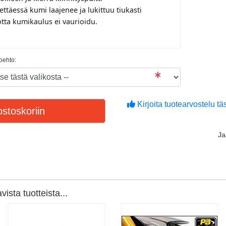
ettäessä kumi laajenee ja lukittuu tiukasti
 jotta kumikaulus ei vaurioidu.
toehto:
Kirjoita tuotearvostelu täs
stoskoriin
J
ista tuotteista...