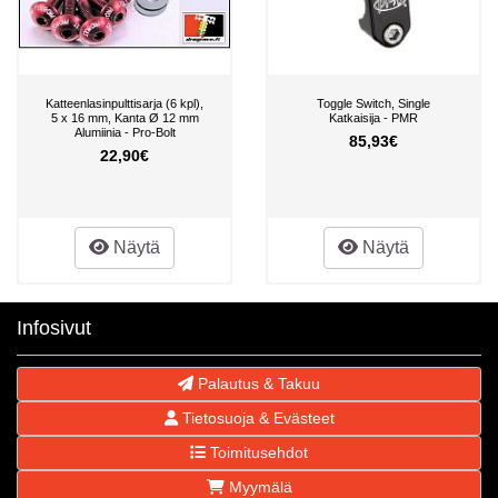
Katteenlasinpulttisarja (6 kpl),
Toggle Switch, Single
5 x 16 mm, Kanta Ø 12 mm
Katkaisija - PMR
Alumiinia - Pro-Bolt
85,93€
22,90€
Näytä
Näytä
Infosivut
Palautus & Takuu
Tietosuoja & Evästeet
Toimitusehdot
Myymälä