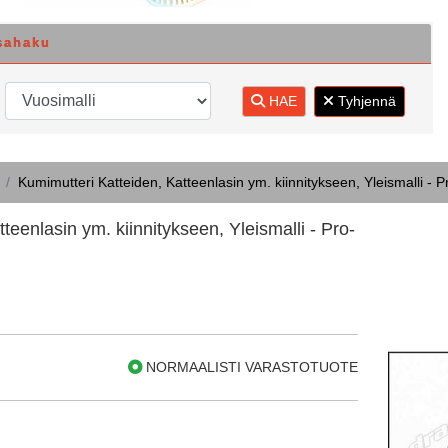
sahaku
HAE
Tyhjennä
Kumimutteri Katteiden, Katteenlasin ym. kiinnitykseen, Yleismalli - P
teenlasin ym. kiinnitykseen, Yleismalli - Pro-
NORMAALISTI VARASTOTUOTE