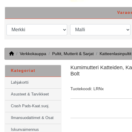
Varao
Home
Verkkokauppa
Pultit, Mutterit & Sarjat
Katteenlasinpultit
Kumimutteri Katteiden, Kat
Kategoriat
Bolt
Lahjakortti
Tuotekoodi: LRNx
Asusteet & Tarvikkeet
Crash Pads-Kaat.suoj.
Ilmansuodattimet & Osat
Iskunvaimennus