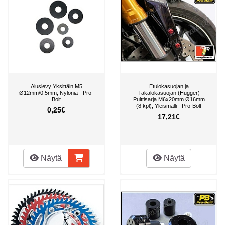
Aluslevy Yksittäin M5
Etulokasuojan ja
Ø12mm/0.5mm, Nylonia - Pro-
Takalokasuojan (Hugger)
Bolt
Pulttisarja M6x20mm Ø16mm
(8 kpl), Yleismalli - Pro-Bolt
0,25€
17,21€
Näytä
Näytä