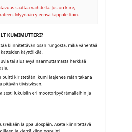
avuus saattaa vaihdella. Jos on kiire,
käteen. Myydään yleensä kappaleittain.
OLT KUMIMUTTERI?
stää kiinnitettävän osan rungosta, mikä vähentää
 katteiden käyttöikää.
uvia tai aluslevyä naarmuttamasta herkkää
asia.
 pultti kiristetään, kumi laajenee reiän takana
a pitävän tiivistyksen.
isesti lukuisiin eri moottoripyörämalleihin ja
reikään laippa ulospäin. Aseta kiinnitettävä
oilleen ja kierrä kiinnityspultti