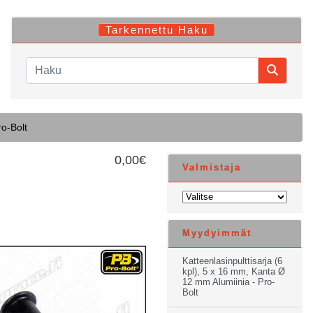
Tarkennettu Haku
ro-Bolt
0,00€
Valmistaja
Myydyimmät
Katteenlasinpulttisarja (6
kpl), 5 x 16 mm, Kanta Ø
12 mm Alumiinia - Pro-
Bolt