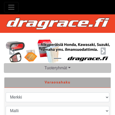
Previous
Next
Tuoteryhmät
Varaosahaku