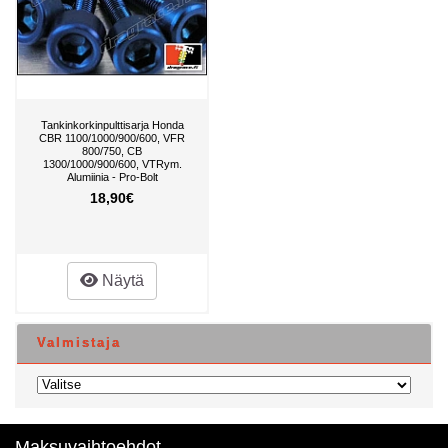
Tankinkorkinpulttisarja Honda
CBR 1100/1000/900/600, VFR
800/750, CB
1300/1000/900/600, VTRym.
Alumiinia - Pro-Bolt
18,90€
Näytä
Valmistaja
Maksuvaihtoehdot