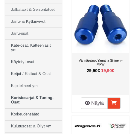
Jalkatapit & Seisontatuet
Jarru- & Kytkinvivut
Jarru-osat
Kate-osat, Katteenlasit
ym.
Värinäpainot Yamaha Sininen -
Käytetyt-osat
MFW
29,90€
19,90€
Ketjut / Rattaat & Osat
Kilpitelineet ym.
Koristesarjat & Tuning-
Osat
Näytä
Korkeudensäätö
Kulutusosat & Öljyt ym.