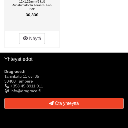
12x1.25mm (5 kpl)
Ruostumatonta Terästä- Pro-
Bolt
36,33€
Näytä
Yhteystiedot
Dragrace.fi
Taninkatu 11 ovi 35
33400 Tampere
+358 45 8911 911
info@dragrace.fi
Ota yhteyttä