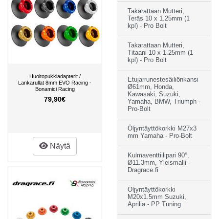
Takarattaan Mutteri,
Teräs 10 x 1.25mm (1
kpl) - Pro Bolt
Takarattaan Mutteri,
Titaani 10 x 1.25mm (1
kpl) - Pro Bolt
Huoltopukkiadapterit /
Etujarrunestesäiliönkansi
Lankarullat 8mm EVO Racing -
Ø61mm, Honda,
Bonamici Racing
Kawasaki, Suzuki,
79,90€
Yamaha, BMW, Triumph -
Pro-Bolt
Öljyntäyttökorkki M27x3
mm Yamaha - Pro-Bolt
Näytä
Kulmaventtiilipari 90°,
Ø11.3mm, Yleismalli -
Dragrace.fi
Öljyntäyttökorkki
M20x1.5mm Suzuki,
Aprilia - PP Tuning