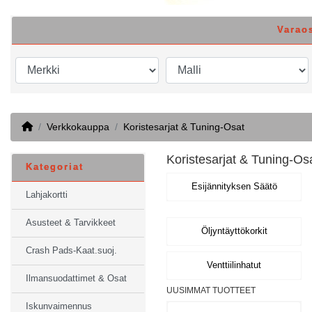
Varao
Home
Verkkokauppa
Koristesarjat & Tuning-Osat
Koristesarjat & Tuning-Os
Kategoriat
Esijännityksen Säätö
Lahjakortti
Asusteet & Tarvikkeet
Öljyntäyttökorkit
Crash Pads-Kaat.suoj.
Venttiilinhatut
Ilmansuodattimet & Osat
UUSIMMAT TUOTTEET
Iskunvaimennus