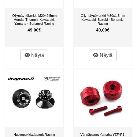
Öljyntäyttökorkki M20x2.5mm
Öljyntäyttökorkki M30x1.5mm
Honda, Triumph, Kawasaki,
Kawasaki, Suzuki - Bonamici
Yamaha - Bonamici Racing
Racing
49,00€
49,00€
Näytä
Näytä
Huoltopukkiadapterit Racing
Värinäpainot Yamaha YZF-R1,