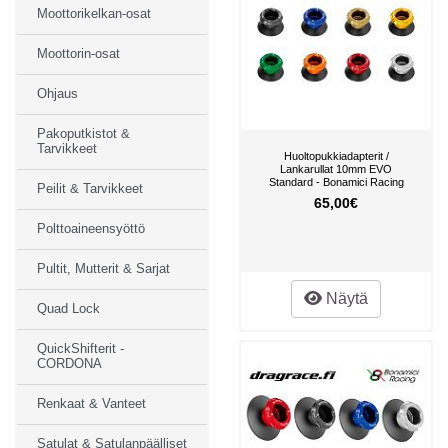
Moottorikelkan-osat
Moottorin-osat
Ohjaus
Pakoputkistot &
Tarvikkeet
Huoltopukkiadapterit /
Lankarullat 10mm EVO
Standard - Bonamici Racing
Peilit & Tarvikkeet
65,00€
Polttoaineensyöttö
Pultit, Mutterit & Sarjat
Näytä
Quad Lock
QuickShifterit -
CORDONA
Renkaat & Vanteet
Satulat & Satulanpäälliset