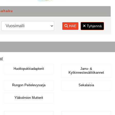
sahaku
HAE
Tyhjennä
at
Huoltopukkiadapterit
Jarru- &
Kytkinnestesäiliökannet
Rungon Peitelevysarja
Sekalaisia
Yläkolmion Mutterit