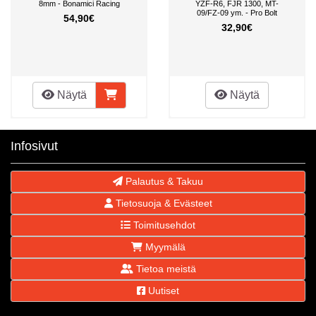
8mm - Bonamici Racing
YZF-R6, FJR 1300, MT-
09/FZ-09 ym. - Pro Bolt
54,90€
32,90€
Näytä
Näytä
Infosivut
Palautus & Takuu
Tietosuoja & Evästeet
Toimitusehdot
Myymälä
Tietoa meistä
Uutiset