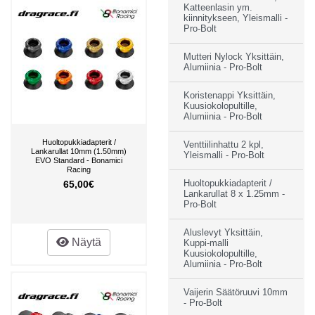
Katteenlasin ym.
kiinnitykseen, Yleismalli -
Pro-Bolt
Mutteri Nylock Yksittäin,
Alumiinia - Pro-Bolt
Koristenappi Yksittäin,
Kuusiokolopultille,
Alumiinia - Pro-Bolt
Huoltopukkiadapterit /
Venttiilinhattu 2 kpl,
Lankarullat 10mm (1.50mm)
Yleismalli - Pro-Bolt
EVO Standard - Bonamici
Racing
65,00€
Huoltopukkiadapterit /
Lankarullat 8 x 1.25mm -
Pro-Bolt
Aluslevyt Yksittäin,
Näytä
Kuppi-malli
Kuusiokolopultille,
Alumiinia - Pro-Bolt
Vaijerin Säätöruuvi 10mm
- Pro-Bolt