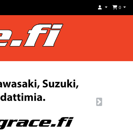
0
Next