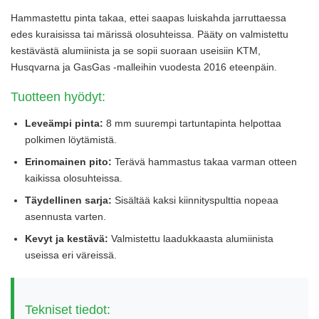
Hammastettu pinta takaa, ettei saapas luiskahda jarruttaessa
edes kuraisissa tai märissä olosuhteissa. Pääty on valmistettu
kestävästä alumiinista ja se sopii suoraan useisiin KTM,
Husqvarna ja GasGas -malleihin vuodesta 2016 eteenpäin.
Tuotteen hyödyt:
Leveämpi pinta:
8 mm suurempi tartuntapinta helpottaa
polkimen löytämistä.
Erinomainen pito:
Terävä hammastus takaa varman otteen
kaikissa olosuhteissa.
Täydellinen sarja:
Sisältää kaksi kiinnityspulttia nopeaa
asennusta varten.
Kevyt ja kestävä:
Valmistettu laadukkaasta alumiinista
useissa eri väreissä.
Tekniset tiedot: