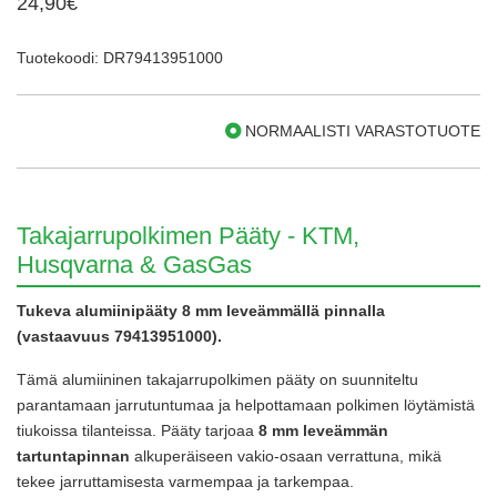
24,90€
Tuotekoodi: DR79413951000
NORMAALISTI VARASTOTUOTE
Takajarrupolkimen Pääty - KTM,
Husqvarna & GasGas
Tukeva alumiinipääty 8 mm leveämmällä pinnalla
(vastaavuus 79413951000).
Tämä alumiininen takajarrupolkimen pääty on suunniteltu
parantamaan jarrutuntumaa ja helpottamaan polkimen löytämistä
tiukoissa tilanteissa. Pääty tarjoaa
8 mm leveämmän
tartuntapinnan
alkuperäiseen vakio-osaan verrattuna, mikä
tekee jarruttamisesta varmempaa ja tarkempaa.