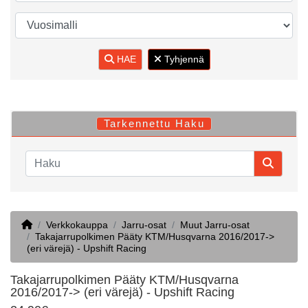
HAE
Tyhjennä
Tarkennettu Haku
Home
Verkkokauppa
Jarru-osat
Muut Jarru-osat
Takajarrupolkimen Pääty KTM/Husqvarna 2016/2017->
(eri värejä) - Upshift Racing
Takajarrupolkimen Pääty KTM/Husqvarna
2016/2017-> (eri värejä) - Upshift Racing