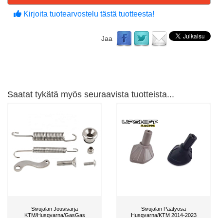
Kirjoita tuotearvostelu tästä tuotteesta!
Jaa
Saatat tykätä myös seuraavista tuotteista...
Sivujalan Jousisarja
Sivujalan Päätyosa
KTM/Husqvarna/GasGas
Husqvarna/KTM 2014-2023