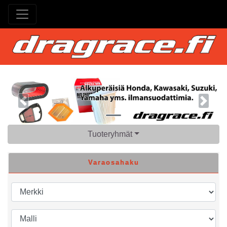
Previous
Next
Tuoteryhmät
Varaosahaku