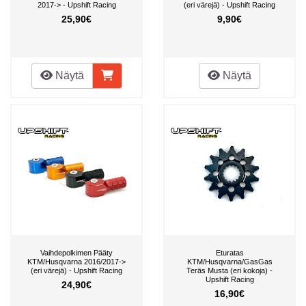
2017-> - Upshift Racing
(eri värejä) - Upshift Racing
25,90€
9,90€
Näytä
Näytä
Vaihdepolkimen Pääty
Eturatas
KTM/Husqvarna 2016/2017->
KTM/Husqvarna/GasGas
(eri värejä) - Upshift Racing
Teräs Musta (eri kokoja) -
Upshift Racing
24,90€
16,90€