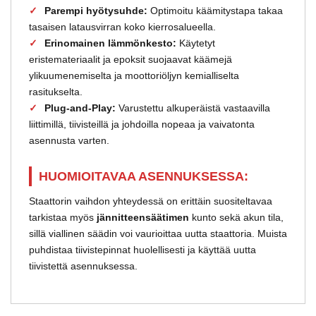
Parempi hyötysuhde:
Optimoitu käämitystapa takaa
tasaisen latausvirran koko kierrosalueella.
Erinomainen lämmönkesto:
Käytetyt
eristemateriaalit ja epoksit suojaavat käämejä
ylikuumenemiselta ja moottoriöljyn kemialliselta
rasitukselta.
Plug-and-Play:
Varustettu alkuperäistä vastaavilla
liittimillä, tiivisteillä ja johdoilla nopeaa ja vaivatonta
asennusta varten.
HUOMIOITAVAA ASENNUKSESSA:
Staattorin vaihdon yhteydessä on erittäin suositeltavaa
tarkistaa myös
jännitteensäätimen
kunto sekä akun tila,
sillä viallinen säädin voi vaurioittaa uutta staattoria. Muista
puhdistaa tiivistepinnat huolellisesti ja käyttää uutta
tiivistettä asennuksessa.