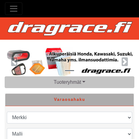
Previous
Next
Tuoteryhmät
Varaosahaku