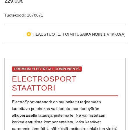
229,00€
Tuotekoodi: 1078071
TILAUSTUOTE, TOIMITUSAIKA NOIN 1 VIIKKO(A)
PREMIUM ELECTRICAL COMPONENTS
ELECTROSPORT
STAATTORI
ElectroSport-staattorit on suunniteltu tarjoamaan
luotettava ja tehokas vaihtoehto moottoripyörän
alkuperäiselle latausjärjestelmälle. Ne valmistetaan
korkealaatuisista komponenteista, jotka kestävät
paremmin lämpöä ja sähköistä rasitusta, ehkäisten yleisiä