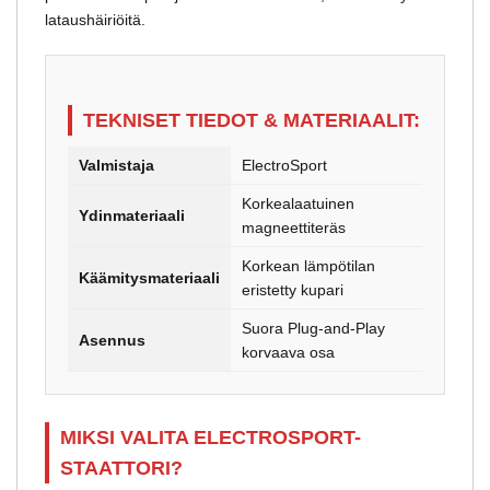
lataushäiriöitä.
TEKNISET TIEDOT & MATERIAALIT:
Valmistaja
ElectroSport
Korkealaatuinen
Ydinmateriaali
magneettiteräs
Korkean lämpötilan
Käämitysmateriaali
eristetty kupari
Suora Plug-and-Play
Asennus
korvaava osa
MIKSI VALITA ELECTROSPORT-
STAATTORI?