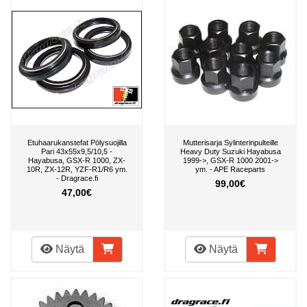
Etuhaarukanstefat Pölysuojilla
Mutterisarja Sylinterinpulteille
Pari 43x55x9,5/10,5 -
Heavy Duty Suzuki Hayabusa
Hayabusa, GSX-R 1000, ZX-
1999->, GSX-R 1000 2001->
10R, ZX-12R, YZF-R1/R6 ym.
ym. - APE Raceparts
- Dragrace.fi
99,00€
47,00€
Näytä
Näytä