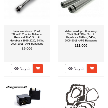
Tasapainoakselin Poisto
Vaihteensiirtäjien Akselisarja
"Akseli", Counter Balancer
"Shift Shaft" Billet Suzuki
Removal Shaft Suzuki
Hayabusa 1999->, B-King
Hayabusa 1999-2020, B-King
2008-2011 - APE Raceparts
2008-2011 - APE Raceparts
111,00€
39,00€
Näytä
Näytä