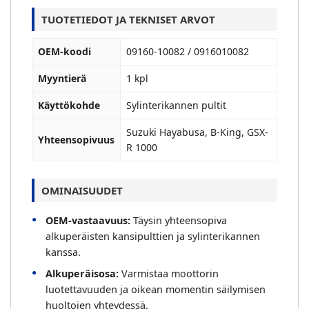
TUOTETIEDOT JA TEKNISET ARVOT
OEM-koodi
09160-10082 / 0916010082
Myyntierä
1 kpl
Käyttökohde
Sylinterikannen pultit
Suzuki Hayabusa, B-King, GSX-
Yhteensopivuus
R 1000
OMINAISUUDET
OEM-vastaavuus:
Täysin yhteensopiva
alkuperäisten kansipulttien ja sylinterikannen
kanssa.
Alkuperäisosa:
Varmistaa moottorin
luotettavuuden ja oikean momentin säilymisen
huoltojen yhteydessä.