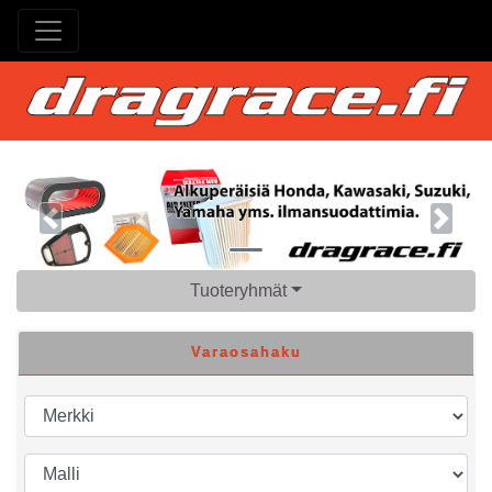
Previous
Next
Tuoteryhmät
Varaosahaku