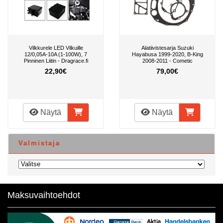
Vilkkurele LED Vilkuille
Alatiivistesarja Suzuki
12/0,05A-10A (1-100W), 7
Hayabusa 1999-2020, B-King
Pinninen Liitin - Dragrace.fi
2008-2011 - Cometic
22,90€
79,00€
Näytä
Näytä
Valmistaja
Maksuvaihtoehdot