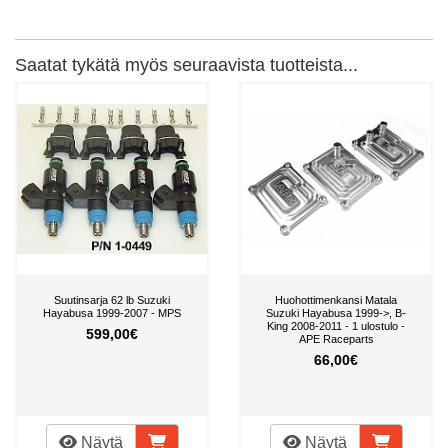
Saatat tykätä myös seuraavista tuotteista...
Suutinsarja 62 lb Suzuki
Huohottimenkansi Matala
Hayabusa 1999-2007 - MPS
Suzuki Hayabusa 1999->, B-
King 2008-2011 - 1 ulostulo -
599,00€
APE Raceparts
66,00€
Näytä
Näytä