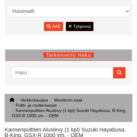
HAE
Tyhjennä
Tarkennettu Haku
Home
Verkkokauppa
Moottorin-osat
Pultti- ja mutterisarjat
Kannenpulttien Aluslevy (1 kpl) Suzuki Hayabusa, B-King,
GSX-R 1000 ym. - OEM
Kannenpulttien Aluslevy (1 kpl) Suzuki Hayabusa,
B-King, GSX-R 1000 ym. - OEM