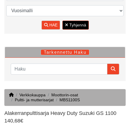
HAE
Tyhjennä
Tarkennettu Haku
Home
Verkkokauppa
Moottorin-osat
Pultti- ja mutterisarjat
MBS1100S
Alakerranpulttisarja Heavy Duty Suzuki GS 1100
140,68€