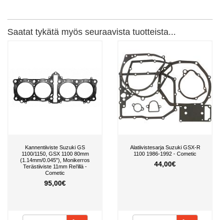
Saatat tykätä myös seuraavista tuotteista...
Kannentiiviste Suzuki GS
Alatiivistesarja Suzuki GSX-R
1100/1150, GSX 1100 80mm
1100 1986-1992 - Cometic
(1.14mm/0.045"), Monikerros
44,00€
Terästiiviste 11mm Rei'illä -
Cometic
95,00€