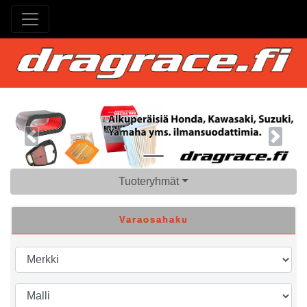
Previous
Next
Tuoteryhmät
Varaosahaku