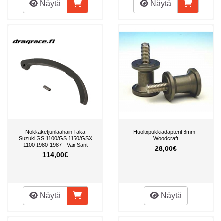
Näytä
Näytä
Nokkaketjunlaahain Taka
Huoltopukkiadapterit 8mm -
Suzuki GS 1100/GS 1150/GSX
Woodcraft
1100 1980-1987 - Van Sant
28,00€
114,00€
Näytä
Näytä