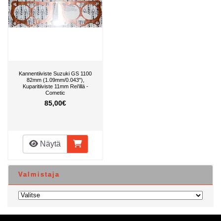
Kannentiiviste Suzuki GS 1100
82mm (1.09mm/0.043"),
Kuparitiiviste 11mm Rei'illä -
Cometic
85,00€
Näytä
Valmistaja