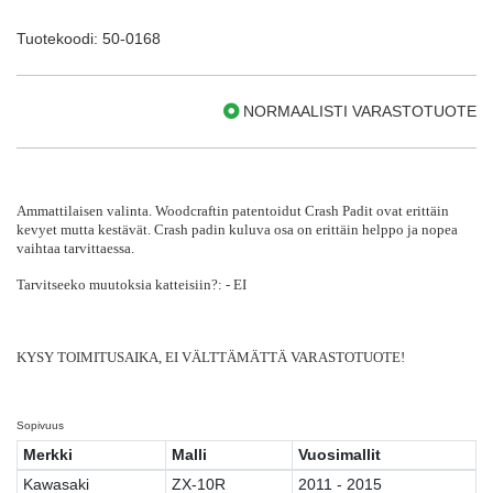
Tuotekoodi: 50-0168
NORMAALISTI VARASTOTUOTE
Ammattilaisen valinta. Woodcraftin patentoidut Crash Padit ovat erittäin
kevyet mutta kestävät. Crash padin kuluva osa on erittäin helppo ja nopea
vaihtaa tarvittaessa.
Tarvitseeko muutoksia katteisiin?:
- EI
KYSY TOIMITUSAIKA, EI VÄLTTÄMÄTTÄ VARASTOTUOTE!
Sopivuus
Merkki
Malli
Vuosimallit
Kawasaki
ZX-10R
2011 - 2015