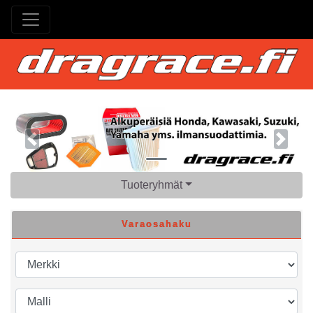
Previous
Next
Tuoteryhmät
Varaosahaku