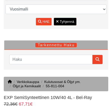
HAE
Tyhjennä
Tarkennettu Haku
Home
Verkkokauppa
Kulutusosat & Öljyt ym.
Öljyt ja Kemikaalit
55-811-004
EXP SemiSynteettinen 10W/40 4L - Bel-Ray
72,36€
67,71€