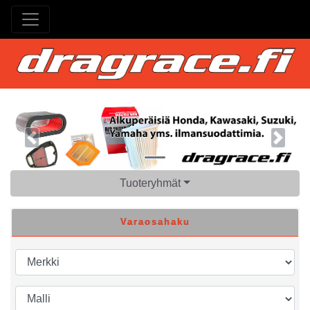
Previous
Next
Tuoteryhmät
Varaosahaku