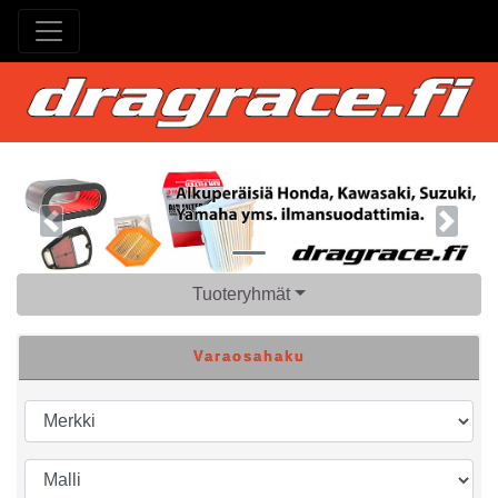
Previous
Next
Tuoteryhmät
Varaosahaku