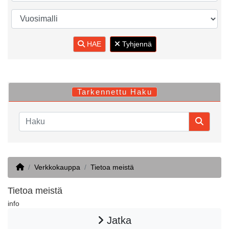
HAE
Tyhjennä
Tarkennettu Haku
Home
Verkkokauppa
Tietoa meistä
Tietoa meistä
info
Jatka