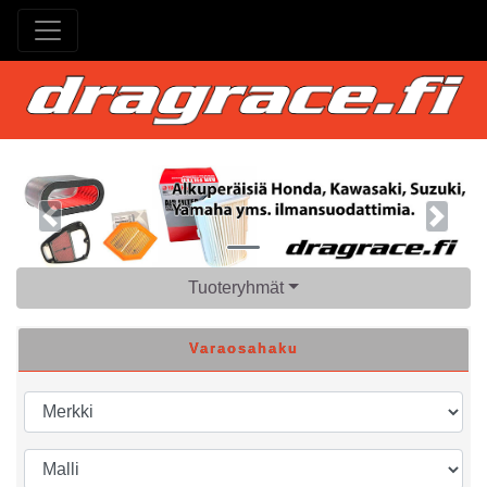
Previous
Next
Tuoteryhmät
Varaosahaku