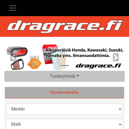
Previous
Next
Tuoteryhmät
Varaosahaku