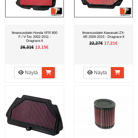
Ilmansuodatin Honda VFR 800
Ilmansuodatin Kawasaki ZX-
F / V-Tec 2002-2011 -
6R 2009-2015 - Dragrace.fi
Dragrace.fi
22,27€
17,21€
26,31€
13,15€
Näytä
Näytä