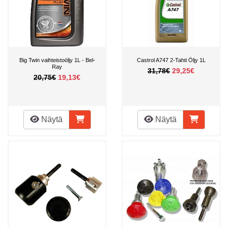
Big Twin vaihteistoöljy 1L - Bel-
Castrol A747 2-Tahti Öljy 1L
Ray
31,78€
29,25€
20,75€
19,13€
Näytä
Näytä