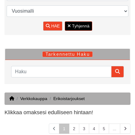
HAE
Tyhjennä
Tarkennettu Haku
Home
Verkkokauppa
Erikoistarjoukset
Klikkaa omaksesi edulliseen hintaan!
1
2
3
4
5
...