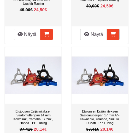
Upshift Racing
49,00€
24,50€
49,00€
24,50€
Näytä
Näytä
Etujousen Esijännityksen
Etujousen Esijännityksen
Säätömutteripari 14 mm
Säätömutteripari 17 mm A/F
Kawasaki, Yamaha, Suzuki,
Kawasaki, Yamaha, Suzuki,
Honda - PP Tuning
Ducati - PP Tuning
37,41€
20,14€
37,41€
20,14€