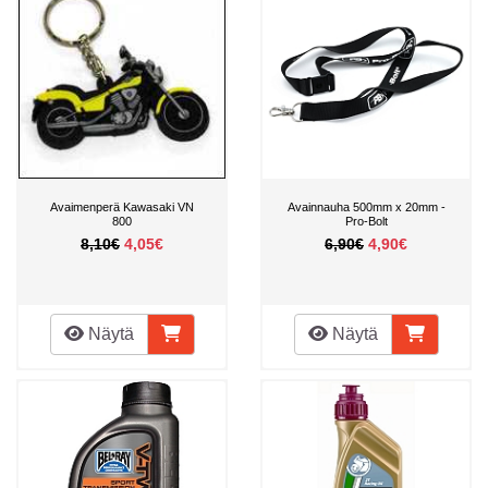
Avaimenperä Kawasaki VN
Avainnauha 500mm x 20mm -
800
Pro-Bolt
8,10€
4,05€
6,90€
4,90€
Näytä
Näytä