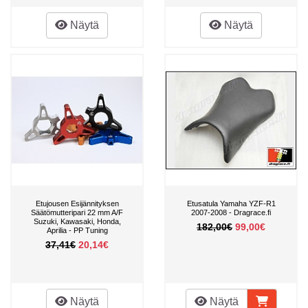
Näytä
Näytä
Etujousen Esijännityksen
Etusatula Yamaha YZF-R1
Säätömutteripari 22 mm A/F
2007-2008 - Dragrace.fi
Suzuki, Kawasaki, Honda,
182,00€
99,00€
Aprilia - PP Tuning
37,41€
20,14€
Näytä
Näytä