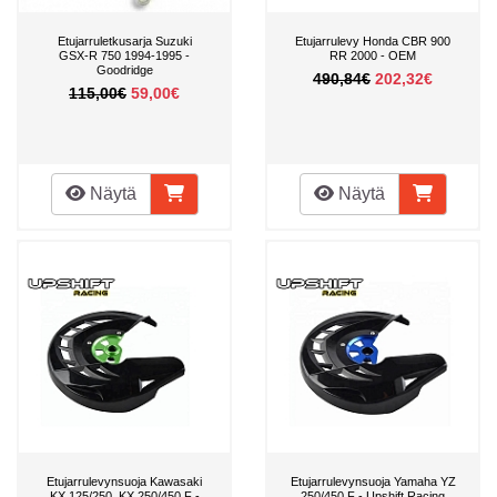
Etujarruletkusarja Suzuki
Etujarrulevy Honda CBR 900
GSX-R 750 1994-1995 -
RR 2000 - OEM
Goodridge
490,84€
202,32€
115,00€
59,00€
Näytä
Näytä
Etujarrulevynsuoja Kawasaki
Etujarrulevynsuoja Yamaha YZ
KX 125/250, KX 250/450 F -
250/450 F - Upshift Racing