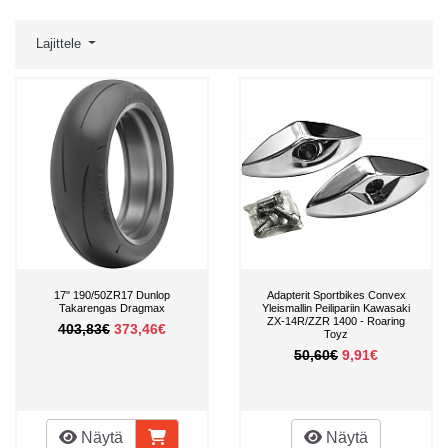
Lajittele
17" 190/50ZR17 Dunlop
Adapterit Sportbikes Convex
Takarengas Dragmax
Yleismallin Peilipariin Kawasaki
ZX-14R/ZZR 1400 - Roaring
403,83€
373,46€
Toyz
50,60€
9,91€
Näytä
Näytä