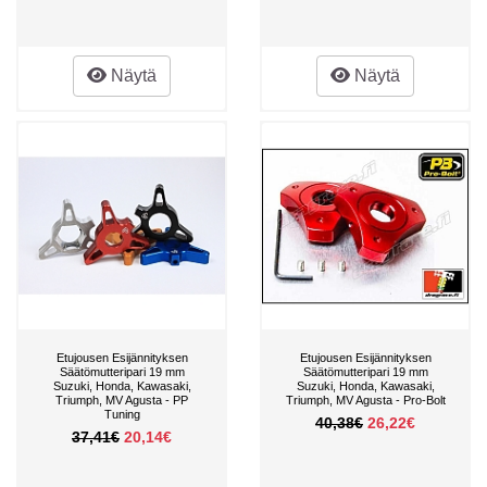
Näytä
Näytä
Etujousen Esijännityksen
Etujousen Esijännityksen
Säätömutteripari 19 mm
Säätömutteripari 19 mm
Suzuki, Honda, Kawasaki,
Suzuki, Honda, Kawasaki,
Triumph, MV Agusta - PP
Triumph, MV Agusta - Pro-Bolt
Tuning
40,38€
26,22€
37,41€
20,14€