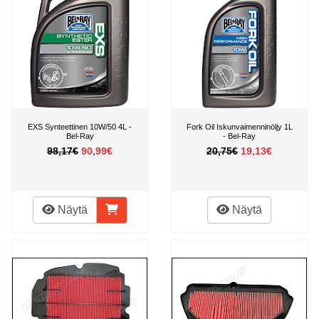
EXS Synteettinen 10W/50 4L -
Fork Oil Iskunvaimenninöljy 1L
Bel-Ray
- Bel-Ray
98,17€
90,99€
20,75€
19,13€
Näytä
Näytä