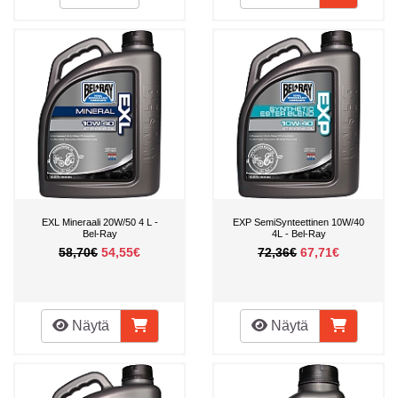
EXL Mineraali 20W/50 4 L -
EXP SemiSynteettinen 10W/40
Bel-Ray
4L - Bel-Ray
58,70€
54,55€
72,36€
67,71€
Näytä
Näytä