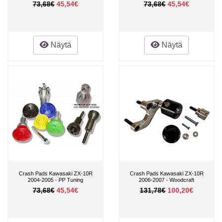
73,68€
45,54€
73,68€
45,54€
Näytä
Näytä
Crash Pads Kawasaki ZX-10R
Crash Pads Kawasaki ZX-10R
2004-2005 - PP Tuning
2006-2007 - Woodcraft
73,68€
45,54€
131,78€
100,20€