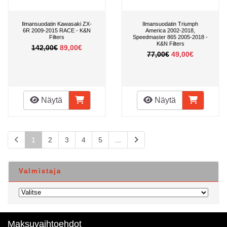
Ilmansuodatin Kawasaki ZX-
Ilmansuodatin Triumph
6R 2009-2015 RACE - K&N
America 2002-2018,
Filters
Speedmaster 865 2005-2018 -
K&N Filters
142,00€
89,00€
77,00€
49,00€
Näytä
Näytä
1
2
3
4
5
...
Valmistaja
Maksuvaihtoehdot