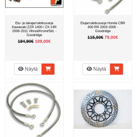
Etu- ja takajarruletkusarja
Etujarruletkusarja Honda CBR
Kawasaki ZZR 1400 / ZX-14R
600 RR 2003-2006 -
2006-2011 Vihreä/Kromi/Std. -
Goodridge
Goodridge
115,00€
79,00€
194,90€
109,00€
Näytä
Näytä