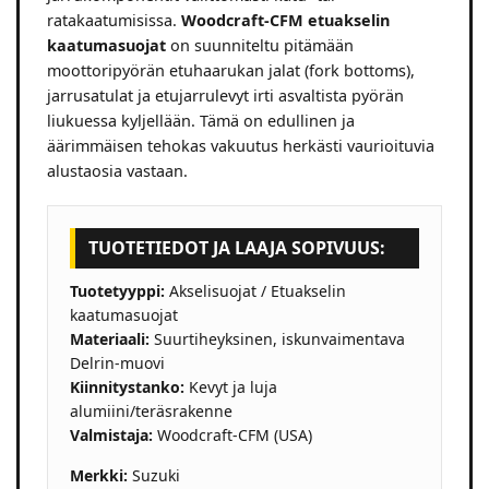
ratakaatumisissa.
Woodcraft-CFM etuakselin
kaatumasuojat
on suunniteltu pitämään
moottoripyörän etuhaarukan jalat (fork bottoms),
jarrusatulat ja etujarrulevyt irti asvaltista pyörän
liukuessa kyljellään. Tämä on edullinen ja
äärimmäisen tehokas vakuutus herkästi vaurioituvia
alustaosia vastaan.
TUOTETIEDOT JA LAAJA SOPIVUUS:
Tuotetyyppi:
Akselisuojat / Etuakselin
kaatumasuojat
Materiaali:
Suurtiheyksinen, iskunvaimentava
Delrin-muovi
Kiinnitystanko:
Kevyt ja luja
alumiini/teräsrakenne
Valmistaja:
Woodcraft-CFM (USA)
Merkki:
Suzuki