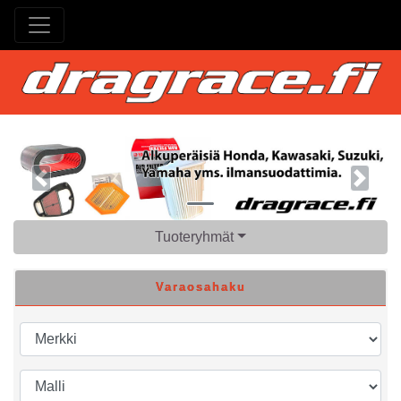
Previous
Next
Tuoteryhmät
Varaosahaku