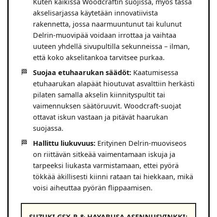
Kuten kaikissa Woodcraftin suojissa, myös tässä
akselisarjassa käytetään innovatiivista
rakennetta, jossa naarmuuntunut tai kulunut
Delrin-muovipää voidaan irrottaa ja vaihtaa
uuteen yhdellä sivupultilla sekunneissa – ilman,
että koko akselitankoa tarvitsee purkaa.
Suojaa etuhaarukan säädöt:
Kaatumisessa
etuhaarukan alapäät hioutuvat asvalttiin herkästi
pilaten samalla akselin kiinnityspultit tai
vaimennuksen säätöruuvit. Woodcraft-suojat
ottavat iskun vastaan ja pitävät haarukan
suojassa.
Hallittu liukuvuus:
Erityinen Delrin-muoviseos
on riittävän sitkeää vaimentamaan iskuja ja
tarpeeksi liukasta varmistamaan, ettei pyörä
tökkää äkillisesti kiinni rataan tai hiekkaan, mikä
voisi aiheuttaa pyörän flippaamisen.
SUZUKI GSX-R & HAYABUSA ASENNUSVINKKI: