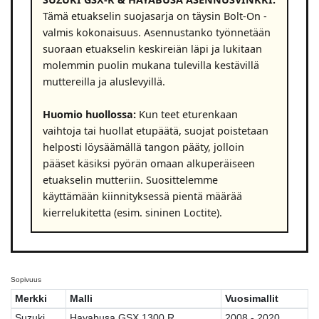
Tämä etuakselin suojasarja on täysin Bolt-On -
valmis kokonaisuus. Asennustanko työnnetään
suoraan etuakselin keskireiän läpi ja lukitaan
molemmin puolin mukana tulevilla kestävillä
muttereilla ja aluslevyillä.
Huomio huollossa:
Kun teet eturenkaan
vaihtoja tai huollat etupäätä, suojat poistetaan
helposti löysäämällä tangon pääty, jolloin
pääset käsiksi pyörän omaan alkuperäiseen
etuakselin mutteriin. Suosittelemme
käyttämään kiinnityksessä pientä määrää
kierrelukitetta (esim. sininen Loctite).
Sopivuus
Merkki
Malli
Vuosimallit
Suzuki
Hayabusa GSX 1300 R
2008 - 2020