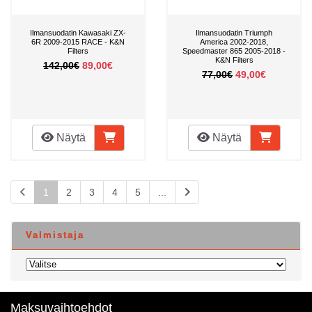
Ilmansuodatin Kawasaki ZX-
Ilmansuodatin Triumph
6R 2009-2015 RACE - K&N
America 2002-2018,
Filters
Speedmaster 865 2005-2018 -
K&N Filters
142,00€
89,00€
77,00€
49,00€
Näytä
Näytä
1
2
3
4
5
...
Valmistaja
Maksuvaihtoehdot