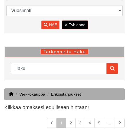
HAE
Tyhjennä
Tarkennettu Haku
Home
Verkkokauppa
Erikoistarjoukset
Klikkaa omaksesi edulliseen hintaan!
1
2
3
4
5
...