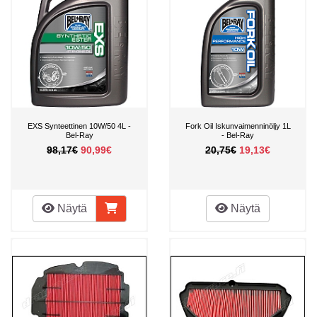
EXS Synteettinen 10W/50 4L -
Fork Oil Iskunvaimenninöljy 1L
Bel-Ray
- Bel-Ray
98,17€
90,99€
20,75€
19,13€
Näytä
Näytä