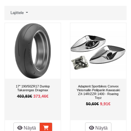
Lajittele
17" 190/50ZR17 Dunlop
Adapterit Sportbikes Convex
Takarengas Dragmax
Yleismallin Peilipariin Kawasaki
ZX-14R/ZZR 1400 - Roaring
403,83€
373,46€
Toyz
50,60€
9,91€
Näytä
Näytä