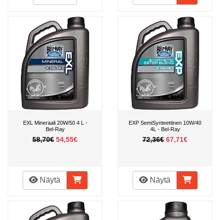
EXL Mineraali 20W/50 4 L -
EXP SemiSynteettinen 10W/40
Bel-Ray
4L - Bel-Ray
58,70€
54,55€
72,36€
67,71€
Näytä
Näytä