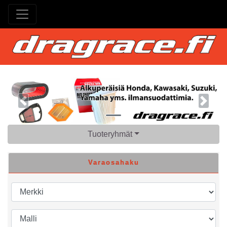
Previous
Next
Tuoteryhmät
Varaosahaku