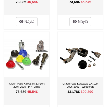
73,68€
45,54€
73,68€
45,54€
Näytä
Näytä
Crash Pads Kawasaki ZX-10R
Crash Pads Kawasaki ZX-10R
2004-2005 - PP Tuning
2006-2007 - Woodcraft
73,68€
45,54€
131,78€
100,20€