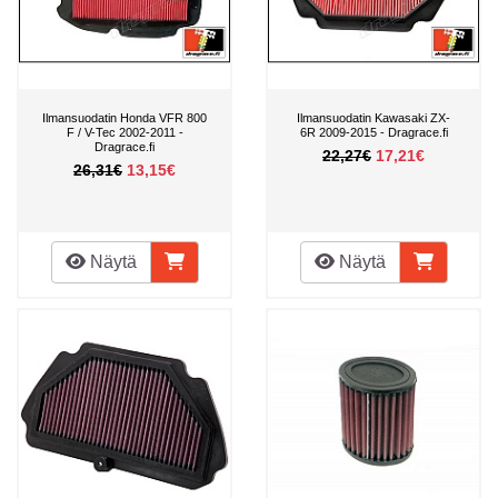
Ilmansuodatin Honda VFR 800
Ilmansuodatin Kawasaki ZX-
F / V-Tec 2002-2011 -
6R 2009-2015 - Dragrace.fi
Dragrace.fi
22,27€
17,21€
26,31€
13,15€
Näytä
Näytä