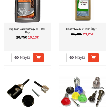
Big Twin vaihteistoöljy 1L - Bel-
Castrol A747 2-Tahti Öljy 1L
Ray
31,78€
29,25€
20,75€
19,13€
Näytä
Näytä