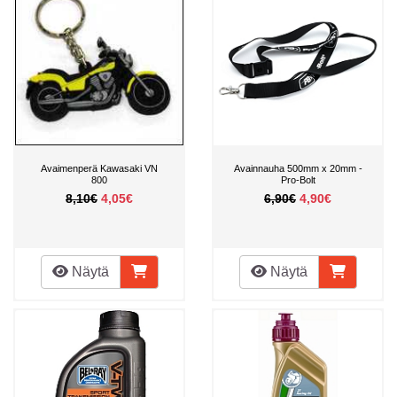
Avaimenperä Kawasaki VN
Avainnauha 500mm x 20mm -
800
Pro-Bolt
8,10€
4,05€
6,90€
4,90€
Näytä
Näytä