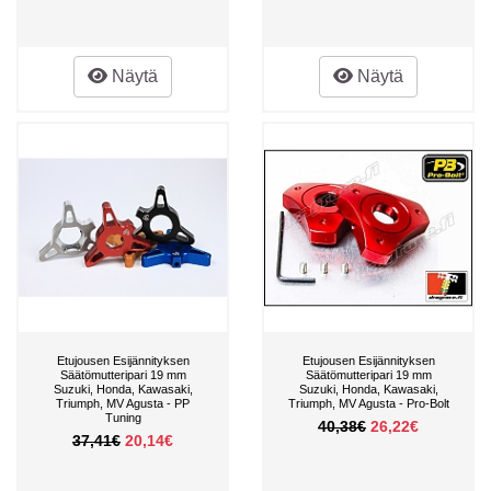
Näytä
Näytä
Etujousen Esijännityksen
Etujousen Esijännityksen
Säätömutteripari 19 mm
Säätömutteripari 19 mm
Suzuki, Honda, Kawasaki,
Suzuki, Honda, Kawasaki,
Triumph, MV Agusta - PP
Triumph, MV Agusta - Pro-Bolt
Tuning
40,38€
26,22€
37,41€
20,14€