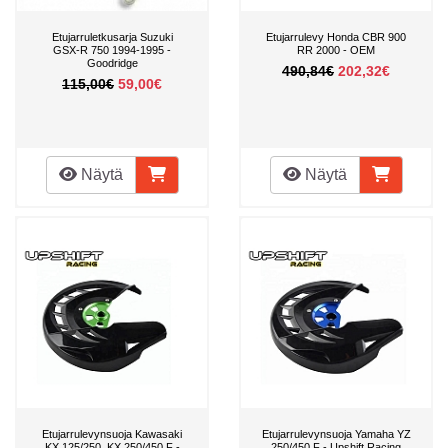
Etujarruletkusarja Suzuki
Etujarrulevy Honda CBR 900
GSX-R 750 1994-1995 -
RR 2000 - OEM
Goodridge
490,84€
202,32€
115,00€
59,00€
Näytä
Näytä
Etujarrulevynsuoja Kawasaki
Etujarrulevynsuoja Yamaha YZ
KX 125/250, KX 250/450 F -
250/450 F - Upshift Racing