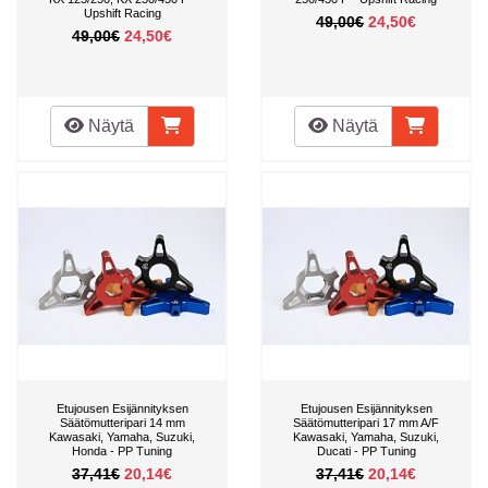
Upshift Racing
49,00€
24,50€
49,00€
24,50€
Näytä
Näytä
Etujousen Esijännityksen
Etujousen Esijännityksen
Säätömutteripari 14 mm
Säätömutteripari 17 mm A/F
Kawasaki, Yamaha, Suzuki,
Kawasaki, Yamaha, Suzuki,
Honda - PP Tuning
Ducati - PP Tuning
37,41€
20,14€
37,41€
20,14€