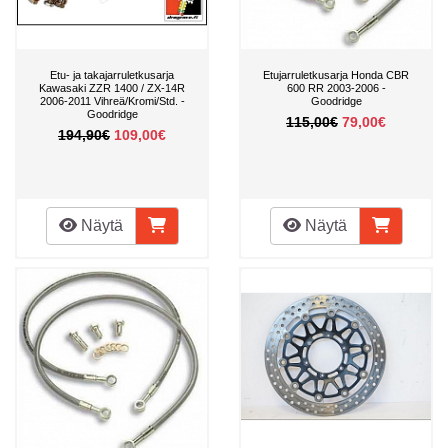
Etu- ja takajarruletkusarja
Etujarruletkusarja Honda CBR
Kawasaki ZZR 1400 / ZX-14R
600 RR 2003-2006 -
2006-2011 Vihreä/Kromi/Std. -
Goodridge
Goodridge
115,00€
79,00€
194,90€
109,00€
Näytä
Näytä