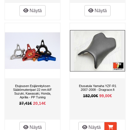
Näytä
Näytä
Etujousen Esijännityksen
Etusatula Yamaha YZF-R1
Säätömutteripari 22 mm A/F
2007-2008 - Dragrace.fi
Suzuki, Kawasaki, Honda,
182,00€
99,00€
Aprilia - PP Tuning
37,41€
20,14€
Näytä
Näytä