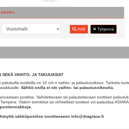
sahaku
HAE
Tyhjennä
 SEKÄ VAIHTO- JA TAKUUASIAT
 pakatuilla tuotteilla on 14 vrk:n vaihto- ja palautusoikeus. Tarkista tuo
asiakkaalle.
Sähkö-osilla ei ole vaihto- tai palautusoikeutta.
ainoastaan postitse. Vaihdettavaan tai palautettavaan tuotteen palautuks
0 Tampere. Väärin toimitetut tai virheelliset tuotteet voi palautta
postiennakkoja.
hteyttä sähköpostitse osoitteeseen info@dragrace.fi