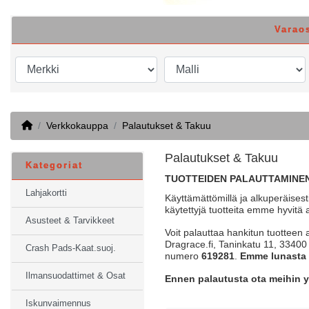
Varao
Home
Verkkokauppa
Palautukset & Takuu
Palautukset & Takuu
Kategoriat
TUOTTEIDEN PALAUTTAMINEN
Lahjakortti
Käyttämättömillä ja alkuperäisesti
käytettyjä tuotteita emme hyvitä 
Asusteet & Tarvikkeet
Voit palauttaa hankitun tuotteen 
Dragrace.fi, Taninkatu 11, 3340
Crash Pads-Kaat.suoj.
numero
619281
.
Emme lunasta 
Ilmansuodattimet & Osat
Ennen palautusta ota meihin y
Iskunvaimennus