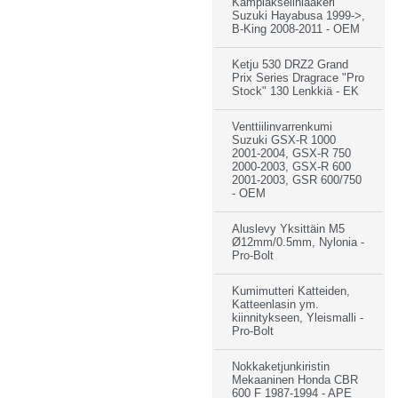
Kampiakselinlaakeri
Suzuki Hayabusa 1999->,
B-King 2008-2011 - OEM
Ketju 530 DRZ2 Grand
Prix Series Dragrace "Pro
Stock" 130 Lenkkiä - EK
Venttiilinvarrenkumi
Suzuki GSX-R 1000
2001-2004, GSX-R 750
2000-2003, GSX-R 600
2001-2003, GSR 600/750
- OEM
Aluslevy Yksittäin M5
Ø12mm/0.5mm, Nylonia -
Pro-Bolt
Kumimutteri Katteiden,
Katteenlasin ym.
kiinnitykseen, Yleismalli -
Pro-Bolt
Nokkaketjunkiristin
Mekaaninen Honda CBR
600 F 1987-1994 - APE