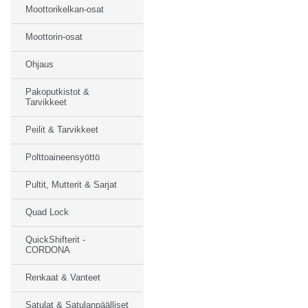
Moottorikelkan-osat
Moottorin-osat
Ohjaus
Pakoputkistot &
Tarvikkeet
Peilit & Tarvikkeet
Polttoaineensyöttö
Pultit, Mutterit & Sarjat
Quad Lock
QuickShifterit -
CORDONA
Renkaat & Vanteet
Satulat & Satulanpäälliset