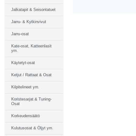
Jalkatapit & Seisontatuet
Jarru- & Kytkinvivut
Jarru-osat
Kate-osat, Katteenlasit
ym.
Käytetyt-osat
Ketjut / Rattaat & Osat
Kilpitelineet ym.
Koristesarjat & Tuning-
Osat
Korkeudensäätö
Kulutusosat & Öljyt ym.