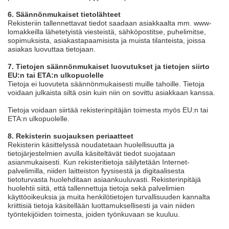
6. Säännönmukaiset tietolähteet
Rekisteriin tallennettavat tiedot saadaan asiakkaalta mm. www-
lomakkeilla lähetetyistä viesteistä, sähköpostitse, puhelimitse,
sopimuksista, asiakastapaamisista ja muista tilanteista, joissa
asiakas luovuttaa tietojaan.
7. Tietojen säännönmukaiset luovutukset ja tietojen siirto
EU:n tai ETA:n ulkopuolelle
Tietoja ei luovuteta säännönmukaisesti muille tahoille. Tietoja
voidaan julkaista siltä osin kuin niin on sovittu asiakkaan kanssa.
Tietoja voidaan siirtää rekisterinpitäjän toimesta myös EU:n tai
ETA:n ulkopuolelle.
8. Rekisterin suojauksen periaatteet
Rekisterin käsittelyssä noudatetaan huolellisuutta ja
tietojärjestelmien avulla käsiteltävät tiedot suojataan
asianmukaisesti. Kun rekisteritietoja säilytetään Internet-
palvelimilla, niiden laitteiston fyysisestä ja digitaalisesta
tietoturvasta huolehditaan asiaankuuluvasti. Rekisterinpitäjä
huolehtii siitä, että tallennettuja tietoja sekä palvelimien
käyttöoikeuksia ja muita henkilötietojen turvallisuuden kannalta
kriittisiä tietoja käsitellään luottamuksellisesti ja vain niiden
työntekijöiden toimesta, joiden työnkuvaan se kuuluu.