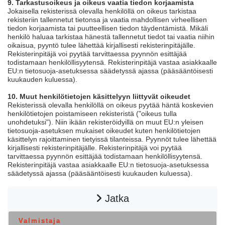
9. Tarkastusoikeus ja oikeus vaatia tiedon korjaamista
Jokaisella rekisterissä olevalla henkilöllä on oikeus tarkistaa
rekisteriin tallennetut tietonsa ja vaatia mahdollisen virheellisen
tiedon korjaamista tai puutteellisen tiedon täydentämistä. Mikäli
henkilö haluaa tarkistaa hänestä tallennetut tiedot tai vaatia niihin
oikaisua, pyyntö tulee lähettää kirjallisesti rekisterinpitäjälle.
Rekisterinpitäjä voi pyytää tarvittaessa pyynnön esittäjää
todistamaan henkilöllisyytensä. Rekisterinpitäjä vastaa asiakkaalle
EU:n tietosuoja-asetuksessa säädetyssä ajassa (pääsääntöisesti
kuukauden kuluessa).
10. Muut henkilötietojen käsittelyyn liittyvät oikeudet
Rekisterissä olevalla henkilöllä on oikeus pyytää häntä koskevien
henkilötietojen poistamiseen rekisteristä ("oikeus tulla
unohdetuksi"). Niin ikään rekisteröidyillä on muut EU:n yleisen
tietosuoja-asetuksen mukaiset oikeudet kuten henkilötietojen
käsittelyn rajoittaminen tietyissä tilanteissa. Pyynnöt tulee lähettää
kirjallisesti rekisterinpitäjälle. Rekisterinpitäjä voi pyytää
tarvittaessa pyynnön esittäjää todistamaan henkilöllisyytensä.
Rekisterinpitäjä vastaa asiakkaalle EU:n tietosuoja-asetuksessa
säädetyssä ajassa (pääsääntöisesti kuukauden kuluessa).
Jatka
Valmistaja