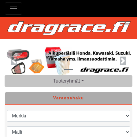
Previous
Next
Tuoteryhmät
Varaosahaku