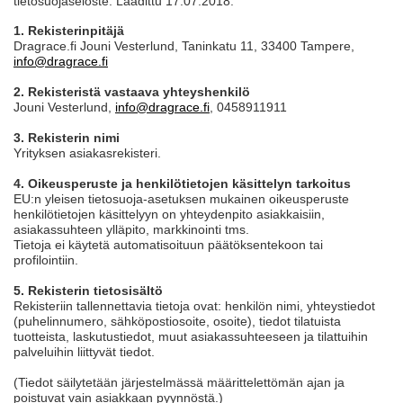
tietosuojaseloste. Laadittu 17.07.2018.
1. Rekisterinpitäjä
Dragrace.fi Jouni Vesterlund, Taninkatu 11, 33400 Tampere,
info@dragrace.fi
2. Rekisteristä vastaava yhteyshenkilö
Jouni Vesterlund,
info@dragrace.fi
, 0458911911
3. Rekisterin nimi
Yrityksen asiakasrekisteri.
4. Oikeusperuste ja henkilötietojen käsittelyn tarkoitus
EU:n yleisen tietosuoja-asetuksen mukainen oikeusperuste
henkilötietojen käsittelyyn on yhteydenpito asiakkaisiin,
asiakassuhteen ylläpito, markkinointi tms.
Tietoja ei käytetä automatisoituun päätöksentekoon tai
profilointiin.
5. Rekisterin tietosisältö
Rekisteriin tallennettavia tietoja ovat: henkilön nimi, yhteystiedot
(puhelinnumero, sähköpostiosoite, osoite), tiedot tilatuista
tuotteista, laskutustiedot, muut asiakassuhteeseen ja tilattuihin
palveluihin liittyvät tiedot.
(Tiedot säilytetään järjestelmässä määrittelettömän ajan ja
poistuvat vain asiakkaan pyynnöstä.)