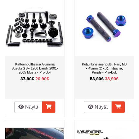
Katteenpulttisarja Alumiinia
Ketjunkiristimenpultit, Pari, M8
Suzuki GSF 1200 Bandit 2001-
x 45mm (2 kpl), Titaania,
2005 Musta - Pro Bolt
Purple - Pro-Bolt
37,90€
26,90€
53,90€
38,90€
Näytä
Näytä