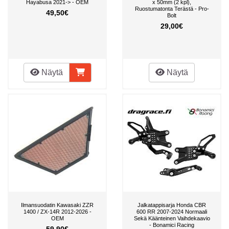
Hayabusa 2021-> - OEM
x 50mm (2 kpl),
Ruostumatonta Terästä - Pro-
49,50€
Bolt
29,00€
Näytä
Näytä
Ilmansuodatin Kawasaki ZZR
Jalkatappisarja Honda CBR
1400 / ZX-14R 2012-2026 -
600 RR 2007-2024 Normaali
OEM
Sekä Käänteinen Vaihdekaavio
- Bonamici Racing
59,90€