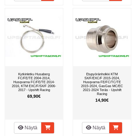
Kytkinletku Husaberg
Etupyöränholkki KTM
FC/FE/TE 2004-2014,
SX/F/EXC/F 2015-2024,
Husqvarna FC/FE/TE 2014-
Husqvarna FE/FC/TC/TE
2016, KTM EXC/F/SX/F 2006-
2015-2024, GasGas MC/EC
2017 - Upshift Racing
2021-2024 Teräs - Upshift
Racing
69,90€
14,90€
Näytä
Näytä