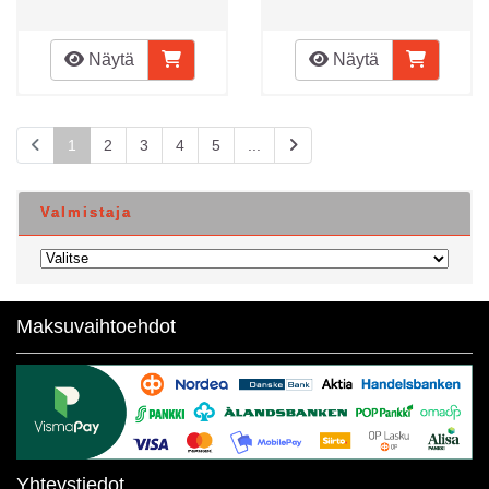
Näytä
Näytä
1
2
3
4
5
...
Valmistaja
Maksuvaihtoehdot
Yhteystiedot