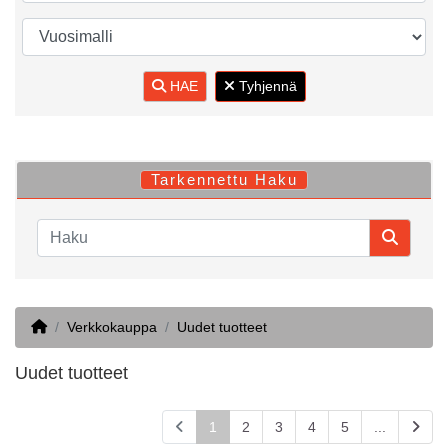
HAE
Tyhjennä
Tarkennettu Haku
Home
Verkkokauppa
Uudet tuotteet
Uudet tuotteet
1
2
3
4
5
...