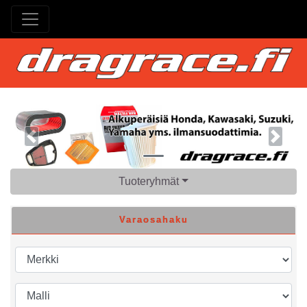
Previous
Next
Tuoteryhmät
Varaosahaku