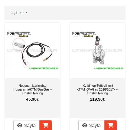
Lajittele
Nopeusmittarinjohto
Kytkimen Työsylinteri
Husqvarna/KTM/GasGas -
KTM/HQV/Gas 2016/2017-> -
Upshift Racing
Upshift Racing
45,90€
119,90€
Näytä
Näytä