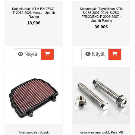
Ketjunlaahain KTM EXC/EXC-
Ketjunohjain Täydellinen KTM
F 2012-2023 Musta - Upshift
SX 85 2007-2014, SX/SX-
Racing
F/EXC/EXC-F 2006-2007 -
Upshift Racing
18,90€
39,90€
Näytä
Näytä
Ilmansuodatin Suzuki
Ketjunkiristimenpultit, Pari, M8