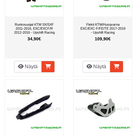
Runkosuojat KTM SX/SXF
Flekti KTM/Husqvarna
2011-2016, EXC/EXCF/R
EXC/EXC-F/FE/TE 2017-2019
2012-2016 - Upshift Racing
- Upshift Racing
34,90€
109,90€
Näytä
Näytä