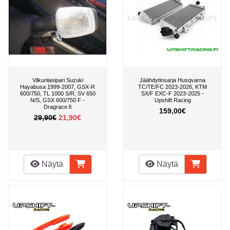
Vilkunlasipari Suzuki
Jäähdytinsarja Husqvarna
Hayabusa 1999-2007, GSX-R
TC/TE/FC 2023-2026, KTM
600/750, TL 1000 S/R, SV 650
SX/F EXC-F 2023-2025 -
N/S, GSX 600/750 F -
Upshift Racing
Dragrace.fi
159,00€
29,90€
21,90€
Näytä
Näytä