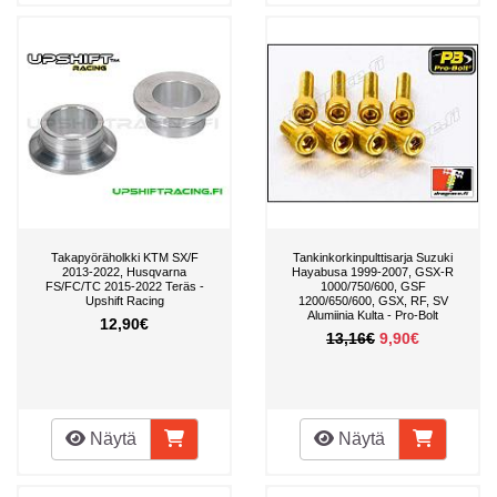
Takapyöräholkki KTM SX/F
Tankinkorkinpulttisarja Suzuki
2013-2022, Husqvarna
Hayabusa 1999-2007, GSX-R
FS/FC/TC 2015-2022 Teräs -
1000/750/600, GSF
Upshift Racing
1200/650/600, GSX, RF, SV
Alumiinia Kulta - Pro-Bolt
12,90€
13,16€
9,90€
Näytä
Näytä