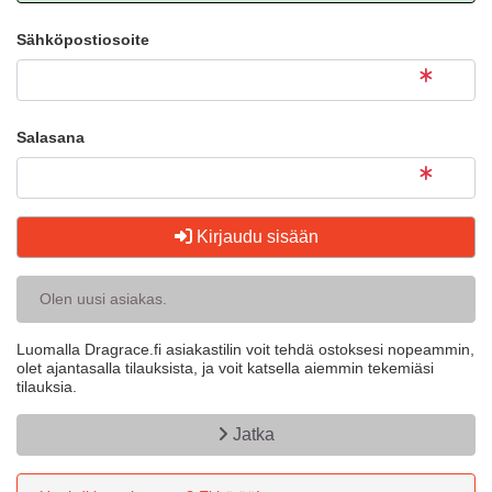
Sähköpostiosoite
Salasana
Kirjaudu sisään
Olen uusi asiakas.
Luomalla Dragrace.fi asiakastilin voit tehdä ostoksesi nopeammin,
olet ajantasalla tilauksista, ja voit katsella aiemmin tekemiäsi
tilauksia.
Jatka