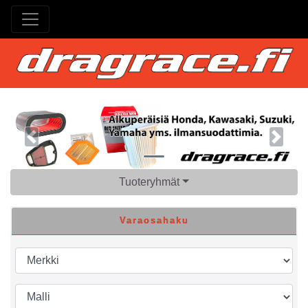
Previous
Next
Tuoteryhmät
Varaosahaku