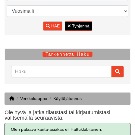
HAE
Tyhjennä
Tarkennettu Haku
Home
Verkkokauppa
Käyttäjätunnus
Ole hyvä ja jatka tilaustasi tai kirjautumistasi
valitsemalla seuraavista:
Olen palaava kanta-asiakas eli Hattuklubilainen.