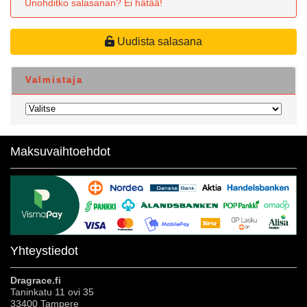
Unohditko salasanan? Ei hätää!
Uudista salasana
Valmistaja
Maksuvaihtoehdot
Yhteystiedot
Dragrace.fi
Taninkatu 11 ovi 35
33400 Tampere