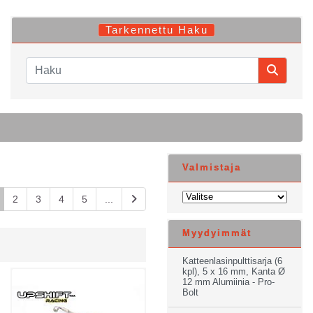
Tarkennettu Haku
Valmistaja
2
3
4
5
...
Myydyimmät
Katteenlasinpulttisarja (6
kpl), 5 x 16 mm, Kanta Ø
12 mm Alumiinia - Pro-
Bolt