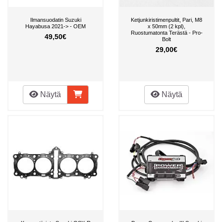
Ilmansuodatin Suzuki
Ketjunkiristimenpultit, Pari, M8
Hayabusa 2021-> - OEM
x 50mm (2 kpl),
Ruostumatonta Terästä - Pro-
49,50€
Bolt
29,00€
Näytä
Näytä