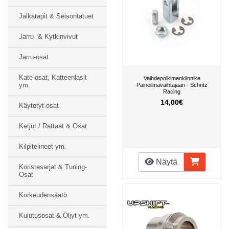
Jalkatapit & Seisontatuet
Jarru- & Kytkinvivut
Jarru-osat
Kate-osat, Katteenlasit
Vaihdepolkimenkiinnike
ym.
Paineilmavaihtajaan - Schntz
Racing
14,00€
Käytetyt-osat
Ketjut / Rattaat & Osat
Kilpitelineet ym.
Näytä
Koristesarjat & Tuning-
Osat
Korkeudensäätö
Kulutusosat & Öljyt ym.