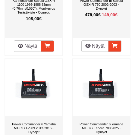
Kannentiiviste Suzuki GSX-R
Power Commander III Suzuki
1100 1986-1988 83mm
GSX-R 750 2002-2003 -
(0.76mm/0.030"), Monikerros
Dynojet
Terästiiviste - Cometic
479,00€
149,00€
108,00€
Näytä
Näytä
Power Commander 6 Yamaha
Power Commander 6 Yamaha
MT-09 / FZ-09 2013-2016 -
MT-07 / Tenere 700 2025 -
Dynojet
Dynojet