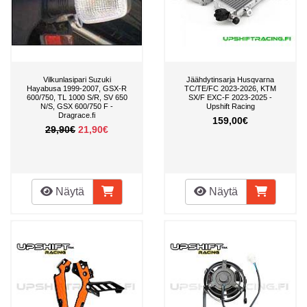
Vilkunlasipari Suzuki
Jäähdytinsarja Husqvarna
Hayabusa 1999-2007, GSX-R
TC/TE/FC 2023-2026, KTM
600/750, TL 1000 S/R, SV 650
SX/F EXC-F 2023-2025 -
N/S, GSX 600/750 F -
Upshift Racing
Dragrace.fi
159,00€
29,90€
21,90€
Näytä
Näytä