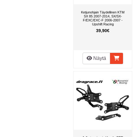
Ketjunohjain Täydellinen KTM
SX 85 2007-2014, SX/SX-
F/EXC/EXC-F 2006-2007 -
Upshift Racing
39,90€
Näytä