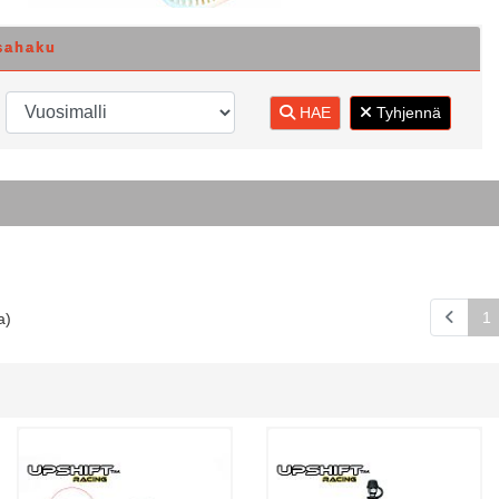
sahaku
HAE
Tyhjennä
1
a)