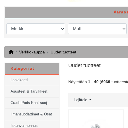
Varao
Home
Verkkokauppa
Uudet tuotteet
Uudet tuotteet
Kategoriat
Lahjakortti
Näytetään
1
-
40
(
6069
tuotteest
Asusteet & Tarvikkeet
Lajittele
Crash Pads-Kaat.suoj.
Ilmansuodattimet & Osat
Iskunvaimennus