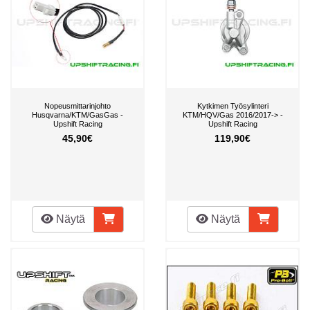
Nopeusmittarinjohto
Kytkimen Työsylinteri
Husqvarna/KTM/GasGas -
KTM/HQV/Gas 2016/2017-> -
Upshift Racing
Upshift Racing
45,90€
119,90€
Näytä
Näytä