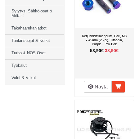
Sytytys, Sähkö-osat &
Mittarit
Takahaarukanjatkot
Ketjunkiristimenpultit, Pari, M8
x 45mm (2 kpl), Titaania,
Tankinsuojat & Korkit
Purple - Pro-Bolt
53,90€
38,90€
Turbo & NOS Osat
Työkalut
Valot & Vilkut
Näytä