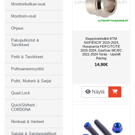
Moottorikelkan-osat
Moottorin-osat
Ohjaus
Etupyöränholkki KTM
Pakoputkistot &
SX/F/EXC/F 2015-2024,
Tarvikkeet
Husqvarna FE/FC/TC/TE
2015-2024, GasGas MC/EC
2021-2024 Teräs - Upshift
Peilit & Tarvikkeet
Racing
14,90€
Polttoaineensyöttö
Pultit, Mutterit & Sarjat
Näytä
Quad Lock
QuickShifterit -
CORDONA
Renkaat & Vanteet
Satulat & Satulanpäälliset