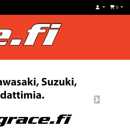
0
Next