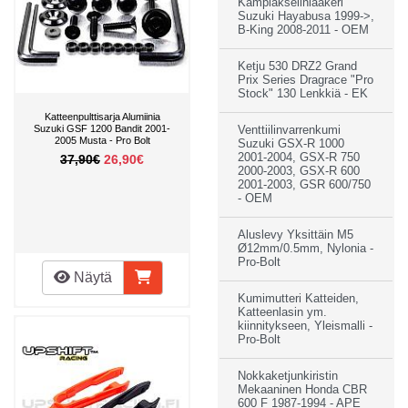
Kampiakselinlaakeri
Suzuki Hayabusa 1999->,
B-King 2008-2011 - OEM
Ketju 530 DRZ2 Grand
Prix Series Dragrace "Pro
Stock" 130 Lenkkiä - EK
Katteenpulttisarja Alumiinia
Suzuki GSF 1200 Bandit 2001-
Venttiilinvarrenkumi
2005 Musta - Pro Bolt
Suzuki GSX-R 1000
2001-2004, GSX-R 750
37,90€
26,90€
2000-2003, GSX-R 600
2001-2003, GSR 600/750
- OEM
Aluslevy Yksittäin M5
Ø12mm/0.5mm, Nylonia -
Pro-Bolt
Näytä
Kumimutteri Katteiden,
Katteenlasin ym.
kiinnitykseen, Yleismalli -
Pro-Bolt
Nokkaketjunkiristin
Mekaaninen Honda CBR
600 F 1987-1994 - APE