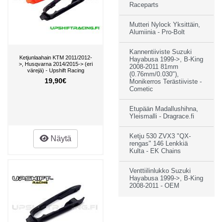
Raceparts
Mutteri Nylock Yksittäin,
Alumiinia - Pro-Bolt
Kannentiiviste Suzuki
Ketjunlaahain KTM 2011/2012-
Hayabusa 1999->, B-King
>, Husqvarna 2014/2015-> (eri
2008-2011 81mm
värejä) - Upshift Racing
(0.76mm/0.030"),
19,90€
Monikerros Terästiiviste -
Cometic
Etupään Madallushihna,
Yleismalli - Dragrace.fi
Ketju 530 ZVX3 "QX-
Näytä
rengas" 146 Lenkkiä
Kulta - EK Chains
Venttiilinlukko Suzuki
Hayabusa 1999->, B-King
2008-2011 - OEM