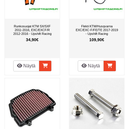
Runkosuojat KTM SX/SXF
Flekti KTM/Husqvarna
2011-2016, EXC/EXCF/R
EXC/EXC-F/FE/TE 2017-2019
2012-2016 - Upshift Racing
- Upshift Racing
34,90€
109,90€
Näytä
Näytä