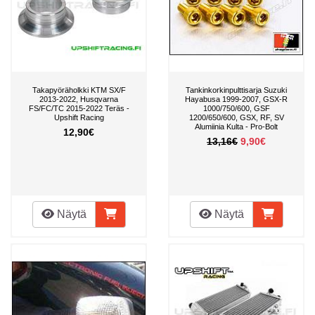
Takapyöräholkki KTM SX/F
Tankinkorkinpulttisarja Suzuki
2013-2022, Husqvarna
Hayabusa 1999-2007, GSX-R
FS/FC/TC 2015-2022 Teräs -
1000/750/600, GSF
Upshift Racing
1200/650/600, GSX, RF, SV
Alumiinia Kulta - Pro-Bolt
12,90€
13,16€
9,90€
Näytä
Näytä