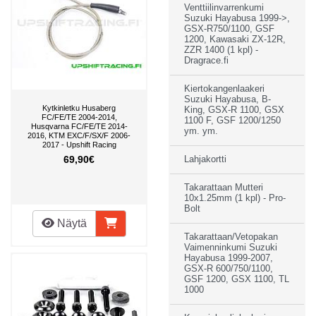
Venttiilinvarrenkumi
Suzuki Hayabusa 1999->,
GSX-R750/1100, GSF
1200, Kawasaki ZX-12R,
ZZR 1400 (1 kpl) -
Dragrace.fi
Kiertokangenlaakeri
Suzuki Hayabusa, B-
Kytkinletku Husaberg
King, GSX-R 1100, GSX
FC/FE/TE 2004-2014,
1100 F, GSF 1200/1250
Husqvarna FC/FE/TE 2014-
ym. ym.
2016, KTM EXC/F/SX/F 2006-
2017 - Upshift Racing
69,90€
Lahjakortti
Takarattaan Mutteri
10x1.25mm (1 kpl) - Pro-
Bolt
Näytä
Takarattaan/Vetopakan
Vaimenninkumi Suzuki
Hayabusa 1999-2007,
GSX-R 600/750/1100,
GSF 1200, GSX 1100, TL
1000