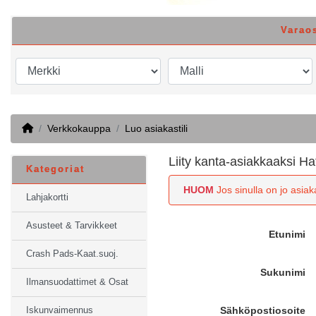
Varao
Home
Verkkokauppa
Luo asiakastili
Liity kanta-asiakkaaksi Ha
Kategoriat
HUOM
Jos sinulla on jo asiaka
Lahjakortti
Asusteet & Tarvikkeet
Etunimi
Crash Pads-Kaat.suoj.
Sukunimi
Ilmansuodattimet & Osat
Sähköpostiosoite
Iskunvaimennus