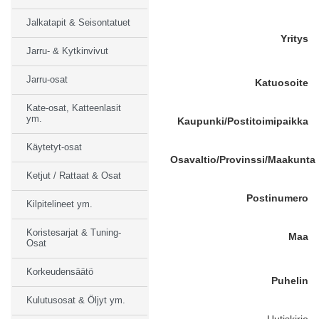
Jalkatapit & Seisontatuet
Yritys
Jarru- & Kytkinvivut
Jarru-osat
Katuosoite
Kate-osat, Katteenlasit
ym.
Kaupunki/Postitoimipaikka
Käytetyt-osat
Osavaltio/Provinssi/Maakunta
Ketjut / Rattaat & Osat
Postinumero
Kilpitelineet ym.
Koristesarjat & Tuning-
Maa
Osat
Korkeudensäätö
Puhelin
Kulutusosat & Öljyt ym.
Uutiskirje