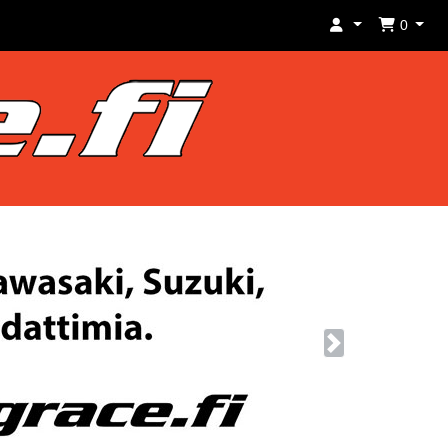
0
Next