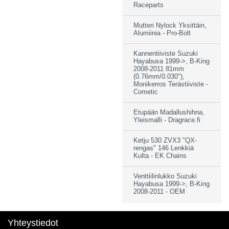
Raceparts
Mutteri Nylock Yksittäin,
Alumiinia - Pro-Bolt
Kannentiiviste Suzuki
Hayabusa 1999->, B-King
2008-2011 81mm
(0.76mm/0.030"),
Monikerros Terästiiviste -
Cometic
Etupään Madallushihna,
Yleismalli - Dragrace.fi
Ketju 530 ZVX3 "QX-
rengas" 146 Lenkkiä
Kulta - EK Chains
Venttiilinlukko Suzuki
Hayabusa 1999->, B-King
2008-2011 - OEM
Yhteystiedot