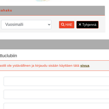
sahaku
HAE
Tyhjennä
ttuclubiin
stili ole ystävällinen ja kirjaudu sisään käyttäen tätä
sivua
.