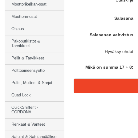
Moottorikelkan-osat
Moottorin-osat
Salasana
Ohjaus
Salasanan vahvistus
Pakoputkistot &
Tarvikkeet
Hyväksy ehdot
Peilit & Tarvikkeet
Mikä on summa 17 + 8:
Polttoaineensyöttö
Pultit, Mutterit & Sarjat
Quad Lock
QuickShifterit -
CORDONA
Renkaat & Vanteet
Satulat & Satulanpäälliset