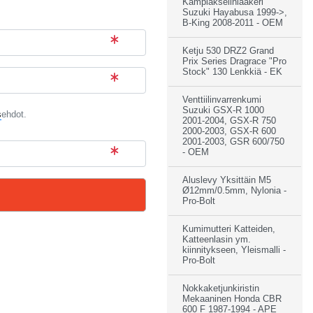
Kampiakselinlaakeri
Suzuki Hayabusa 1999->,
B-King 2008-2011 - OEM
Ketju 530 DRZ2 Grand
Prix Series Dragrace "Pro
Stock" 130 Lenkkiä - EK
Venttiilinvarrenkumi
Suzuki GSX-R 1000
s
ehdot.
2001-2004, GSX-R 750
2000-2003, GSX-R 600
2001-2003, GSR 600/750
- OEM
Aluslevy Yksittäin M5
Ø12mm/0.5mm, Nylonia -
Pro-Bolt
Kumimutteri Katteiden,
Katteenlasin ym.
kiinnitykseen, Yleismalli -
Pro-Bolt
Nokkaketjunkiristin
Mekaaninen Honda CBR
600 F 1987-1994 - APE