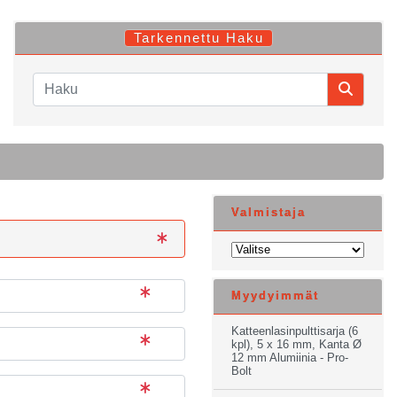
Tarkennettu Haku
Valmistaja
Myydyimmät
Katteenlasinpulttisarja (6
kpl), 5 x 16 mm, Kanta Ø
12 mm Alumiinia - Pro-
Bolt