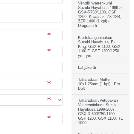
Venttiilinvarrenkumi
Suzuki Hayabusa 1999->,
GSX-R750/1100, GSF
1200, Kawasaki ZX-12R,
ZZR 1400 (1 kpl) -
Dragrace.fi
Kiertokangenlaakeri
Suzuki Hayabusa, B-
King, GSX-R 1100, GSX
1100 F, GSF 1200/1250
ym. ym.
Lahjakortti
Takarattaan Mutteri
10x1.25mm (1 kpl) - Pro-
Bolt
Takarattaan/Vetopakan
Vaimenninkumi Suzuki
Hayabusa 1999-2007,
GSX-R 600/750/1100,
GSF 1200, GSX 1100, TL
1000