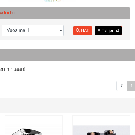
sahaku
HAE
Tyhjennä
en hintaan!
1
)