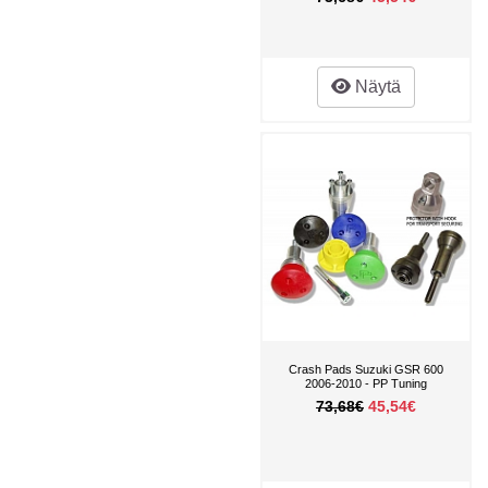
Näytä
Crash Pads Suzuki GSR 600
2006-2010 - PP Tuning
73,68€
45,54€