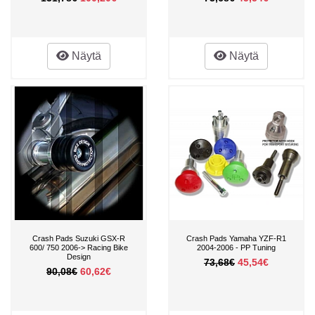
Näytä
Näytä
Crash Pads Suzuki GSX-R
Crash Pads Yamaha YZF-R1
600/ 750 2006-> Racing Bike
2004-2006 - PP Tuning
Design
73,68€
45,54€
90,08€
60,62€