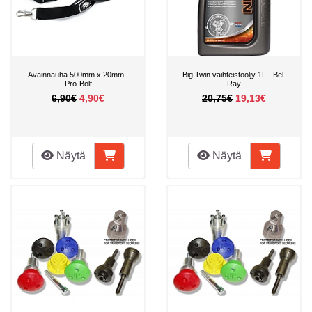
Avainnauha 500mm x 20mm -
Big Twin vaihteistoöljy 1L - Bel-
Pro-Bolt
Ray
6,90€
4,90€
20,75€
19,13€
Näytä
Näytä