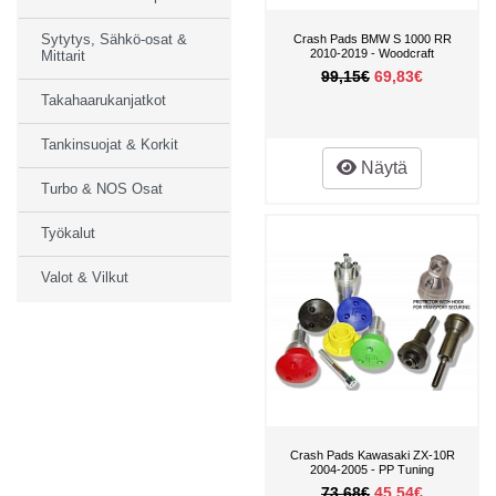
Sytytys, Sähkö-osat &
Crash Pads BMW S 1000 RR
2010-2019 - Woodcraft
Mittarit
99,15€
69,83€
Takahaarukanjatkot
Tankinsuojat & Korkit
Näytä
Turbo & NOS Osat
Työkalut
Valot & Vilkut
Crash Pads Kawasaki ZX-10R
2004-2005 - PP Tuning
73,68€
45,54€