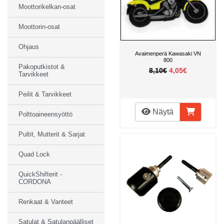
Moottorikelkan-osat
Moottorin-osat
Ohjaus
Avaimenperä Kawasaki VN
800
Pakoputkistot &
8,10€
4,05€
Tarvikkeet
Peilit & Tarvikkeet
Näytä
Polttoaineensyöttö
Pultit, Mutterit & Sarjat
Quad Lock
QuickShifterit -
CORDONA
Renkaat & Vanteet
Satulat & Satulanpäälliset