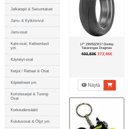
Jalkatapit & Seisontatuet
Jarru- & Kytkinvivut
Jarru-osat
Kate-osat, Katteenlasit
17" 190/50ZR17 Dunlop
ym.
Takarengas Dragmax
403,83€
373,46€
Käytetyt-osat
Ketjut / Rattaat & Osat
Kilpitelineet ym.
Näytä
Koristesarjat & Tuning-
Osat
Korkeudensäätö
Kulutusosat & Öljyt ym.