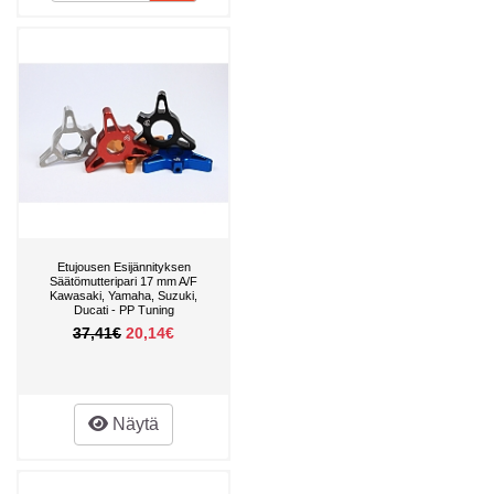
Etujousen Esijännityksen
Säätömutteripari 17 mm A/F
Kawasaki, Yamaha, Suzuki,
Ducati - PP Tuning
37,41€
20,14€
Näytä