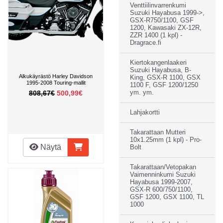
Venttiilinvarrenkumi
Suzuki Hayabusa 1999->,
GSX-R750/1100, GSF
1200, Kawasaki ZX-12R,
ZZR 1400 (1 kpl) -
Dragrace.fi
Kiertokangenlaakeri
Suzuki Hayabusa, B-
Alkukäyrästö Harley Davidson
King, GSX-R 1100, GSX
1995-2008 Touring-mallit
1100 F, GSF 1200/1250
808,67€
500,99€
ym. ym.
Lahjakortti
Takarattaan Mutteri
10x1.25mm (1 kpl) - Pro-
Näytä
Bolt
Takarattaan/Vetopakan
Vaimenninkumi Suzuki
Hayabusa 1999-2007,
GSX-R 600/750/1100,
GSF 1200, GSX 1100, TL
1000