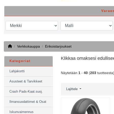
Varao
Home
Verkkokauppa
Erikoistarjoukset
Klikkaa omaksesi edullise
Kategoriat
Lahjakortti
Näytetään
1
-
40
(
203
tuotteesta
Asusteet & Tarvikkeet
Lajittele
Crash Pads-Kaat.suoj.
Ilmansuodattimet & Osat
Iskunvaimennus