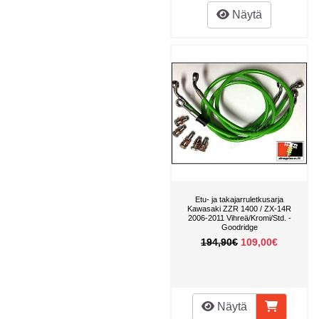
Näytä
Etu- ja takajarruletkusarja
Kawasaki ZZR 1400 / ZX-14R
2006-2011 Vihreä/Kromi/Std. -
Goodridge
194,90€
109,00€
Näytä