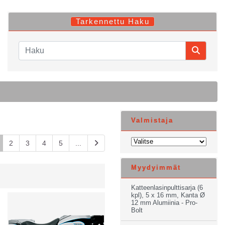
Tarkennettu Haku
Valmistaja
2
3
4
5
...
Myydyimmät
Katteenlasinpulttisarja (6
kpl), 5 x 16 mm, Kanta Ø
12 mm Alumiinia - Pro-
Bolt