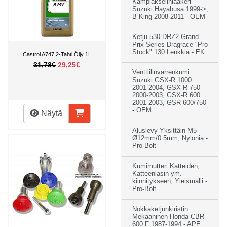
Kampiakselinlaakeri
Suzuki Hayabusa 1999->,
B-King 2008-2011 - OEM
Ketju 530 DRZ2 Grand
Prix Series Dragrace "Pro
Stock" 130 Lenkkiä - EK
Castrol A747 2-Tahti Öljy 1L
31,78€
29,25€
Venttiilinvarrenkumi
Suzuki GSX-R 1000
2001-2004, GSX-R 750
2000-2003, GSX-R 600
2001-2003, GSR 600/750
- OEM
Näytä
Aluslevy Yksittäin M5
Ø12mm/0.5mm, Nylonia -
Pro-Bolt
Kumimutteri Katteiden,
Katteenlasin ym.
kiinnitykseen, Yleismalli -
Pro-Bolt
Nokkaketjunkiristin
Mekaaninen Honda CBR
600 F 1987-1994 - APE