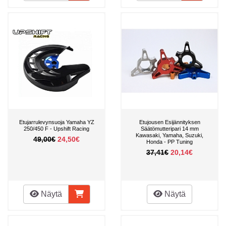
Etujarrulevynsuoja Yamaha YZ
Etujousen Esijännityksen
250/450 F - Upshift Racing
Säätömutteripari 14 mm
Kawasaki, Yamaha, Suzuki,
49,00€
24,50€
Honda - PP Tuning
37,41€
20,14€
Näytä
Näytä