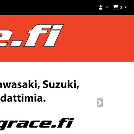
0
Next