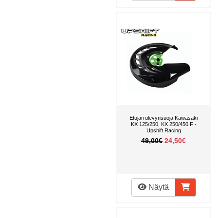
Etujarrulevynsuoja Kawasaki
KX 125/250, KX 250/450 F -
Upshift Racing
49,00€
24,50€
Näytä