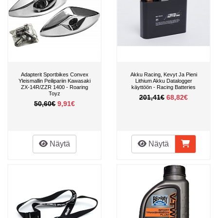
Adapterit Sportbikes Convex
Akku Racing, Kevyt Ja Pieni
Yleismallin Peilipariin Kawasaki
Lithium Akku Datalogger
ZX-14R/ZZR 1400 - Roaring
käyttöön - Racing Batteries
Toyz
201,41€
68,82€
50,60€
9,91€
Näytä
Näytä