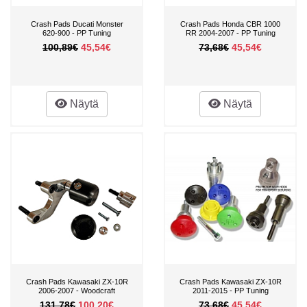
Crash Pads Ducati Monster
Crash Pads Honda CBR 1000
620-900 - PP Tuning
RR 2004-2007 - PP Tuning
100,89€
45,54€
73,68€
45,54€
Näytä
Näytä
Crash Pads Kawasaki ZX-10R
Crash Pads Kawasaki ZX-10R
2006-2007 - Woodcraft
2011-2015 - PP Tuning
131,78€
100,20€
73,68€
45,54€