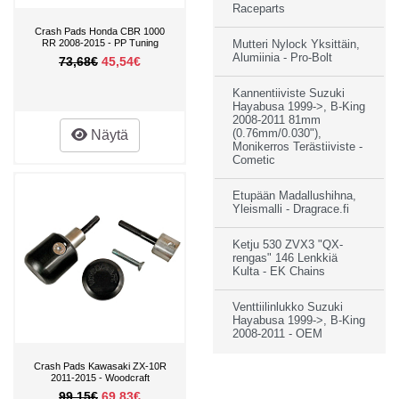
Raceparts
Crash Pads Honda CBR 1000
RR 2008-2015 - PP Tuning
Mutteri Nylock Yksittäin,
Alumiinia - Pro-Bolt
73,68€
45,54€
Kannentiiviste Suzuki
Hayabusa 1999->, B-King
2008-2011 81mm
Näytä
(0.76mm/0.030"),
Monikerros Terästiiviste -
Cometic
Etupään Madallushihna,
Yleismalli - Dragrace.fi
Ketju 530 ZVX3 "QX-
rengas" 146 Lenkkiä
Kulta - EK Chains
Venttiilinlukko Suzuki
Hayabusa 1999->, B-King
2008-2011 - OEM
Crash Pads Kawasaki ZX-10R
2011-2015 - Woodcraft
99,15€
69,83€