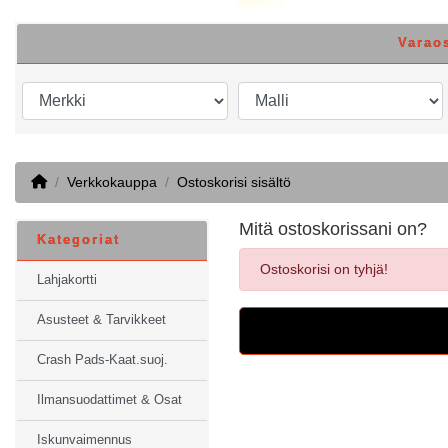
Varao
Home
Verkkokauppa
Ostoskorisi sisältö
Mitä ostoskorissani on?
Kategoriat
Ostoskorisi on tyhjä!
Lahjakortti
Asusteet & Tarvikkeet
Crash Pads-Kaat.suoj.
Ilmansuodattimet & Osat
Iskunvaimennus