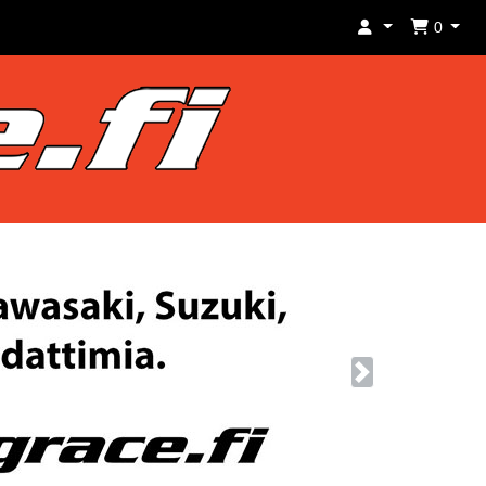
0
Next