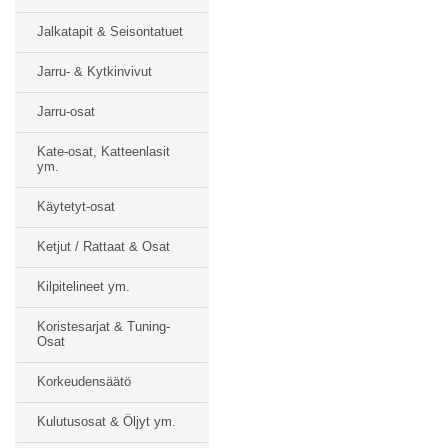
Jalkatapit & Seisontatuet
Jarru- & Kytkinvivut
Jarru-osat
Kate-osat, Katteenlasit
ym.
Käytetyt-osat
Ketjut / Rattaat & Osat
Kilpitelineet ym.
Koristesarjat & Tuning-
Osat
Korkeudensäätö
Kulutusosat & Öljyt ym.