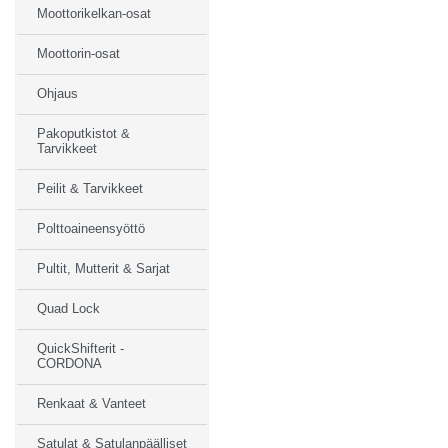
Moottorikelkan-osat
Moottorin-osat
Ohjaus
Pakoputkistot &
Tarvikkeet
Peilit & Tarvikkeet
Polttoaineensyöttö
Pultit, Mutterit & Sarjat
Quad Lock
QuickShifterit -
CORDONA
Renkaat & Vanteet
Satulat & Satulanpäälliset