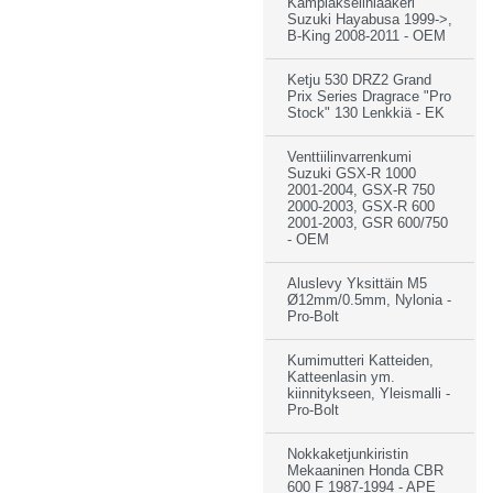
Kampiakselinlaakeri
Suzuki Hayabusa 1999->,
B-King 2008-2011 - OEM
Ketju 530 DRZ2 Grand
Prix Series Dragrace "Pro
Stock" 130 Lenkkiä - EK
Venttiilinvarrenkumi
Suzuki GSX-R 1000
2001-2004, GSX-R 750
2000-2003, GSX-R 600
2001-2003, GSR 600/750
- OEM
Aluslevy Yksittäin M5
Ø12mm/0.5mm, Nylonia -
Pro-Bolt
Kumimutteri Katteiden,
Katteenlasin ym.
kiinnitykseen, Yleismalli -
Pro-Bolt
Nokkaketjunkiristin
Mekaaninen Honda CBR
600 F 1987-1994 - APE