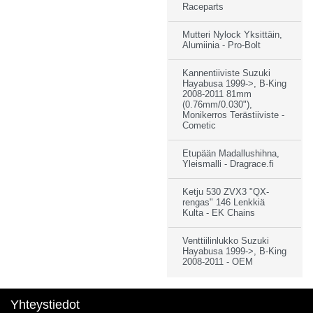
Raceparts
Mutteri Nylock Yksittäin,
Alumiinia - Pro-Bolt
Kannentiiviste Suzuki
Hayabusa 1999->, B-King
2008-2011 81mm
(0.76mm/0.030"),
Monikerros Terästiiviste -
Cometic
Etupään Madallushihna,
Yleismalli - Dragrace.fi
Ketju 530 ZVX3 "QX-
rengas" 146 Lenkkiä
Kulta - EK Chains
Venttiilinlukko Suzuki
Hayabusa 1999->, B-King
2008-2011 - OEM
Yhteystiedot