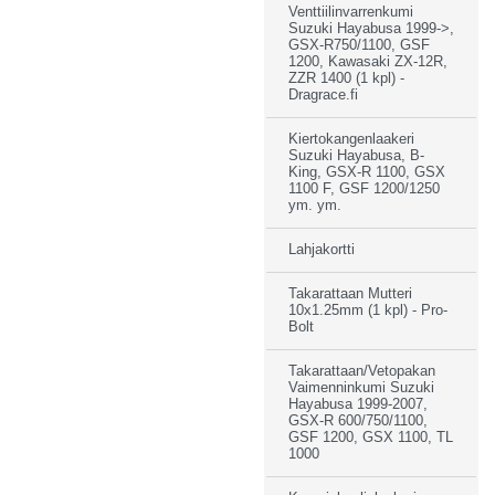
Venttiilinvarrenkumi
Suzuki Hayabusa 1999->,
GSX-R750/1100, GSF
1200, Kawasaki ZX-12R,
ZZR 1400 (1 kpl) -
Dragrace.fi
Kiertokangenlaakeri
Suzuki Hayabusa, B-
King, GSX-R 1100, GSX
1100 F, GSF 1200/1250
ym. ym.
Lahjakortti
Takarattaan Mutteri
10x1.25mm (1 kpl) - Pro-
Bolt
Takarattaan/Vetopakan
Vaimenninkumi Suzuki
Hayabusa 1999-2007,
GSX-R 600/750/1100,
GSF 1200, GSX 1100, TL
1000