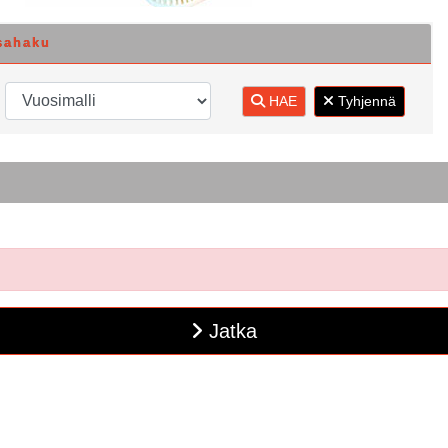
sahaku
HAE
Tyhjennä
Jatka