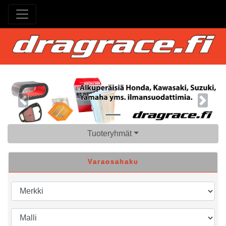
Previous
Next
Tuoteryhmät
Varaosahaku