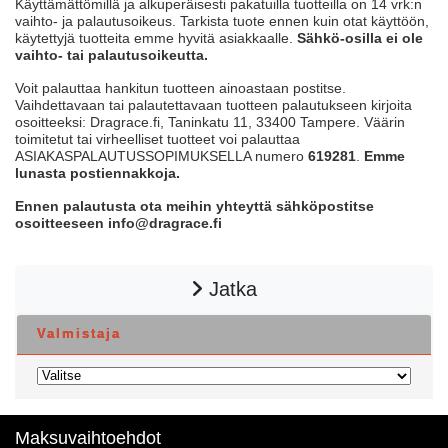
Käyttämättömillä ja alkuperäisesti pakatuilla tuotteilla on 14 vrk:n
vaihto- ja palautusoikeus. Tarkista tuote ennen kuin otat käyttöön,
käytettyjä tuotteita emme hyvitä asiakkaalle.
Sähkö-osilla ei ole
vaihto- tai palautusoikeutta.
Voit palauttaa hankitun tuotteen ainoastaan postitse.
Vaihdettavaan tai palautettavaan tuotteen palautukseen kirjoita
osoitteeksi: Dragrace.fi, Taninkatu 11, 33400 Tampere. Väärin
toimitetut tai virheelliset tuotteet voi palauttaa
ASIAKASPALAUTUSSOPIMUKSELLA numero
619281
.
Emme
lunasta postiennakkoja.
Ennen palautusta ota meihin yhteyttä sähköpostitse
osoitteeseen info@dragrace.fi
Jatka
Valmistaja
Maksuvaihtoehdot