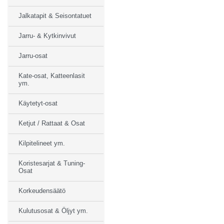
Jalkatapit & Seisontatuet
Jarru- & Kytkinvivut
Jarru-osat
Kate-osat, Katteenlasit
ym.
Käytetyt-osat
Ketjut / Rattaat & Osat
Kilpitelineet ym.
Koristesarjat & Tuning-
Osat
Korkeudensäätö
Kulutusosat & Öljyt ym.