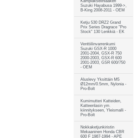
Kampiakselinlaakeri
Suzuki Hayabusa 1999->,
B-King 2008-2011 - OEM
Ketju 530 DRZ2 Grand
Prix Series Dragrace "Pro
Stock" 130 Lenkkiä - EK
Venttiilinvarrenkumi
Suzuki GSX-R 1000
2001-2004, GSX-R 750
2000-2003, GSX-R 600
2001-2003, GSR 600/750
- OEM
Aluslevy Yksittäin M5
Ø12mm/0.5mm, Nylonia -
Pro-Bolt
Kumimutteri Katteiden,
Katteenlasin ym.
kiinnitykseen, Yleismalli -
Pro-Bolt
Nokkaketjunkiristin
Mekaaninen Honda CBR
600 F 1987-1994 - APE