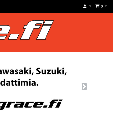
0
Next