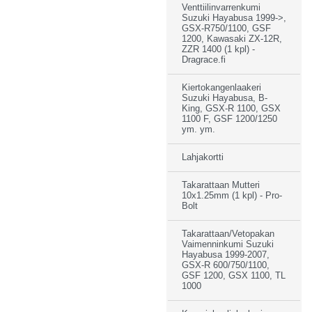
Venttiilinvarrenkumi
Suzuki Hayabusa 1999->,
GSX-R750/1100, GSF
1200, Kawasaki ZX-12R,
ZZR 1400 (1 kpl) -
Dragrace.fi
Kiertokangenlaakeri
Suzuki Hayabusa, B-
King, GSX-R 1100, GSX
1100 F, GSF 1200/1250
ym. ym.
Lahjakortti
Takarattaan Mutteri
10x1.25mm (1 kpl) - Pro-
Bolt
Takarattaan/Vetopakan
Vaimenninkumi Suzuki
Hayabusa 1999-2007,
GSX-R 600/750/1100,
GSF 1200, GSX 1100, TL
1000