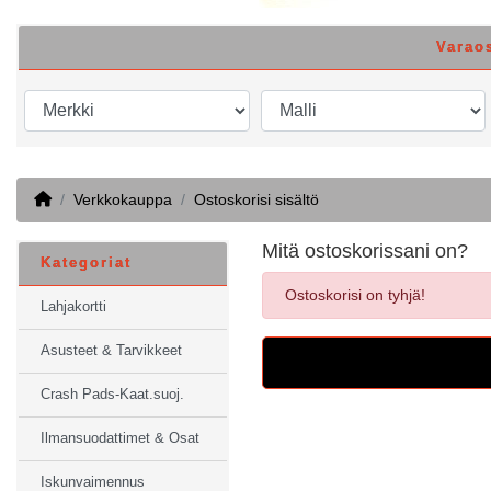
Varao
Home
Verkkokauppa
Ostoskorisi sisältö
Mitä ostoskorissani on?
Kategoriat
Ostoskorisi on tyhjä!
Lahjakortti
Asusteet & Tarvikkeet
Crash Pads-Kaat.suoj.
Ilmansuodattimet & Osat
Iskunvaimennus