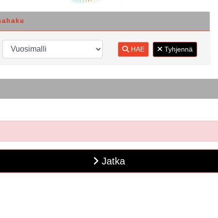
sahaku
HAE
Tyhjennä
Jatka