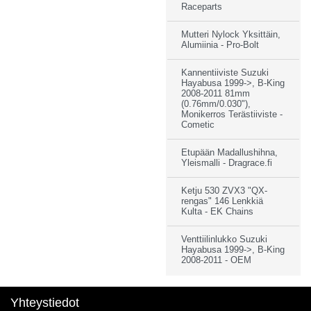
Raceparts
Mutteri Nylock Yksittäin,
Alumiinia - Pro-Bolt
Kannentiiviste Suzuki
Hayabusa 1999->, B-King
2008-2011 81mm
(0.76mm/0.030"),
Monikerros Terästiiviste -
Cometic
Etupään Madallushihna,
Yleismalli - Dragrace.fi
Ketju 530 ZVX3 "QX-
rengas" 146 Lenkkiä
Kulta - EK Chains
Venttiilinlukko Suzuki
Hayabusa 1999->, B-King
2008-2011 - OEM
Yhteystiedot