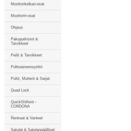
Moottorikelkan-osat
Moottorin-osat
Ohjaus
Pakoputkistot &
Tarvikkeet
Peilit & Tarvikkeet
Polttoaineensyöttö
Pultit, Mutterit & Sarjat
Quad Lock
QuickShifterit -
CORDONA
Renkaat & Vanteet
Satulat & Satulanpäälliset