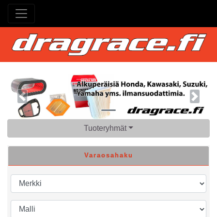
Previous
Next
Tuoteryhmät
Varaosahaku