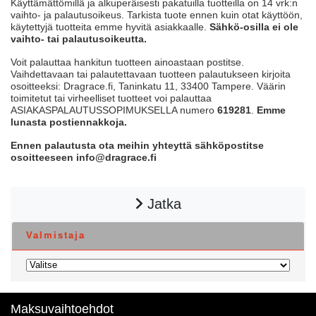
Käyttämättömillä ja alkuperäisesti pakatuilla tuotteilla on 14 vrk:n
vaihto- ja palautusoikeus. Tarkista tuote ennen kuin otat käyttöön,
käytettyjä tuotteita emme hyvitä asiakkaalle.
Sähkö-osilla ei ole
vaihto- tai palautusoikeutta.
Voit palauttaa hankitun tuotteen ainoastaan postitse.
Vaihdettavaan tai palautettavaan tuotteen palautukseen kirjoita
osoitteeksi: Dragrace.fi, Taninkatu 11, 33400 Tampere. Väärin
toimitetut tai virheelliset tuotteet voi palauttaa
ASIAKASPALAUTUSSOPIMUKSELLA numero
619281
.
Emme
lunasta postiennakkoja.
Ennen palautusta ota meihin yhteyttä sähköpostitse
osoitteeseen info@dragrace.fi
Jatka
Valmistaja
Maksuvaihtoehdot