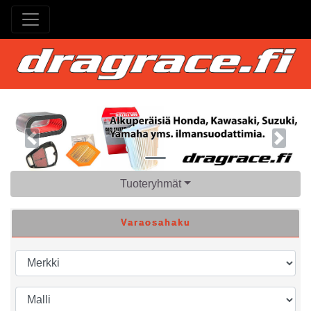
Previous
Next
Tuoteryhmät
Varaosahaku