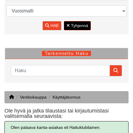
HAE
Tyhjennä
Tarkennettu Haku
Home
Verkkokauppa
Käyttäjätunnus
Ole hyvä ja jatka tilaustasi tai kirjautumistasi
valitsemalla seuraavista:
Olen palaava kanta-asiakas eli Hattuklubilainen.