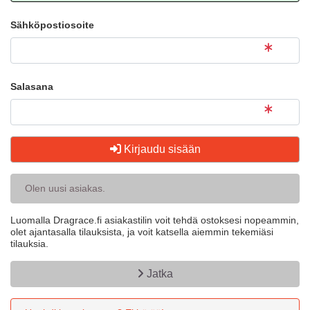
Sähköpostiosoite
Salasana
Kirjaudu sisään
Olen uusi asiakas.
Luomalla Dragrace.fi asiakastilin voit tehdä ostoksesi nopeammin,
olet ajantasalla tilauksista, ja voit katsella aiemmin tekemiäsi
tilauksia.
Jatka