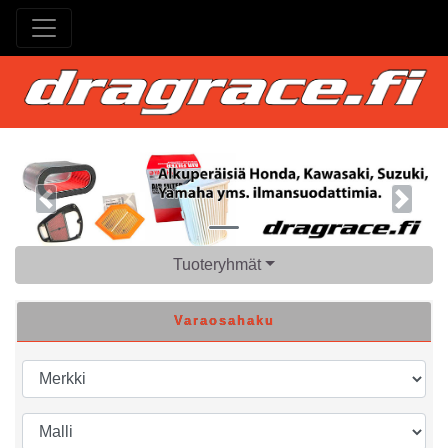
Previous
Next
Tuoteryhmät
Varaosahaku