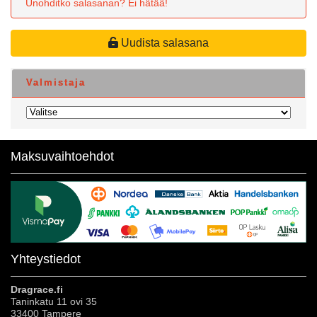
Unohditko salasanan? Ei hätää!
Uudista salasana
Valmistaja
Maksuvaihtoehdot
Yhteystiedot
Dragrace.fi
Taninkatu 11 ovi 35
33400 Tampere