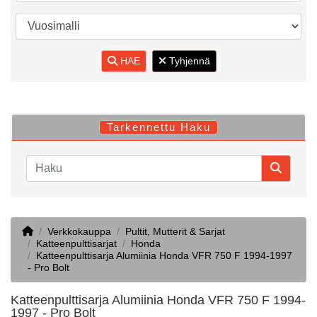
HAE
Tyhjennä
Tarkennettu Haku
Home
Verkkokauppa
Pultit, Mutterit & Sarjat
Katteenpulttisarjat
Honda
Katteenpulttisarja Alumiinia Honda VFR 750 F 1994-1997
- Pro Bolt
Katteenpulttisarja Alumiinia Honda VFR 750 F 1994-
1997 - Pro Bolt