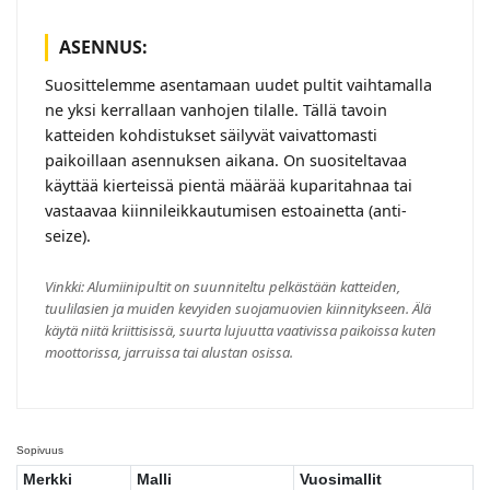
ASENNUS:
Suosittelemme asentamaan uudet pultit vaihtamalla
ne yksi kerrallaan vanhojen tilalle. Tällä tavoin
katteiden kohdistukset säilyvät vaivattomasti
paikoillaan asennuksen aikana. On suositeltavaa
käyttää kierteissä pientä määrää kuparitahnaa tai
vastaavaa kiinnileikkautumisen estoainetta (anti-
seize).
Vinkki: Alumiinipultit on suunniteltu pelkästään katteiden,
tuulilasien ja muiden kevyiden suojamuovien kiinnitykseen. Älä
käytä niitä kriittisissä, suurta lujuutta vaativissa paikoissa kuten
moottorissa, jarruissa tai alustan osissa.
Sopivuus
Merkki
Malli
Vuosimallit