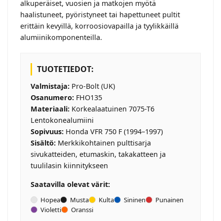
alkuperäiset, vuosien ja matkojen myötä
haalistuneet, pyöristyneet tai hapettuneet pultit
erittäin kevyillä, korroosiovapailla ja tyylikkäillä
alumiinikomponenteilla.
TUOTETIEDOT:
Valmistaja:
Pro-Bolt (UK)
Osanumero:
FHO135
Materiaali:
Korkealaatuinen 7075-T6
Lentokonealumiini
Sopivuus:
Honda VFR 750 F (1994–1997)
Sisältö:
Merkkikohtainen pulttisarja
sivukatteiden, etumaskin, takakatteen ja
tuulilasin kiinnitykseen
Saatavilla olevat värit:
Hopea
Musta
Kulta
Sininen
Punainen
Violetti
Oranssi