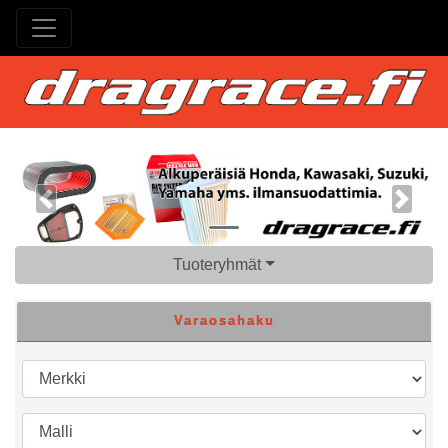
Previous
Next
Tuoteryhmät
Varaosahaku