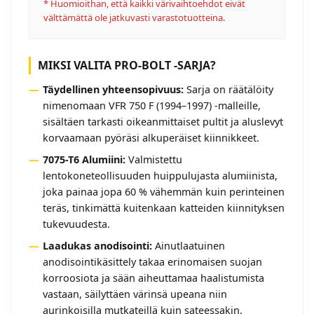
* Huomioithan, että kaikki värivaihtoehdot eivät
välttämättä ole jatkuvasti varastotuotteina.
MIKSI VALITA PRO-BOLT -SARJA?
Täydellinen yhteensopivuus:
Sarja on räätälöity
nimenomaan VFR 750 F (1994–1997) -malleille,
sisältäen tarkasti oikeanmittaiset pultit ja aluslevyt
korvaamaan pyöräsi alkuperäiset kiinnikkeet.
7075-T6 Alumiini:
Valmistettu
lentokoneteollisuuden huippulujasta alumiinista,
joka painaa jopa 60 % vähemmän kuin perinteinen
teräs, tinkimättä kuitenkaan katteiden kiinnityksen
tukevuudesta.
Laadukas anodisointi:
Ainutlaatuinen
anodisointikäsittely takaa erinomaisen suojan
korroosiota ja sään aiheuttamaa haalistumista
vastaan, säilyttäen värinsä upeana niin
aurinkoisilla mutkateillä kuin sateessakin.