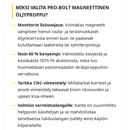
MIKSI VALITA PRO-BOLT MAGNEETTINEN
ÖLJYPROPPU?
Moottorin lisäsuojaus:
Voimakas magneetti
vangitsee hienot rauta- ja teräshiukkaset
öljynkierrosta ennen kuin ne pääsevät
kuluttamaan laakereita tai sylinteripintoja.
Noin 60 % kevyempi:
Valmistettu kevyestä ja
kestävästä 7075-T6 alumiinista, mikä tuo
huomattavan painonsäästön teräsproppuihin
verrattuna.
Tarkka CNC-viimeistely:
Mittatarkat kierteet ja
anodi-viimeistely takaavat tiiviin istuvuuden ja
upean kisa-ilmeen.
Valmius varmistuslangalle:
Kanta on suunniteltu
helppoon käsittelyyn ja se mahdollistaa
tarvittaessa lukituslangan (safety wire) käytön
kilparadalla.