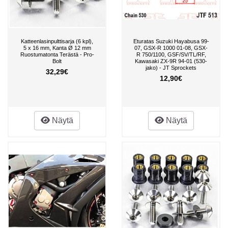
Katteenlasinpulttisarja (6 kpl),
Eturatas Suzuki Hayabusa 99-
5 x 16 mm, Kanta Ø 12 mm
07, GSX-R 1000 01-08, GSX-
Ruostumatonta Terästä - Pro-
R 750/1100, GSF/SV/TL/RF,
Bolt
Kawasaki ZX-9R 94-01 (530-
jako) - JT Sprockets
32,29€
12,90€
Näytä
Näytä