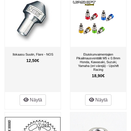
Ilokaasu Suutin, Flare - NOS
Etuiskunvaimentajien
Pikailmausventtiilit M5 x 0.8mm
12,50€
Honda, Kawasaki, Suzuki,
Yamaha (eri värejä) - Upshift
Racing
18,90€
Näytä
Näytä