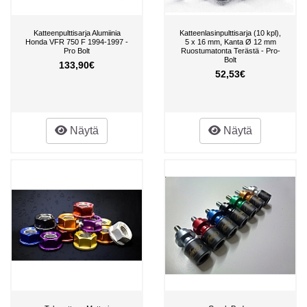
Katteenpulttisarja Alumiinia
Katteenlasinpulttisarja (10 kpl),
Honda VFR 750 F 1994-1997 -
5 x 16 mm, Kanta Ø 12 mm
Pro Bolt
Ruostumatonta Terästä - Pro-
Bolt
133,90€
52,53€
Näytä
Näytä