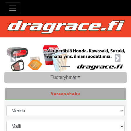
Previous
Next
Tuoteryhmät
Varaosahaku