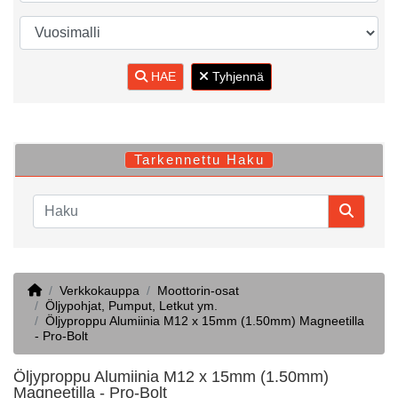
HAE
Tyhjennä
Tarkennettu Haku
Home
Verkkokauppa
Moottorin-osat
Öljypohjat, Pumput, Letkut ym.
Öljyproppu Alumiinia M12 x 15mm (1.50mm) Magneetilla
- Pro-Bolt
Öljyproppu Alumiinia M12 x 15mm (1.50mm)
Magneetilla - Pro-Bolt