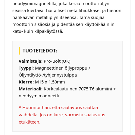
neodyymimagneetilla, joka kerää moottoriöljyn
seassa kiertävät haitalliset metallihiukkaset ja hienon
hankaavan metalliplyn itseensä. Tämä suojaa
moottorin sisäosia ja pidentää sen käyttöikää niin
katu- kuin kilpakäytössä.
TUOTETIEDOT:
Valmistaja:
Pro-Bolt (UK)
Tyyppi:
Magneettinen öljyproppu /
Öljyntäyttö-/tyhjennystulppa
Kierre:
M15 x 1.50mm
Materiaali:
Korkealaatuinen 7075-T6 alumiini +
neodyymimagneetti
* Huomioithan, että saatavuus saattaa
vaihdella. Jos on kiire, varmista saatavuus
etukäteen.