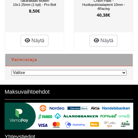
Takarattaan Mutteri
Crash Pads -
10x1.25mm (1 kpl) - Pro-Bolt
Huoltopukkiadapterit 10mm -
4Racing
8,50€
40,38€
Näytä
Näytä
Valmistaja
Maksuvaihtoehdot
Yhteystiedot