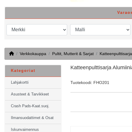
Varao
Home
Verkkokauppa
Pultit, Mutterit & Sarjat
Katteenpulttisarja
Katteenpulttisarja Alumi
Kategoriat
Tuotekoodi: FHO201
Lahjakortti
Asusteet & Tarvikkeet
Crash Pads-Kaat.suoj.
Ilmansuodattimet & Osat
Iskunvaimennus