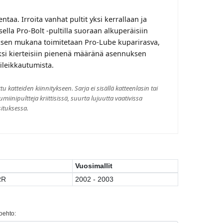
ntaa. Irroita vanhat pultit yksi kerrallaan ja
ella Pro-Bolt -pultilla suoraan alkuperäisiin
uksen mukana toimitetaan Pro-Lube kuparirasva,
vaksi kierteisiin pienenä määränä asennuksen
ileikkautumista.
u katteiden kiinnitykseen. Sarja ei sisällä katteenlasin tai
umiinipultteja kriittisissä, suurta lujuutta vaativissa
situksessa.
Vuosimallit
RR
2002 - 2003
toehto: