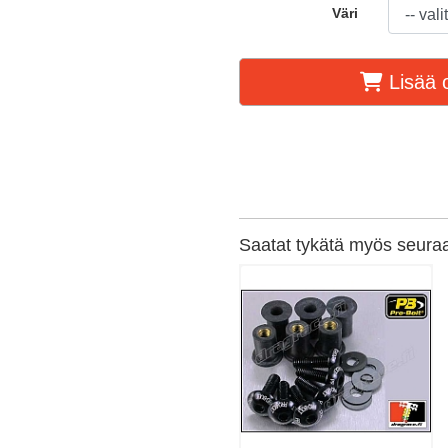
Väri
Lisää o
Saatat tykätä myös seuraav