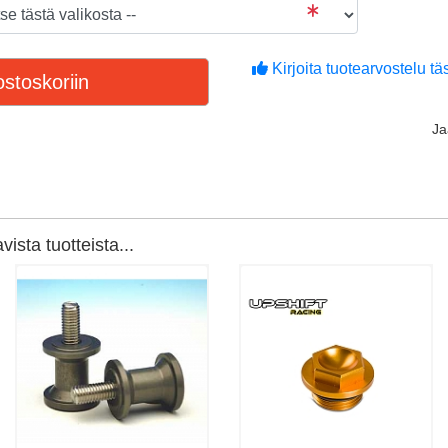
Kirjoita tuotearvostelu täs
stoskoriin
J
ista tuotteista...