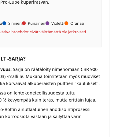
a Pro-Lube kuparirasvan.
ta
Sininen
Punainen
Violetti
Oranssi
värivaihtoehdot eivät välttämättä ole jatkuvasti
LT -SARJA?
ivuus:
Sarja on räätälöity nimenomaan CBR 900
03) -mallille. Mukana toimitetaan myös muoviset
otka korvaavat alkuperäisten pulttien "kaulukset".
sä on lentokoneteollisuudesta tuttu
0 % kevyempää kuin teräs, mutta erittäin lujaa.
o-Boltin ainutlaatuinen anodisointiprosessi
n korroosiota vastaan ja säilyttää värin