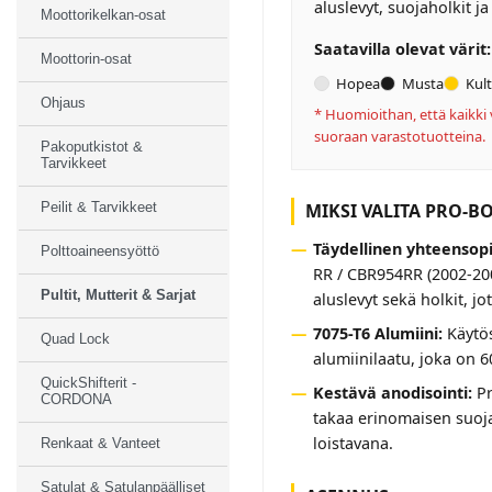
aluslevyt, suojaholkit j
Moottorikelkan-osat
Saatavilla olevat värit:
Moottorin-osat
Hopea
Musta
Kul
Ohjaus
* Huomioithan, että kaikki 
suoraan varastotuotteina.
Pakoputkistot &
Tarvikkeet
MIKSI VALITA PRO-BO
Peilit & Tarvikkeet
Täydellinen yhteensop
Polttoaineensyöttö
RR / CBR954RR (2002-20
Pultit, Mutterit & Sarjat
aluslevyt sekä holkit, j
7075-T6 Alumiini:
Käytös
Quad Lock
alumiinilaatu, joka on 6
QuickShifterit -
Kestävä anodisointi:
Pr
CORDONA
takaa erinomaisen suoja
loistavana.
Renkaat & Vanteet
Satulat & Satulanpäälliset