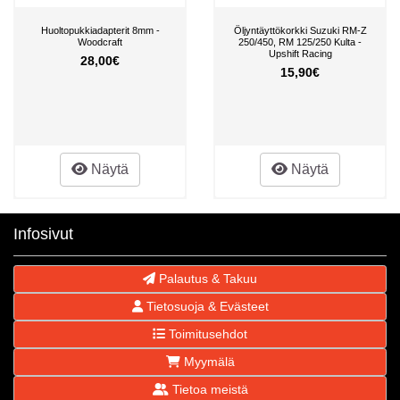
Huoltopukkiadapterit 8mm -
Öljyntäyttökorkki Suzuki RM-Z
Woodcraft
250/450, RM 125/250 Kulta -
Upshift Racing
28,00€
15,90€
Näytä
Näytä
Infosivut
Palautus & Takuu
Tietosuoja & Evästeet
Toimitusehdot
Myymälä
Tietoa meistä