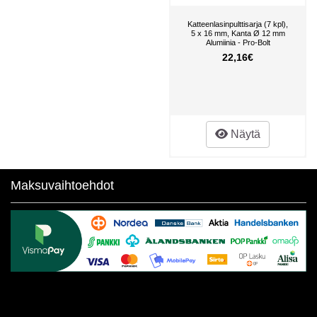
Katteenlasinpulttisarja (7 kpl),
5 x 16 mm, Kanta Ø 12 mm
Alumiinia - Pro-Bolt
22,16€
Näytä
Maksuvaihtoehdot