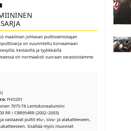
MIININEN
SARJA
kö maailman johtavan pulttivalmistajan
npulttisarja on suunniteltu korvaamaan
evyillä, kestävillä ja tyylikkäillä
yseessä on normaalisti suoraan varastostamme
K)
ro:
FHO201
inen 7075-T6 Lentokonealumiini
0 RR / CBR954RR (2002–2003)
a vastaavat pultit etu-, sivu- ja alakatteeseen,
kakatteeseen. Sisältää myös muoviset