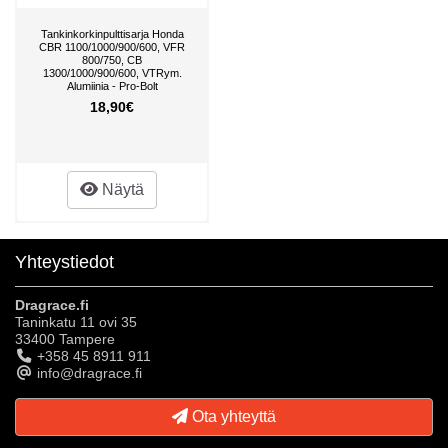
Tankinkorkinpulttisarja Honda
CBR 1100/1000/900/600, VFR
800/750, CB
1300/1000/900/600, VTRym.
Alumiinia - Pro-Bolt
18,90€
Näytä
Yhteystiedot
Dragrace.fi
Taninkatu 11 ovi 35
33400 Tampere
+358 45 8911 911
info@dragrace.fi
Ota yhteyttä