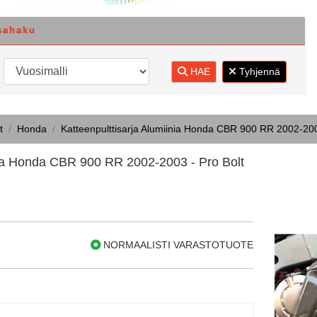
sahaku
HAE
Tyhjennä
t
Honda
Katteenpulttisarja Alumiinia Honda CBR 900 RR 2002-200
inia Honda CBR 900 RR 2002-2003 - Pro Bolt
NORMAALISTI VARASTOTUOTE