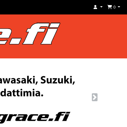
0
Next