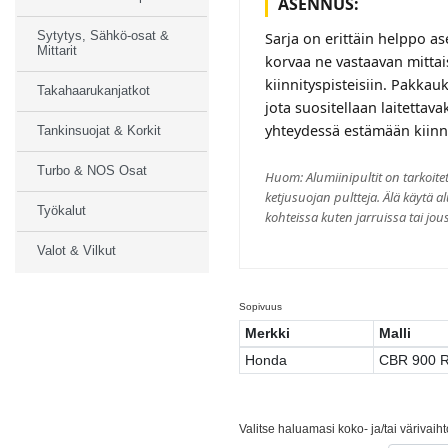
ASENNUS:
Sytytys, Sähkö-osat &
Sarja on erittäin helppo ase
Mittarit
korvaa ne vastaavan mittais
kiinnityspisteisiin. Pakka
Takahaarukanjatkot
jota suositellaan laitetta
yhteydessä estämään kiinn
Tankinsuojat & Korkit
Turbo & NOS Osat
Huom: Alumiinipultit on tarkoitett
ketjusuojan pultteja. Älä käytä al
Työkalut
kohteissa kuten jarruissa tai jou
Valot & Vilkut
Sopivuus
Merkki
Malli
Honda
CBR 900 
Valitse haluamasi koko- ja/tai värivaih