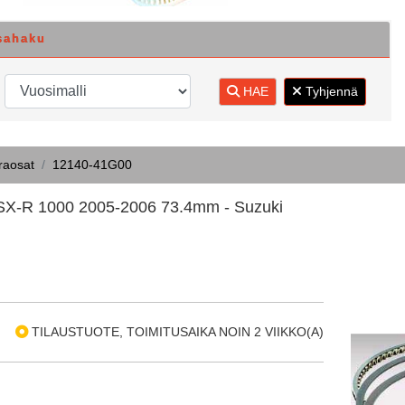
sahaku
HAE
Tyhjennä
raosat
12140-41G00
SX-R 1000 2005-2006 73.4mm - Suzuki
TILAUSTUOTE, TOIMITUSAIKA NOIN 2 VIIKKO(A)