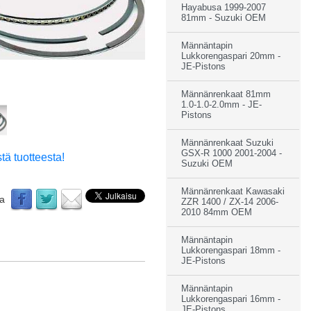
Hayabusa 1999-2007
81mm - Suzuki OEM
Männäntapin
Lukkorengaspari 20mm -
JE-Pistons
Männänrenkaat 81mm
1.0-1.0-2.0mm - JE-
Pistons
Männänrenkaat Suzuki
GSX-R 1000 2001-2004 -
tä tuotteesta!
Suzuki OEM
Männänrenkaat Kawasaki
aa
ZZR 1400 / ZX-14 2006-
2010 84mm OEM
Männäntapin
Lukkorengaspari 18mm -
JE-Pistons
Männäntapin
Lukkorengaspari 16mm -
JE-Pistons