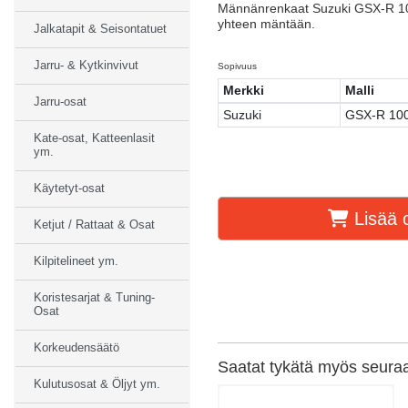
Männänrenkaat Suzuki GSX-R 1
yhteen mäntään.
Jalkatapit & Seisontatuet
Jarru- & Kytkinvivut
Sopivuus
Merkki
Malli
Jarru-osat
Suzuki
GSX-R 10
Kate-osat, Katteenlasit
ym.
Käytetyt-osat
Lisää o
Ketjut / Rattaat & Osat
Kilpitelineet ym.
Koristesarjat & Tuning-
Osat
Korkeudensäätö
Saatat tykätä myös seuraav
Kulutusosat & Öljyt ym.