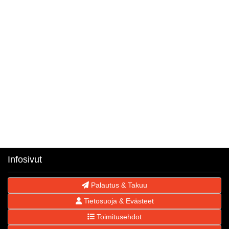
Infosivut
Palautus & Takuu
Tietosuoja & Evästeet
Toimitusehdot