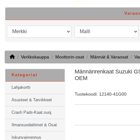
Varao
Home
Verkkokauppa
Moottorin-osat
Männät & Varaosat
Va
Männänrenkaat Suzuki G
Kategoriat
OEM
Lahjakortti
Tuotekoodi: 12140-41G00
Asusteet & Tarvikkeet
Crash Pads-Kaat.suoj.
Ilmansuodattimet & Osat
Iskunvaimennus