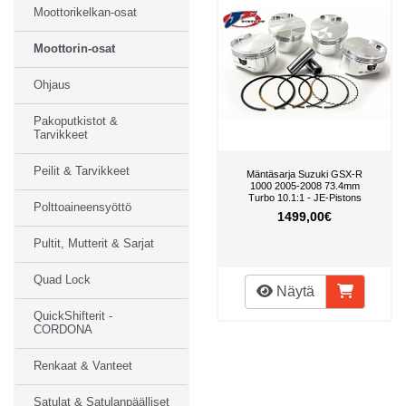
Moottorikelkan-osat
Moottorin-osat
Ohjaus
Pakoputkistot &
Tarvikkeet
Peilit & Tarvikkeet
Mäntäsarja Suzuki GSX-R
1000 2005-2008 73.4mm
Turbo 10.1:1 - JE-Pistons
Polttoaineensyöttö
1499,00€
Pultit, Mutterit & Sarjat
Quad Lock
Näytä
QuickShifterit -
CORDONA
Renkaat & Vanteet
Satulat & Satulanpäälliset