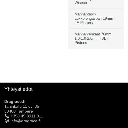
Wiseco
Männäntapin
Lukkorengaspari 19mm -
JE-Pistons
Männänrenkaat 76mm
1.0-1.0-2.0mm - JE-
Pistons
Yhteystiedot
Dragrace.fi
Taninkatu 11 ovi 35
33400 Tampere
+358 45 8911 911
info@dragrace.fi