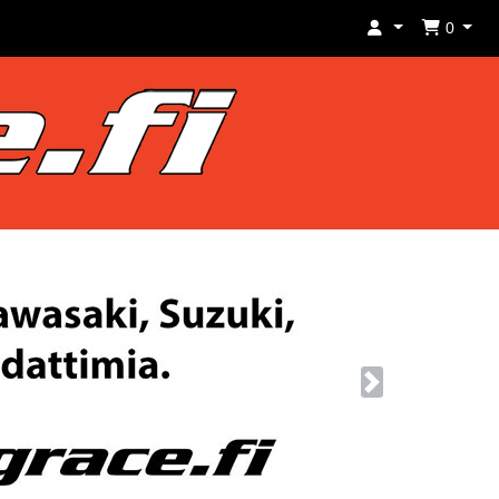
0
Next