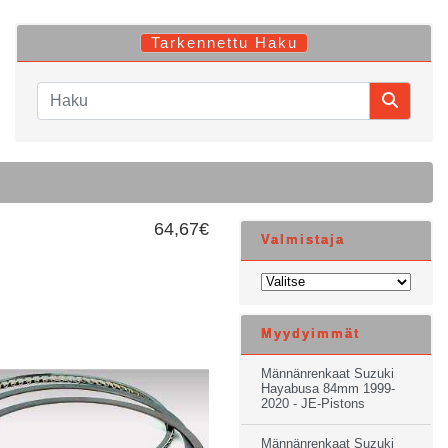
Tarkennettu Haku
64,67€
Valmistaja
Myydyimmät
Männänrenkaat Suzuki
Hayabusa 84mm 1999-
2020 - JE-Pistons
Männänrenkaat Suzuki