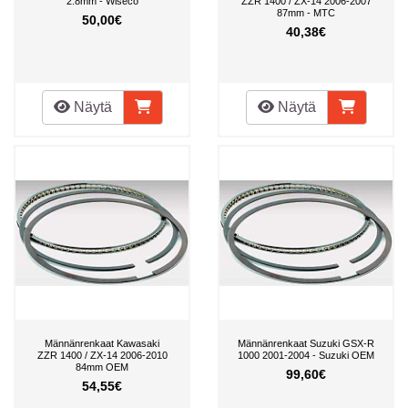
2.8mm - Wiseco
ZZR 1400 / ZX-14 2006-2007
87mm - MTC
50,00€
40,38€
Näytä
Näytä
Männänrenkaat Kawasaki
Männänrenkaat Suzuki GSX-R
ZZR 1400 / ZX-14 2006-2010
1000 2001-2004 - Suzuki OEM
84mm OEM
99,60€
54,55€