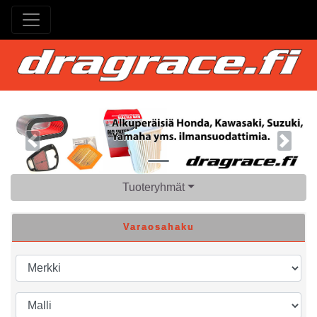
Previous
Next
Tuoteryhmät
Varaosahaku