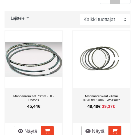
Lajittele
Männänrenkaat 73mm - JE-
Männänrenkaat 74mm
Pistons
0.8/0.8/1.5mm - Wössner
45,44€
49,49€
39,37€
Näytä
Näytä