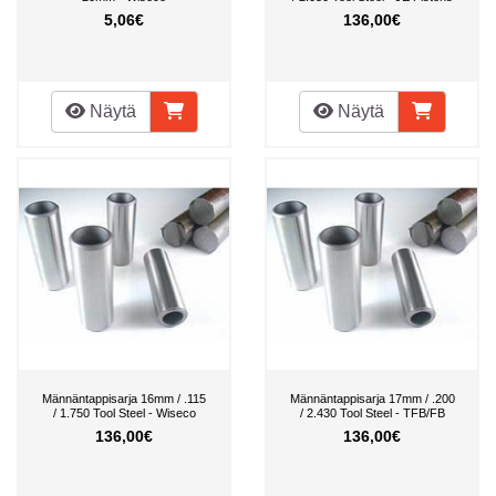
5,06€
136,00€
Näytä
Näytä
Männäntappisarja 16mm / .115
Männäntappisarja 17mm / .200
/ 1.750 Tool Steel - Wiseco
/ 2.430 Tool Steel - TFB/FB
136,00€
136,00€