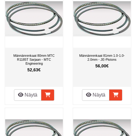
Männänrenkaat 80mm MTC
Männänrenkaat 81mm 1.0-1.0-
R1185T Sarjaan - MTC
2.0mm - JE-Pistons
Engineering
56,00€
52,63€
Näytä
Näytä