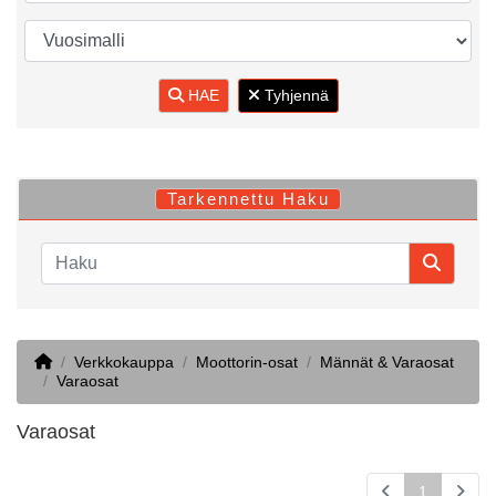
HAE
Tyhjennä
Tarkennettu Haku
Home
Verkkokauppa
Moottorin-osat
Männät & Varaosat
Varaosat
Varaosat
1