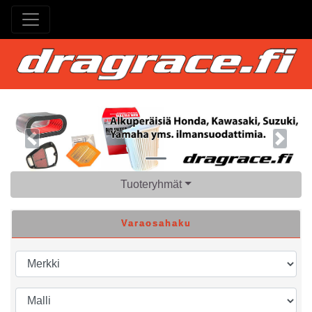
Previous
Next
Tuoteryhmät
Varaosahaku