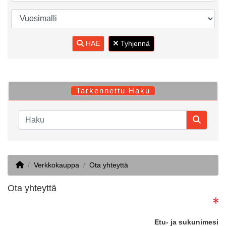
HAE
Tyhjennä
Tarkennettu Haku
Home
Verkkokauppa
Ota yhteyttä
Ota yhteyttä
Etu- ja sukunimesi