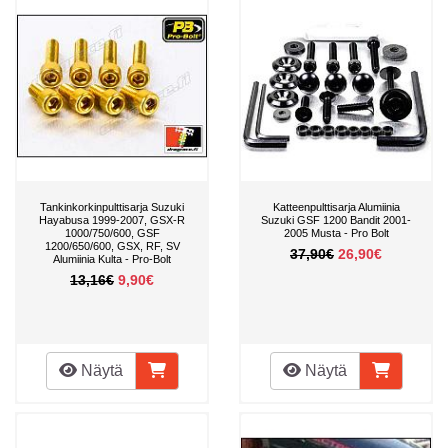
Tankinkorkinpulttisarja Suzuki
Katteenpulttisarja Alumiinia
Hayabusa 1999-2007, GSX-R
Suzuki GSF 1200 Bandit 2001-
1000/750/600, GSF
2005 Musta - Pro Bolt
1200/650/600, GSX, RF, SV
37,90€
26,90€
Alumiinia Kulta - Pro-Bolt
13,16€
9,90€
Näytä
Näytä