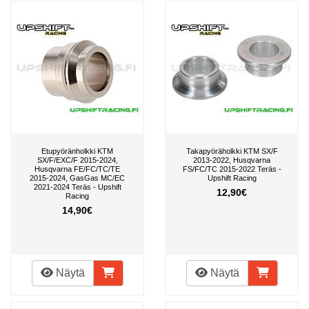
Etupyöränholkki KTM
Takapyöräholkki KTM SX/F
SX/F/EXC/F 2015-2024,
2013-2022, Husqvarna
Husqvarna FE/FC/TC/TE
FS/FC/TC 2015-2022 Teräs -
2015-2024, GasGas MC/EC
Upshift Racing
2021-2024 Teräs - Upshift
12,90€
Racing
14,90€
Näytä
Näytä