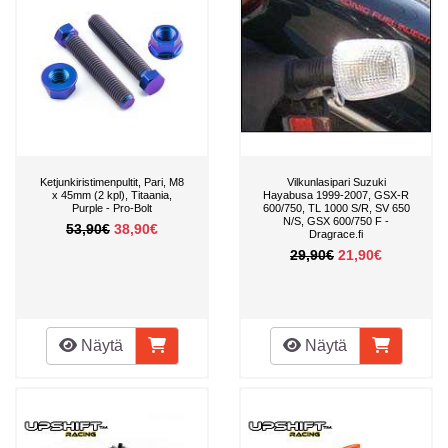
Ketjunkiristimenpultit, Pari, M8
Vilkunlasipari Suzuki
x 45mm (2 kpl), Titaania,
Hayabusa 1999-2007, GSX-R
Purple - Pro-Bolt
600/750, TL 1000 S/R, SV 650
N/S, GSX 600/750 F -
53,90€
38,90€
Dragrace.fi
29,90€
21,90€
Näytä
Näytä