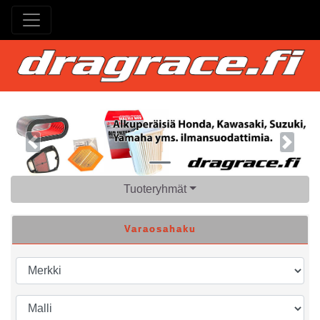
Previous
Next
Tuoteryhmät
Varaosahaku