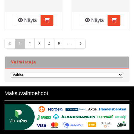
Näytä
Näytä
1
2
3
4
5
...
Valmistaja
Maksuvaihtoehdot