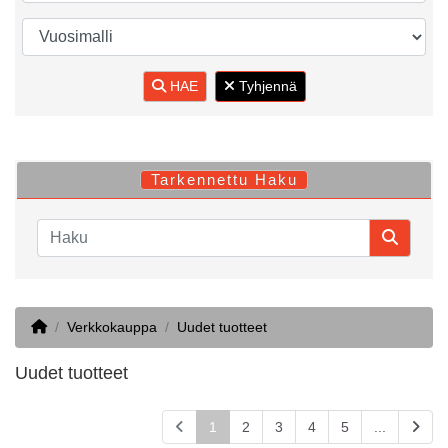
HAE
Tyhjennä
Tarkennettu Haku
Home
Verkkokauppa
Uudet tuotteet
Uudet tuotteet
1
2
3
4
5
...