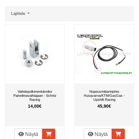
Lajittele
Vaihdepolkimenkiinnike
Nopeusmittarinjohto
Paineilmavaihtajaan - Schntz
Husqvarna/KTM/GasGas -
Racing
Upshift Racing
14,00€
45,90€
Näytä
Näytä