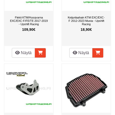
Flekti KTM/Husqvarna
Ketjunlaahain KTM EXC/EXC-
EXC/EXC-F/FE/TE 2017-2019
F 2012-2023 Musta - Upshift
- Upshift Racing
Racing
109,90€
18,90€
Näytä
Näytä