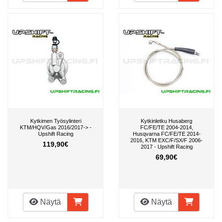
Kytkimen Työsylinteri
Kytkinletku Husaberg
KTM/HQV/Gas 2016/2017-> -
FC/FE/TE 2004-2014,
Upshift Racing
Husqvarna FC/FE/TE 2014-
2016, KTM EXC/F/SX/F 2006-
119,90€
2017 - Upshift Racing
69,90€
Näytä
Näytä