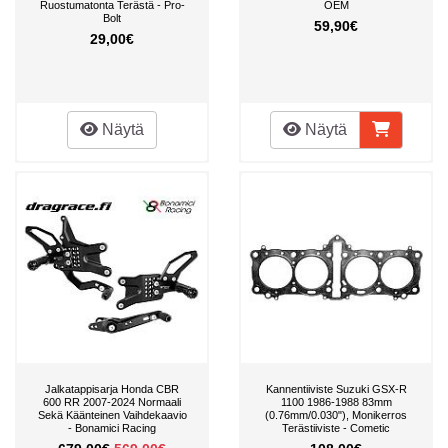
Ruostumatonta Terästä - Pro-
OEM
Bolt
59,90€
29,00€
Näytä
Näytä
Jalkatappisarja Honda CBR
Kannentiiviste Suzuki GSX-R
600 RR 2007-2024 Normaali
1100 1986-1988 83mm
Sekä Käänteinen Vaihdekaavio
(0.76mm/0.030"), Monikerros
- Bonamici Racing
Terästiiviste - Cometic