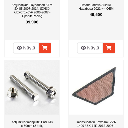
Ketjunohjain Täydellinen KTM
Ilmansuodatin Suzuki
SX 85 2007-2014, SX/SX-
Hayabusa 2021-> - OEM
F/EXC/EXC-F 2006-2007 -
49,50€
Upshift Racing
39,90€
Näytä
Näytä
Ketjunkiristimenpultit, Pari, M8
Ilmansuodatin Kawasaki ZZR
x 50mm (2 kpl),
1400 / ZX-14R 2012-2026 -