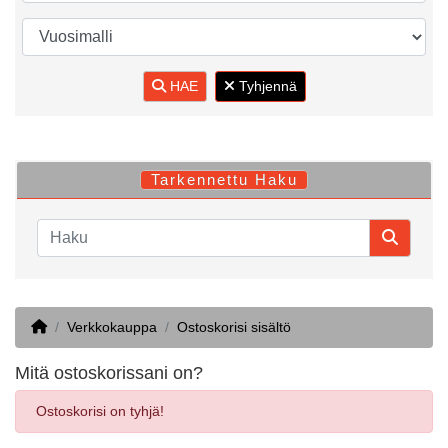
HAE
Tyhjennä
Tarkennettu Haku
Home
Verkkokauppa
Ostoskorisi sisältö
Mitä ostoskorissani on?
Ostoskorisi on tyhjä!