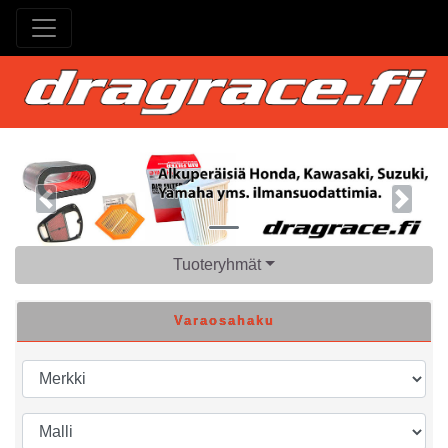
Previous
Next
Tuoteryhmät
Varaosahaku