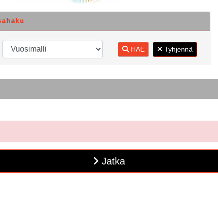
sahaku
HAE
Tyhjennä
Jatka