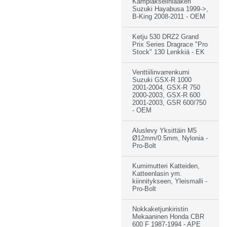
Kampiakselinlaakeri
Suzuki Hayabusa 1999->,
B-King 2008-2011 - OEM
Ketju 530 DRZ2 Grand
Prix Series Dragrace "Pro
Stock" 130 Lenkkiä - EK
Venttiilinvarrenkumi
Suzuki GSX-R 1000
2001-2004, GSX-R 750
2000-2003, GSX-R 600
2001-2003, GSR 600/750
- OEM
Aluslevy Yksittäin M5
Ø12mm/0.5mm, Nylonia -
Pro-Bolt
Kumimutteri Katteiden,
Katteenlasin ym.
kiinnitykseen, Yleismalli -
Pro-Bolt
Nokkaketjunkiristin
Mekaaninen Honda CBR
600 F 1987-1994 - APE