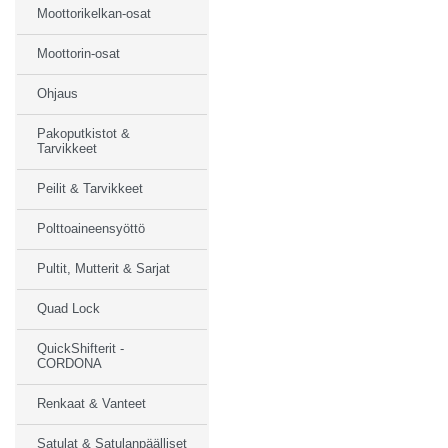
Moottorikelkan-osat
Moottorin-osat
Ohjaus
Pakoputkistot &
Tarvikkeet
Peilit & Tarvikkeet
Polttoaineensyöttö
Pultit, Mutterit & Sarjat
Quad Lock
QuickShifterit -
CORDONA
Renkaat & Vanteet
Satulat & Satulanpäälliset