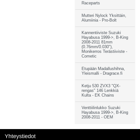
Raceparts
Mutteri Nylock Yksittäin,
Alumiinia - Pro-Bolt
Kannentiiviste Suzuki
Hayabusa 1999->, B-King
2008-2011 81mm
(0.76mm/0.030"),
Monikerros Terästiiviste -
Cometic
Etupään Madallushihna,
Yleismalli - Dragrace.fi
Ketju 530 ZVX3 "QX-
rengas" 146 Lenkkiä
Kulta - EK Chains
Venttiilinlukko Suzuki
Hayabusa 1999->, B-King
2008-2011 - OEM
Yhteystiedot