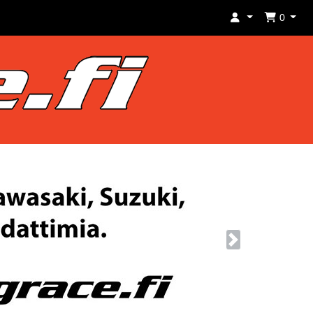
0
Next