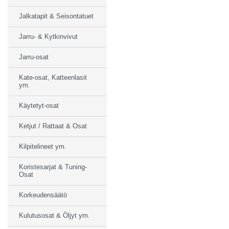
Jalkatapit & Seisontatuet
Jarru- & Kytkinvivut
Jarru-osat
Kate-osat, Katteenlasit
ym.
Käytetyt-osat
Ketjut / Rattaat & Osat
Kilpitelineet ym.
Koristesarjat & Tuning-
Osat
Korkeudensäätö
Kulutusosat & Öljyt ym.