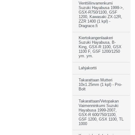
Venttiilinvarrenkumi
Suzuki Hayabusa 1999->,
GSX-R750/1100, GSF
1200, Kawasaki ZX-12R,
ZZR 1400 (1 kpl) -
Dragrace.fi
Kiertokangenlaakeri
Suzuki Hayabusa, B-
King, GSX-R 1100, GSX
1100 F, GSF 1200/1250
ym. ym.
Lahjakortti
Takarattaan Mutteri
10x1.25mm (1 kpl) - Pro-
Bolt
Takarattaan/Vetopakan
Vaimenninkumi Suzuki
Hayabusa 1999-2007,
GSX-R 600/750/1100,
GSF 1200, GSX 1100, TL
1000