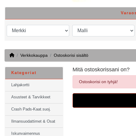
Varao
Home
Verkkokauppa
Ostoskorisi sisältö
Mitä ostoskorissani on?
Kategoriat
Ostoskorisi on tyhjä!
Lahjakortti
Asusteet & Tarvikkeet
Crash Pads-Kaat.suoj.
Ilmansuodattimet & Osat
Iskunvaimennus