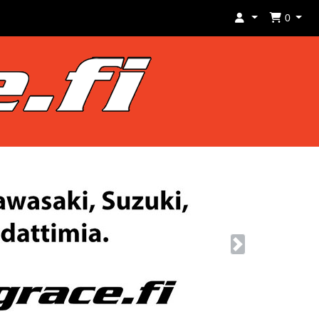
0
Next