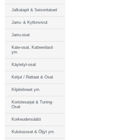
Jalkatapit & Seisontatuet
Jarru- & Kytkinvivut
Jarru-osat
Kate-osat, Katteenlasit
ym.
Käytetyt-osat
Ketjut / Rattaat & Osat
Kilpitelineet ym.
Koristesarjat & Tuning-
Osat
Korkeudensäätö
Kulutusosat & Öljyt ym.