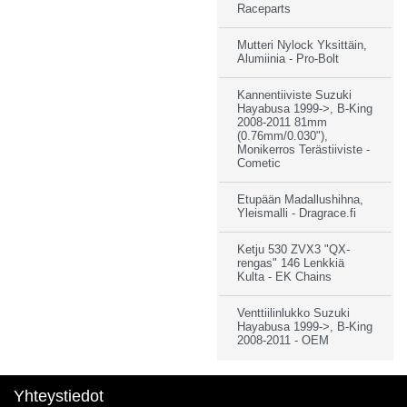
Raceparts
Mutteri Nylock Yksittäin,
Alumiinia - Pro-Bolt
Kannentiiviste Suzuki
Hayabusa 1999->, B-King
2008-2011 81mm
(0.76mm/0.030"),
Monikerros Terästiiviste -
Cometic
Etupään Madallushihna,
Yleismalli - Dragrace.fi
Ketju 530 ZVX3 "QX-
rengas" 146 Lenkkiä
Kulta - EK Chains
Venttiilinlukko Suzuki
Hayabusa 1999->, B-King
2008-2011 - OEM
Yhteystiedot