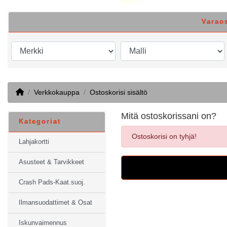
Varao
Home
Verkkokauppa
Ostoskorisi sisältö
Mitä ostoskorissani on?
Kategoriat
Ostoskorisi on tyhjä!
Lahjakortti
Asusteet & Tarvikkeet
Crash Pads-Kaat.suoj.
Ilmansuodattimet & Osat
Iskunvaimennus