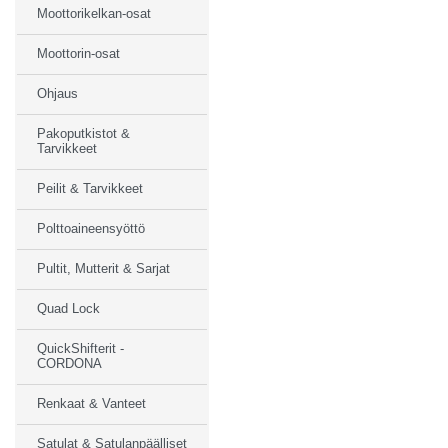
Moottorikelkan-osat
Moottorin-osat
Ohjaus
Pakoputkistot &
Tarvikkeet
Peilit & Tarvikkeet
Polttoaineensyöttö
Pultit, Mutterit & Sarjat
Quad Lock
QuickShifterit -
CORDONA
Renkaat & Vanteet
Satulat & Satulanpäälliset