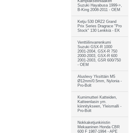
Kampiakselinlaakeri
Suzuki Hayabusa 1999->,
B-King 2008-2011 - OEM
Ketju 530 DRZ2 Grand
Prix Series Dragrace "Pro
Stock" 130 Lenkkiä - EK
Venttiilinvarrenkumi
Suzuki GSX-R 1000
2001-2004, GSX-R 750
2000-2003, GSX-R 600
2001-2003, GSR 600/750
- OEM
Aluslevy Yksittäin M5
Ø12mm/0.5mm, Nylonia -
Pro-Bolt
Kumimutteri Katteiden,
Katteenlasin ym.
kiinnitykseen, Yleismalli -
Pro-Bolt
Nokkaketjunkiristin
Mekaaninen Honda CBR
600 F 1987-1994 - APE