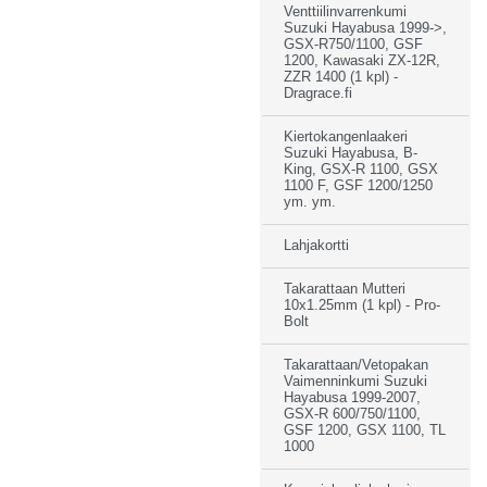
Venttiilinvarrenkumi
Suzuki Hayabusa 1999->,
GSX-R750/1100, GSF
1200, Kawasaki ZX-12R,
ZZR 1400 (1 kpl) -
Dragrace.fi
Kiertokangenlaakeri
Suzuki Hayabusa, B-
King, GSX-R 1100, GSX
1100 F, GSF 1200/1250
ym. ym.
Lahjakortti
Takarattaan Mutteri
10x1.25mm (1 kpl) - Pro-
Bolt
Takarattaan/Vetopakan
Vaimenninkumi Suzuki
Hayabusa 1999-2007,
GSX-R 600/750/1100,
GSF 1200, GSX 1100, TL
1000