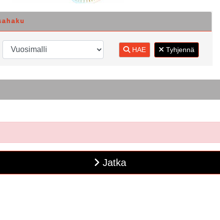
sahaku
HAE
Tyhjennä
Jatka