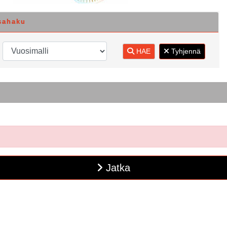
sahaku
HAE
Tyhjennä
Jatka