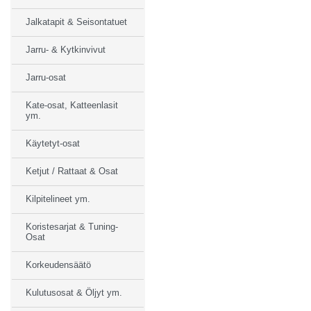
Jalkatapit & Seisontatuet
Jarru- & Kytkinvivut
Jarru-osat
Kate-osat, Katteenlasit
ym.
Käytetyt-osat
Ketjut / Rattaat & Osat
Kilpitelineet ym.
Koristesarjat & Tuning-
Osat
Korkeudensäätö
Kulutusosat & Öljyt ym.