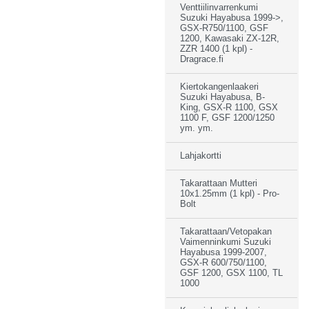
Venttiilinvarrenkumi
Suzuki Hayabusa 1999->,
GSX-R750/1100, GSF
1200, Kawasaki ZX-12R,
ZZR 1400 (1 kpl) -
Dragrace.fi
Kiertokangenlaakeri
Suzuki Hayabusa, B-
King, GSX-R 1100, GSX
1100 F, GSF 1200/1250
ym. ym.
Lahjakortti
Takarattaan Mutteri
10x1.25mm (1 kpl) - Pro-
Bolt
Takarattaan/Vetopakan
Vaimenninkumi Suzuki
Hayabusa 1999-2007,
GSX-R 600/750/1100,
GSF 1200, GSX 1100, TL
1000