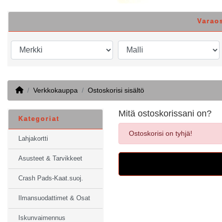
Varao
Home
Verkkokauppa
Ostoskorisi sisältö
Mitä ostoskorissani on?
Kategoriat
Ostoskorisi on tyhjä!
Lahjakortti
Asusteet & Tarvikkeet
Crash Pads-Kaat.suoj.
Ilmansuodattimet & Osat
Iskunvaimennus