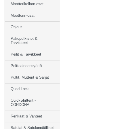
Moottorikelkan-osat
Moottorin-osat
Ohjaus
Pakoputkistot &
Tarvikkeet
Peilit & Tarvikkeet
Polttoaineensyöttö
Pultit, Mutterit & Sarjat
Quad Lock
QuickShifterit -
CORDONA
Renkaat & Vanteet
Satulat & Satulanpäälliset