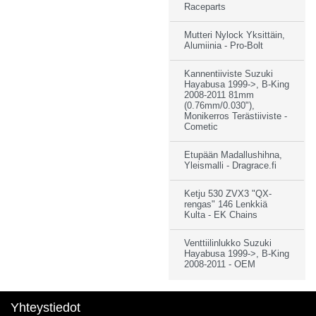
Raceparts
Mutteri Nylock Yksittäin,
Alumiinia - Pro-Bolt
Kannentiiviste Suzuki
Hayabusa 1999->, B-King
2008-2011 81mm
(0.76mm/0.030"),
Monikerros Terästiiviste -
Cometic
Etupään Madallushihna,
Yleismalli - Dragrace.fi
Ketju 530 ZVX3 "QX-
rengas" 146 Lenkkiä
Kulta - EK Chains
Venttiilinlukko Suzuki
Hayabusa 1999->, B-King
2008-2011 - OEM
Yhteystiedot