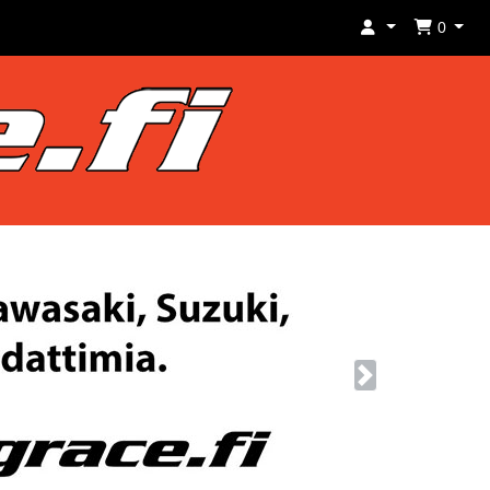
0
Next