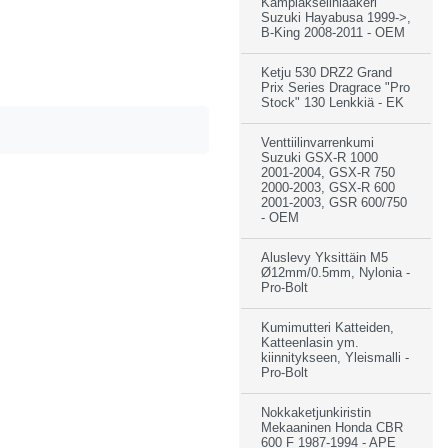
Kampiakselinlaakeri
Suzuki Hayabusa 1999->,
B-King 2008-2011 - OEM
Ketju 530 DRZ2 Grand
Prix Series Dragrace "Pro
Stock" 130 Lenkkiä - EK
Venttiilinvarrenkumi
Suzuki GSX-R 1000
2001-2004, GSX-R 750
2000-2003, GSX-R 600
2001-2003, GSR 600/750
- OEM
Aluslevy Yksittäin M5
Ø12mm/0.5mm, Nylonia -
Pro-Bolt
Kumimutteri Katteiden,
Katteenlasin ym.
kiinnitykseen, Yleismalli -
Pro-Bolt
Nokkaketjunkiristin
Mekaaninen Honda CBR
600 F 1987-1994 - APE