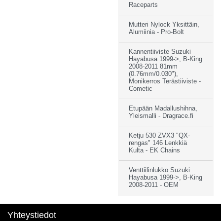
Raceparts
Mutteri Nylock Yksittäin,
Alumiinia - Pro-Bolt
Kannentiiviste Suzuki
Hayabusa 1999->, B-King
2008-2011 81mm
(0.76mm/0.030"),
Monikerros Terästiiviste -
Cometic
Etupään Madallushihna,
Yleismalli - Dragrace.fi
Ketju 530 ZVX3 "QX-
rengas" 146 Lenkkiä
Kulta - EK Chains
Venttiilinlukko Suzuki
Hayabusa 1999->, B-King
2008-2011 - OEM
Yhteystiedot