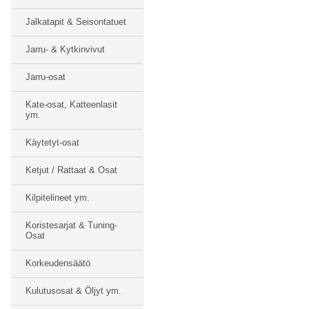
Jalkatapit & Seisontatuet
Jarru- & Kytkinvivut
Jarru-osat
Kate-osat, Katteenlasit
ym.
Käytetyt-osat
Ketjut / Rattaat & Osat
Kilpitelineet ym.
Koristesarjat & Tuning-
Osat
Korkeudensäätö
Kulutusosat & Öljyt ym.