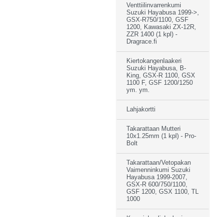
Venttiilinvarrenkumi
Suzuki Hayabusa 1999->,
GSX-R750/1100, GSF
1200, Kawasaki ZX-12R,
ZZR 1400 (1 kpl) -
Dragrace.fi
Kiertokangenlaakeri
Suzuki Hayabusa, B-
King, GSX-R 1100, GSX
1100 F, GSF 1200/1250
ym. ym.
Lahjakortti
Takarattaan Mutteri
10x1.25mm (1 kpl) - Pro-
Bolt
Takarattaan/Vetopakan
Vaimenninkumi Suzuki
Hayabusa 1999-2007,
GSX-R 600/750/1100,
GSF 1200, GSX 1100, TL
1000