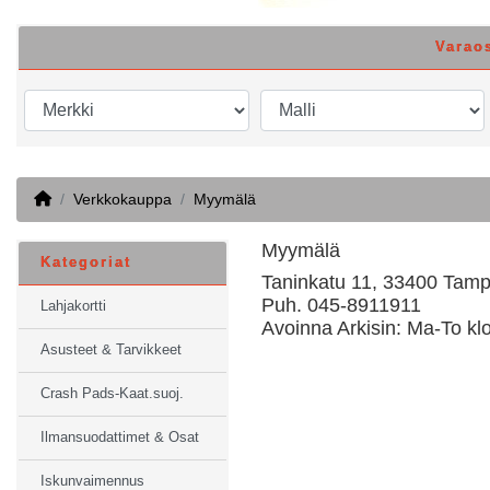
Varao
Home
Verkkokauppa
Myymälä
Myymälä
Kategoriat
Taninkatu 11, 33400 Tam
Puh. 045-8911911
Lahjakortti
Avoinna Arkisin: Ma-To klo
Asusteet & Tarvikkeet
Crash Pads-Kaat.suoj.
Ilmansuodattimet & Osat
Iskunvaimennus