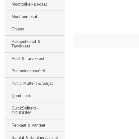
Moottorikelkan-osat
Moottorin-osat
Ohjaus
Pakoputkistot &
Tarvikkeet
Peilit & Tarvikkeet
Polttoaineensyöttö
Pultit, Mutterit & Sarjat
Quad Lock
QuickShifterit -
CORDONA
Renkaat & Vanteet
Satulat & Satulanpäälliset