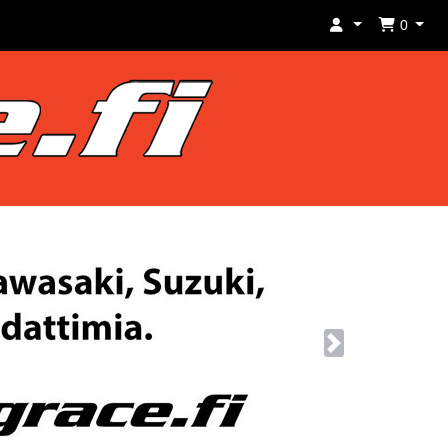
0
Next