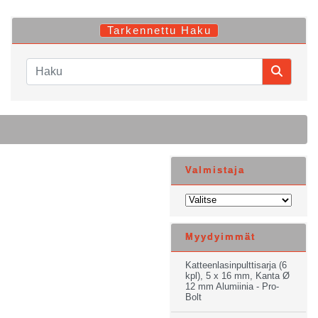
Tarkennettu Haku
Valmistaja
Myydyimmät
Katteenlasinpulttisarja (6
kpl), 5 x 16 mm, Kanta Ø
12 mm Alumiinia - Pro-
Bolt