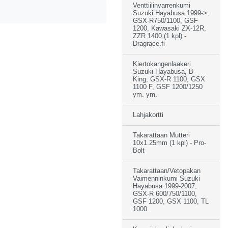
Venttiilinvarrenkumi
Suzuki Hayabusa 1999->,
GSX-R750/1100, GSF
1200, Kawasaki ZX-12R,
ZZR 1400 (1 kpl) -
Dragrace.fi
Kiertokangenlaakeri
Suzuki Hayabusa, B-
King, GSX-R 1100, GSX
1100 F, GSF 1200/1250
ym. ym.
Lahjakortti
Takarattaan Mutteri
10x1.25mm (1 kpl) - Pro-
Bolt
Takarattaan/Vetopakan
Vaimenninkumi Suzuki
Hayabusa 1999-2007,
GSX-R 600/750/1100,
GSF 1200, GSX 1100, TL
1000