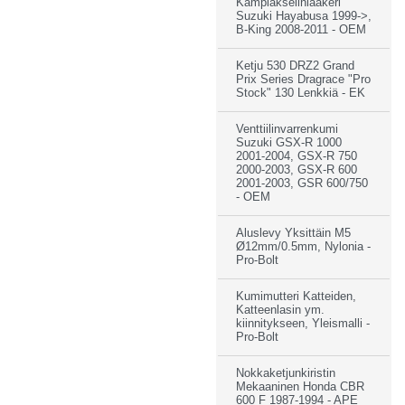
Kampiakselinlaakeri
Suzuki Hayabusa 1999->,
B-King 2008-2011 - OEM
Ketju 530 DRZ2 Grand
Prix Series Dragrace "Pro
Stock" 130 Lenkkiä - EK
Venttiilinvarrenkumi
Suzuki GSX-R 1000
2001-2004, GSX-R 750
2000-2003, GSX-R 600
2001-2003, GSR 600/750
- OEM
Aluslevy Yksittäin M5
Ø12mm/0.5mm, Nylonia -
Pro-Bolt
Kumimutteri Katteiden,
Katteenlasin ym.
kiinnitykseen, Yleismalli -
Pro-Bolt
Nokkaketjunkiristin
Mekaaninen Honda CBR
600 F 1987-1994 - APE