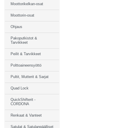
Moottorikelkan-osat
Moottorin-osat
Ohjaus
Pakoputkistot &
Tarvikkeet
Peilit & Tarvikkeet
Polttoaineensyöttö
Pultit, Mutterit & Sarjat
Quad Lock
QuickShifterit -
CORDONA
Renkaat & Vanteet
Satulat & Satulanpäälliset