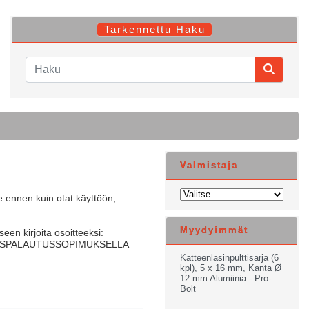
Tarkennettu Haku
Valmistaja
te ennen kuin otat käyttöön,
Myydyimmät
een kirjoita osoitteeksi:
a ASIAKASPALAUTUSSOPIMUKSELLA
Katteenlasinpulttisarja (6
kpl), 5 x 16 mm, Kanta Ø
12 mm Alumiinia - Pro-
Bolt