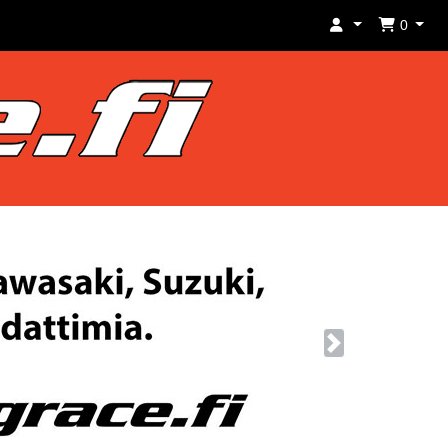
0
Next