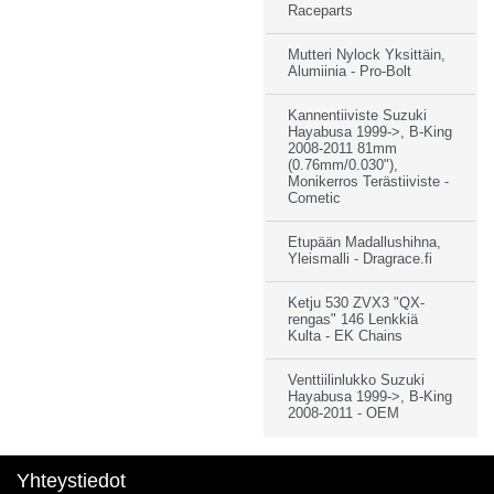
Raceparts
Mutteri Nylock Yksittäin,
Alumiinia - Pro-Bolt
Kannentiiviste Suzuki
Hayabusa 1999->, B-King
2008-2011 81mm
(0.76mm/0.030"),
Monikerros Terästiiviste -
Cometic
Etupään Madallushihna,
Yleismalli - Dragrace.fi
Ketju 530 ZVX3 "QX-
rengas" 146 Lenkkiä
Kulta - EK Chains
Venttiilinlukko Suzuki
Hayabusa 1999->, B-King
2008-2011 - OEM
Yhteystiedot