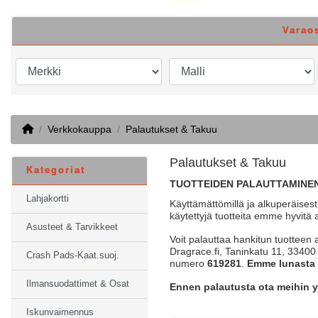
Varao
Home
Verkkokauppa
Palautukset & Takuu
Palautukset & Takuu
Kategoriat
TUOTTEIDEN PALAUTTAMINEN
Lahjakortti
Käyttämättömillä ja alkuperäisesti
käytettyjä tuotteita emme hyvitä 
Asusteet & Tarvikkeet
Voit palauttaa hankitun tuotteen 
Dragrace.fi, Taninkatu 11, 3340
Crash Pads-Kaat.suoj.
numero
619281
.
Emme lunasta 
Ilmansuodattimet & Osat
Ennen palautusta ota meihin y
Iskunvaimennus