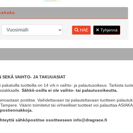
sahaku
HAE
Tyhjennä
 SEKÄ VAIHTO- JA TAKUUASIAT
 pakatuilla tuotteilla on 14 vrk:n vaihto- ja palautusoikeus. Tarkista tuo
asiakkaalle.
Sähkö-osilla ei ole vaihto- tai palautusoikeutta.
ainoastaan postitse. Vaihdettavaan tai palautettavaan tuotteen palautuks
0 Tampere. Väärin toimitetut tai virheelliset tuotteet voi palautta
postiennakkoja.
hteyttä sähköpostitse osoitteeseen info@dragrace.fi