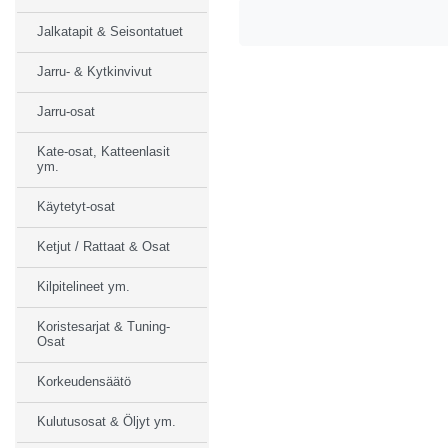
Jalkatapit & Seisontatuet
Jarru- & Kytkinvivut
Jarru-osat
Kate-osat, Katteenlasit
ym.
Käytetyt-osat
Ketjut / Rattaat & Osat
Kilpitelineet ym.
Koristesarjat & Tuning-
Osat
Korkeudensäätö
Kulutusosat & Öljyt ym.