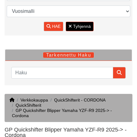
HAE
Tyhjennä
Tarkennettu Haku
Home
Verkkokauppa
QuickShifterit - CORDONA
QuickShifterit
GP Quickshifter Blipper Yamaha YZF-R9 2025-> -
Cordona
GP Quickshifter Blipper Yamaha YZF-R9 2025-> -
Cordona