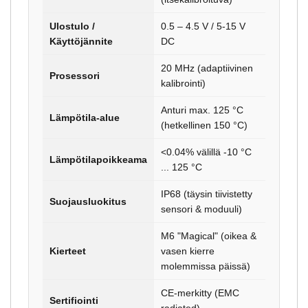
Ulostulo /
0.5 – 4.5 V / 5-15 V
Käyttöjännite
DC
20 MHz (adaptiivinen
Prosessori
kalibrointi)
Anturi max. 125 °C
Lämpötila-alue
(hetkellinen 150 °C)
<0.04% välillä -10 °C
Lämpötilapoikkeama
... 125 °C
IP68 (täysin tiivistetty
Suojausluokitus
sensori & moduuli)
M6 "Magical" (oikea &
Kierteet
vasen kierre
molemmissa päissä)
CE-merkitty (EMC
Sertifiointi
radiated)