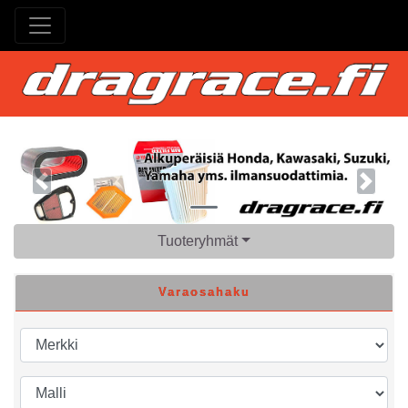
Previous
Next
Tuoteryhmät
Varaosahaku