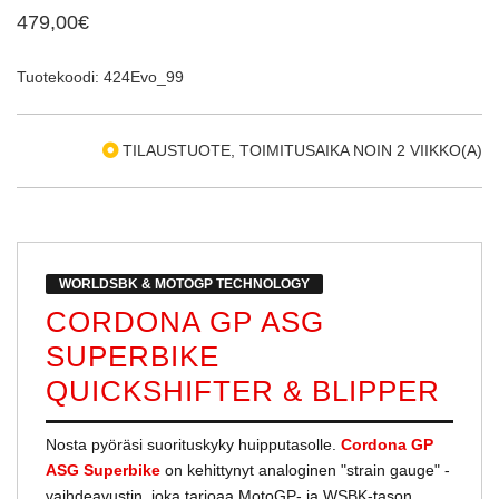
479,00€
Tuotekoodi: 424Evo_99
TILAUSTUOTE, TOIMITUSAIKA NOIN 2 VIIKKO(A)
WORLDSBK & MOTOGP TECHNOLOGY
CORDONA GP ASG
SUPERBIKE
QUICKSHIFTER & BLIPPER
Nosta pyöräsi suorituskyky huipputasolle.
Cordona GP
ASG Superbike
on kehittynyt analoginen "strain gauge" -
vaihdeavustin, joka tarjoaa MotoGP- ja WSBK-tason