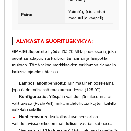
Vain 51g (sis. anturi,
Paino
moduuli ja kaapeli)
ÄLYKÄSTÄ SUORITUSKYKYÄ:
GP ASG Superbike hyödyntää 20 MHz prosessoria, joka
suorittaa adaptiivista kalibrointia tärinän ja lämpötilan
mukaan. Tämä takaa markkinoiden tarkimman signaalin
kaikissa ajo-olosuhteissa.
Lämpötilakompensoitu:
Minimaalinen poikkeama
jopa äärimmäisessä ratakuumuudessa (125 °C).
Konfiguraatio:
Ylöspäin vaihdon jännitesuunta on
valittavissa (Push/Pull), mikä mahdollistaa käytön kaikilla
vaihdekaavioilla.
Huollettavuus:
Itsekalibroituva sensori on
vaihdettavissa erikseen mahdollisen vaurion sattuessa.
Saumaton ECU-yhteistyö:
Optimoitu analogiselle 0-