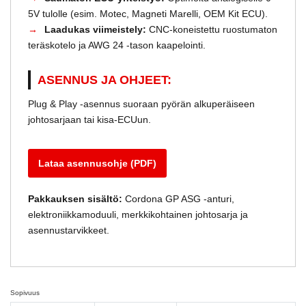
5V tulolle (esim. Motec, Magneti Marelli, OEM Kit ECU).
Laadukas viimeistely:
CNC-koneistettu ruostumaton
teräskotelo ja AWG 24 -tason kaapelointi.
ASENNUS JA OHJEET:
Plug & Play -asennus suoraan pyörän alkuperäiseen
johtosarjaan tai kisa-ECUun.
Lataa asennusohje (PDF)
Pakkauksen sisältö:
Cordona GP ASG -anturi,
elektroniikkamoduuli, merkkikohtainen johtosarja ja
asennustarvikkeet.
Sopivuus