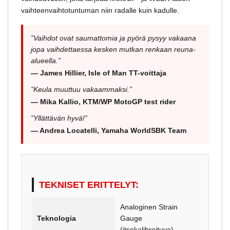
vaihteenvaihtotuntuman niin radalle kuin kadulle.
”Vaihdot ovat saumattomia ja pyörä pysyy vakaana
jopa vaihdettaessa kesken mutkan renkaan reuna-
alueella.”
— James Hillier, Isle of Man TT-voittaja
”Keula muuttuu vakaammaksi.”
— Mika Kallio, KTM/WP MotoGP test rider
”Yllättävän hyvä!”
— Andrea Locatelli, Yamaha WorldSBK Team
TEKNISET ERITTELYT:
Analoginen Strain
Teknologia
Gauge
(itsekalibroituva)