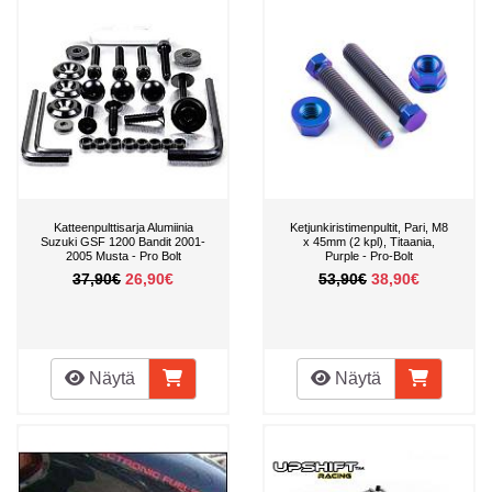
Katteenpulttisarja Alumiinia
Ketjunkiristimenpultit, Pari, M8
Suzuki GSF 1200 Bandit 2001-
x 45mm (2 kpl), Titaania,
2005 Musta - Pro Bolt
Purple - Pro-Bolt
37,90€
26,90€
53,90€
38,90€
Näytä
Näytä