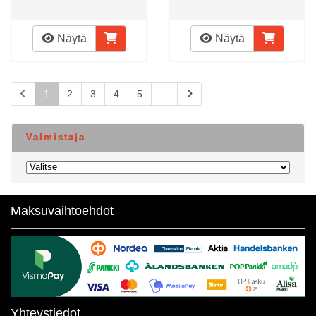
Näytä
Näytä
1
2
3
4
5
...
Valmistaja
Maksuvaihtoehdot
Yhteystiedot