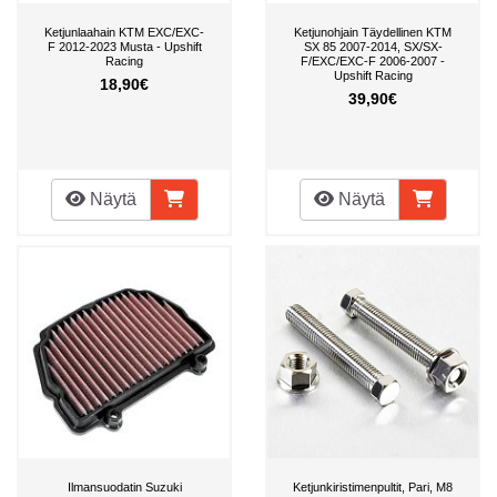
Ketjunlaahain KTM EXC/EXC-
Ketjunohjain Täydellinen KTM
F 2012-2023 Musta - Upshift
SX 85 2007-2014, SX/SX-
Racing
F/EXC/EXC-F 2006-2007 -
Upshift Racing
18,90€
39,90€
Näytä
Näytä
Ilmansuodatin Suzuki
Ketjunkiristimenpultit, Pari, M8