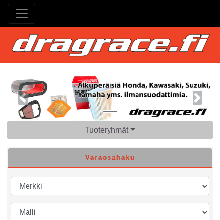
Previous
Next
Tuoteryhmät
Varaosahaku