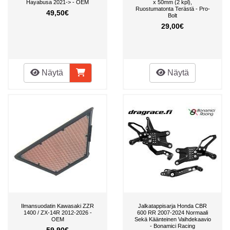
Hayabusa 2021-> - OEM
x 50mm (2 kpl),
Ruostumatonta Terästä - Pro-
49,50€
Bolt
29,00€
Näytä
Näytä
Ilmansuodatin Kawasaki ZZR
Jalkatappisarja Honda CBR
1400 / ZX-14R 2012-2026 -
600 RR 2007-2024 Normaali
OEM
Sekä Käänteinen Vaihdekaavio
- Bonamici Racing
59,90€