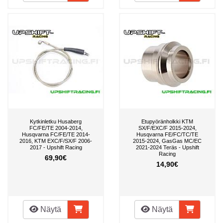
Kytkinletku Husaberg
Etupyöränholkki KTM
FC/FE/TE 2004-2014,
SX/F/EXC/F 2015-2024,
Husqvarna FC/FE/TE 2014-
Husqvarna FE/FC/TC/TE
2016, KTM EXC/F/SX/F 2006-
2015-2024, GasGas MC/EC
2017 - Upshift Racing
2021-2024 Teräs - Upshift
Racing
69,90€
14,90€
Näytä
Näytä