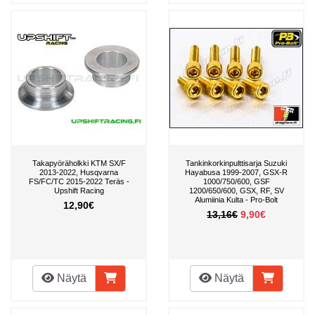
Takapyöräholkki KTM SX/F
Tankinkorkinpulttisarja Suzuki
2013-2022, Husqvarna
Hayabusa 1999-2007, GSX-R
FS/FC/TC 2015-2022 Teräs -
1000/750/600, GSF
Upshift Racing
1200/650/600, GSX, RF, SV
Alumiinia Kulta - Pro-Bolt
12,90€
13,16€
9,90€
Näytä
Näytä