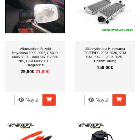
Vilkunlasipari Suzuki
Jäähdytinsarja Husqvarna
Hayabusa 1999-2007, GSX-R
TC/TE/FC 2023-2026, KTM
600/750, TL 1000 S/R, SV 650
SX/F EXC-F 2023-2025 -
N/S, GSX 600/750 F -
Upshift Racing
Dragrace.fi
159,00€
29,90€
21,90€
Näytä
Näytä