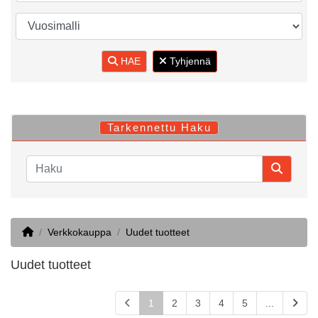
HAE
Tyhjennä
Tarkennettu Haku
Home
Verkkokauppa
Uudet tuotteet
Uudet tuotteet
1
2
3
4
5
...