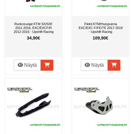
Runkosuojat KTM SX/SXF
Flekti KTM/Husqvarna
2011-2016, EXC/EXCF/R
EXC/EXC-F/FE/TE 2017-2019
2012-2016 - Upshift Racing
- Upshift Racing
34,90€
109,90€
Näytä
Näytä