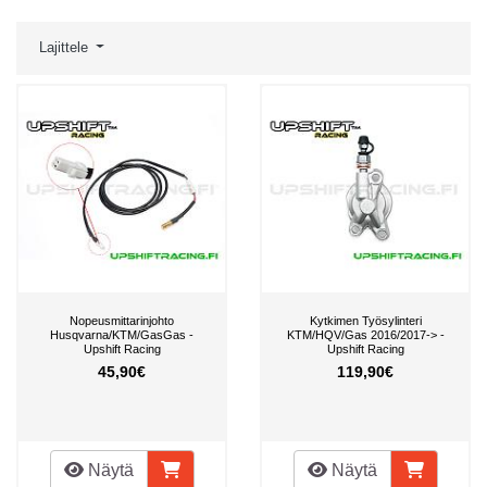
Lajittele
Nopeusmittarinjohto
Kytkimen Työsylinteri
Husqvarna/KTM/GasGas -
KTM/HQV/Gas 2016/2017-> -
Upshift Racing
Upshift Racing
45,90€
119,90€
Näytä
Näytä