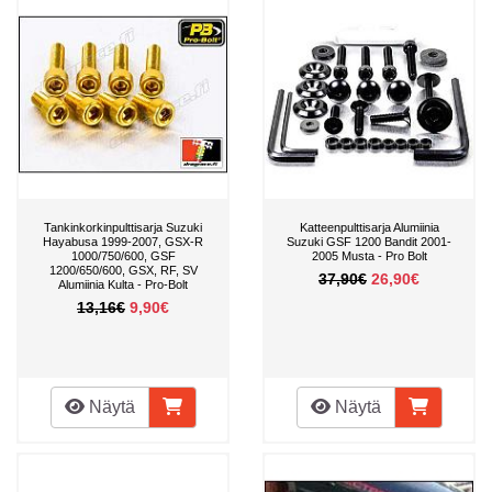
Tankinkorkinpulttisarja Suzuki
Katteenpulttisarja Alumiinia
Hayabusa 1999-2007, GSX-R
Suzuki GSF 1200 Bandit 2001-
1000/750/600, GSF
2005 Musta - Pro Bolt
1200/650/600, GSX, RF, SV
37,90€
26,90€
Alumiinia Kulta - Pro-Bolt
13,16€
9,90€
Näytä
Näytä