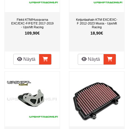
Flekti KTM/Husqvarna
Ketjunlaahain KTM EXC/EXC-
EXC/EXC-F/FE/TE 2017-2019
F 2012-2023 Musta - Upshift
- Upshift Racing
Racing
109,90€
18,90€
Näytä
Näytä