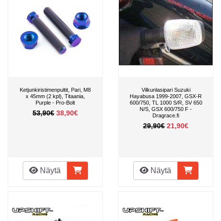
Ketjunkiristimenpultit, Pari, M8
Vilkunlasipari Suzuki
x 45mm (2 kpl), Titaania,
Hayabusa 1999-2007, GSX-R
Purple - Pro-Bolt
600/750, TL 1000 S/R, SV 650
N/S, GSX 600/750 F -
53,90€
38,90€
Dragrace.fi
29,90€
21,90€
Näytä
Näytä