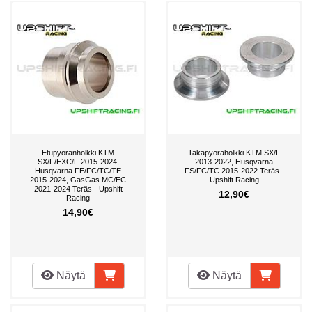
Etupyöränholkki KTM
Takapyöräholkki KTM SX/F
SX/F/EXC/F 2015-2024,
2013-2022, Husqvarna
Husqvarna FE/FC/TC/TE
FS/FC/TC 2015-2022 Teräs -
2015-2024, GasGas MC/EC
Upshift Racing
2021-2024 Teräs - Upshift
12,90€
Racing
14,90€
Näytä
Näytä