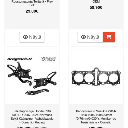
Ruostumatonta Terästä - Pro-
OEM
Bolt
59,90€
29,00€
Näytä
Näytä
Jalkatappisarja Honda CBR
Kannentiiviste Suzuki GSX-R
600 RR 2007-2024 Normaali
1100 1986-1988 83mm
Sekä Käänteinen Vaihdekaavio
(0.76mm/0.030"), Monikerros
- Bonamici Racing
Terästiiviste - Cometic