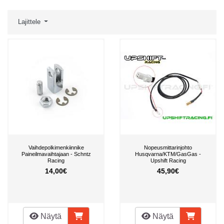
Lajittele
Vaihdepolkimenkiinnike
Nopeusmittarinjohto
Paineilmavaihtajaan - Schntz
Husqvarna/KTM/GasGas -
Racing
Upshift Racing
14,00€
45,90€
Näytä
Näytä