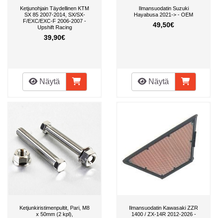
Ketjunohjain Täydellinen KTM
Ilmansuodatin Suzuki
SX 85 2007-2014, SX/SX-
Hayabusa 2021-> - OEM
F/EXC/EXC-F 2006-2007 -
49,50€
Upshift Racing
39,90€
Näytä
Näytä
Ketjunkiristimenpultit, Pari, M8
Ilmansuodatin Kawasaki ZZR
x 50mm (2 kpl),
1400 / ZX-14R 2012-2026 -