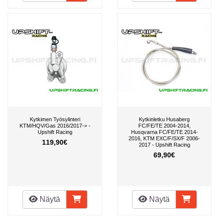
Kytkimen Työsylinteri
Kytkinletku Husaberg
KTM/HQV/Gas 2016/2017-> -
FC/FE/TE 2004-2014,
Upshift Racing
Husqvarna FC/FE/TE 2014-
2016, KTM EXC/F/SX/F 2006-
119,90€
2017 - Upshift Racing
69,90€
Näytä
Näytä