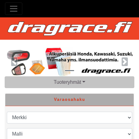
Previous
Next
Tuoteryhmät
Varaosahaku