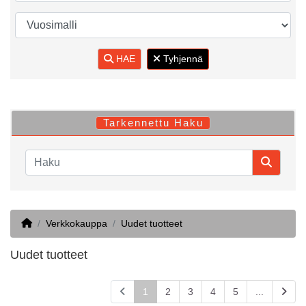
HAE
Tyhjennä
Tarkennettu Haku
Home
Verkkokauppa
Uudet tuotteet
Uudet tuotteet
1
2
3
4
5
...