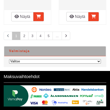
Näytä
Näytä
1
2
3
4
5
...
Valmistaja
Maksuvaihtoehdot